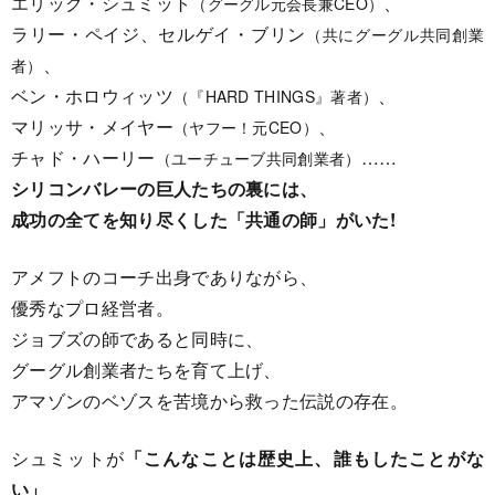
エリック・シュミット
、
（グーグル元会長兼CEO）
ラリー・ペイジ、セルゲイ・ブリン
（共にグーグル共同創業
、
者）
ベン・ホロウィッツ
、
（『HARD THINGS』著者）
マリッサ・メイヤー
、
（ヤフー！元CEO）
チャド・ハーリー
……
（ユーチューブ共同創業者）
シリコンバレーの巨人たちの裏には、
成功の全てを知り尽くした「共通の師」がいた!
アメフトのコーチ出身でありながら、
優秀なプロ経営者。
ジョブズの師であると同時に、
グーグル創業者たちを育て上げ、
アマゾンのベゾスを苦境から救った伝説の存在。
シュミットが
「こんなことは歴史上、誰もしたことがな
い」