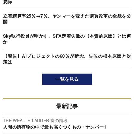
要諦
立替精算率25％→7％、ヤンマーを変えた購買改革の全貌を公
開
Sky執行役員が明かす、SFA定着失敗の【本質的原因】とは何
か
【警告】AIプロジェクトの60％が断念、失敗の根本原因と対
策は
一覧を見る
最新記事
THE WEALTH LADDER 富の階段
人間の所有物の中で最も高くつくもの・ナンバー1