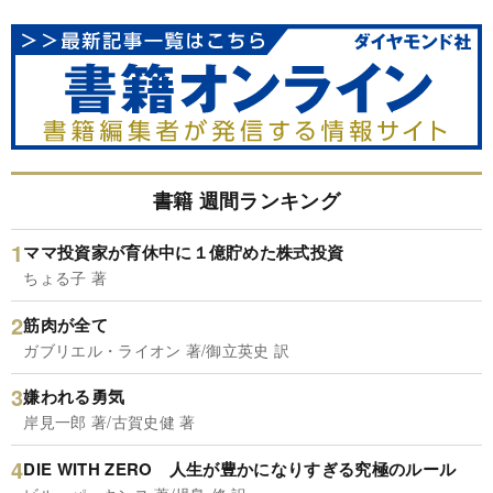
書籍 週間ランキング
ママ投資家が育休中に１億貯めた株式投資
ちょる子 著
筋肉が全て
ガブリエル・ライオン 著/御立英史 訳
嫌われる勇気
岸見一郎 著/古賀史健 著
DIE WITH ZERO 人生が豊かになりすぎる究極のルール