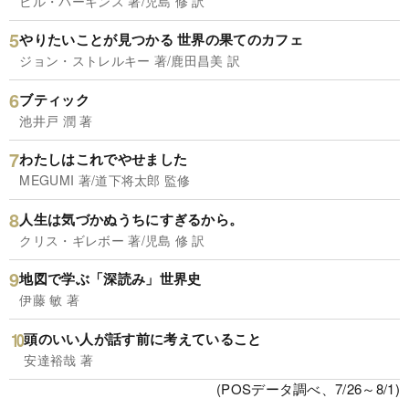
ビル・パーキンス 著/児島 修 訳
やりたいことが見つかる 世界の果てのカフェ
ジョン・ストレルキー 著/鹿田昌美 訳
ブティック
池井戸 潤 著
わたしはこれでやせました
MEGUMI 著/道下将太郎 監修
人生は気づかぬうちにすぎるから。
クリス・ギレボー 著/児島 修 訳
地図で学ぶ「深読み」世界史
伊藤 敏 著
頭のいい人が話す前に考えていること
安達裕哉 著
(POSデータ調べ、7/26～8/1)