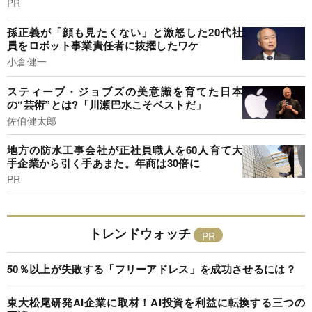
PR
孫正義が「顔も見たくない」と激怒した20代社
員をロボット事業責任者に抜擢したワケ
小倉健一
スティーブ・ジョブズの美意識を育てた日本
の“芸術”とは?「川瀬巴水こそベストだ」
佐伯健太郎
地方の防水工事会社が正社員職人を60人育て大
手企業から引く手あまた。年商は30倍に
PR
トレンドウォッチ
50％以上が失敗する「フリーアドレス」を成功させるには？
東大松尾研発AI企業に取材！AI投資を利益に転換する三つの