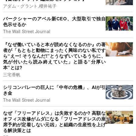
アダム・グラント,櫻井祐子
バークシャーのアベル新CEO、大型取引で独自
色示せるか
The Wall Street Journal
『なぜ働いていると本が読めなくなるのか』の著
者が「もともと動物にまったく興味のない私です
ら“えー! そうなんだ!”とうなずいているうちに、
気が付いたら読み終えていた」と語る“分厚い
本”とは?
三宅香帆
シリコンバレーの巨人に「中年の危機」、AIが引
き金
The Wall Street Journal
なぜ「フリーアドレス」は失敗するのか? 高額な
オフィス改修がムダになる「フリーアドレスの座
席予約が定着しない元凶」と組織の生産性を上げ
る解決策とは