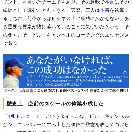
メント』を書いたチームでもあり、その意味で
本書
はその
続編として読むこともできる。実際、三人は
本書
を執筆す
るうちに、前作からはビジネス上の成功に欠かせない、あ
る重要な要素が抜け落ちていることに気づいたという。そ
の要素こそ、ビル・キャンベルのコーチングのエッセンス
である。
歴史上、空前のスケールの偉業を成した
『1兆ドルコーチ』
というタイトルは、ビル・キャンベル
がシリコンバレーで生み出した価値に敬意を表してつけら