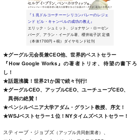
『１兆ドルコーチーーシリコンバレーのレジェ
ンド ビル・キャンベルの成功の教え』
エリック・シュミット、ジョナサン・ローゼン
バーグ、アラン・イーグル著、櫻井祐子訳 定価
（本体1700円＋税）ダイヤモンド社刊
★グーグル元会長兼CEO他、世界的ベストセラー
『How Google Works』の著者トリオ、待望の書下ろ
し！
★話題沸騰！世界21か国で続々刊行!
★グーグルCEO、アップルCEO、ユーチューブCEO、
異例の絶賛！
★ペンシルベニア大学アダム・グラント教授、序文！
★WSJベストセラー１位！NYタイムズベストセラー！
スティーブ・ジョブズ
、
（アップル共同創業者）