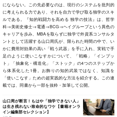
にならない。この先必要なのは、現行のシステムを批判的
に考えられる力であり、それを自力で学び取る独学のスキ
ルである。『知的戦闘力を高める 独学の技法』は、哲学
科→美術史修士→電通→BCG→ヘイグループという異色の
キャリアを歩み、MBAを取らずに独学で外資系コンサルタ
ントとして活躍する山口周氏が、限られた時間の中で、い
かに費用対効果の高い「戦う武器」を手に入れ、実戦で手
足のように使いこなすかについて、「戦略」「インプッ
ト」「抽象化・構造化」「ストック」の4つのステップか
ら体系化した1冊。お飾りの知的武装ではなく、知識を
「使いこなす」ための超実践的な方法を紹介する。この連
載では、同書から一部を抜粋・加筆して公開。
山口周が断言！もはや「独学できない人」
は生き残れない致命的なワケ【書籍オンラ
イン編集部セレクション】