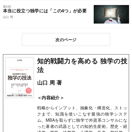
第5回
本当に役立つ独学には「この4つ」が必要
山口 周
次のページ
知的戦闘力を高める 独学の技
法
山口 周 著
＜内容紹介＞
戦略からインプット、抽象化・構造化、ストッ
クまで、知識を使いこなす最強の独学システ
ム。MBAを取らずに独学で外資系コンサルにな
った著者の武器としての知的生産術。歴史・経