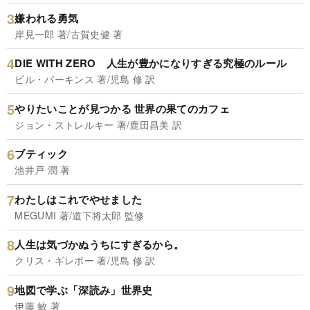
嫌われる勇気
岸見一郎 著/古賀史健 著
DIE WITH ZERO 人生が豊かになりすぎる究極のルール
ビル・パーキンス 著/児島 修 訳
やりたいことが見つかる 世界の果てのカフェ
ジョン・ストレルキー 著/鹿田昌美 訳
ブティック
池井戸 潤 著
わたしはこれでやせました
MEGUMI 著/道下将太郎 監修
人生は気づかぬうちにすぎるから。
クリス・ギレボー 著/児島 修 訳
地図で学ぶ「深読み」世界史
伊藤 敏 著