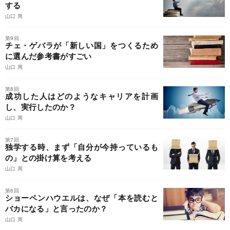
する
山口 周
第9回
チェ・ゲバラが「新しい国」をつくるため
に選んだ参考書がすごい
山口 周
第8回
成功した人はどのようなキャリアを計画
し、実行したのか？
山口 周
第7回
独学する時、まず「自分が今持っているも
の」との掛け算を考える
山口 周
第6回
ショーペンハウエルは、なぜ「本を読むと
バカになる」と言ったのか？
山口 周