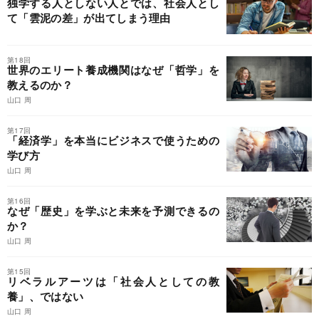
独学する人としない人とでは、社会人とし
て「雲泥の差」が出てしまう理由
第18回
世界のエリート養成機関はなぜ「哲学」を
教えるのか？
山口 周
第17回
「経済学」を本当にビジネスで使うための
学び方
山口 周
第16回
なぜ「歴史」を学ぶと未来を予測できるの
か？
山口 周
第15回
リベラルアーツは「社会人としての教
養」、ではない
山口 周