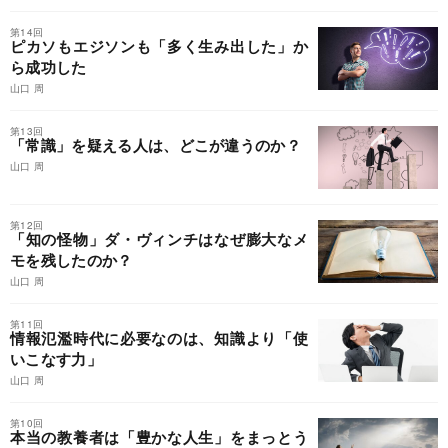
第14回
ピカソもエジソンも「多く生み出した」か
ら成功した
山口 周
第13回
「常識」を疑える人は、どこが違うのか？
山口 周
第12回
「知の怪物」ダ・ヴィンチはなぜ膨大なメ
モを残したのか？
山口 周
第11回
情報氾濫時代に必要なのは、知識より「使
いこなす力」
山口 周
第10回
本当の教養者は「豊かな人生」をまっとう