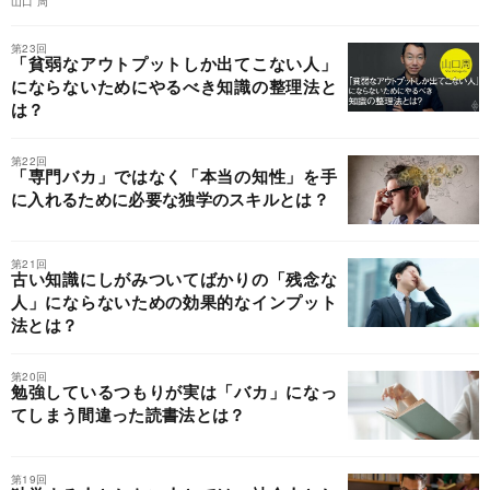
山口 周
第23回
「貧弱なアウトプットしか出てこない人」
にならないためにやるべき知識の整理法と
は？
第22回
「専門バカ」ではなく「本当の知性」を手
に入れるために必要な独学のスキルとは？
第21回
古い知識にしがみついてばかりの「残念な
人」にならないための効果的なインプット
法とは？
第20回
勉強しているつもりが実は「バカ」になっ
てしまう間違った読書法とは？
第19回