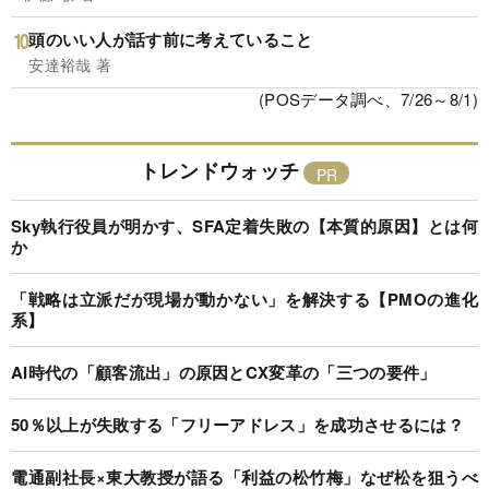
頭のいい人が話す前に考えていること
安達裕哉 著
(POSデータ調べ、7/26～8/1)
トレンドウォッチ
Sky執行役員が明かす、SFA定着失敗の【本質的原因】とは何
か
「戦略は立派だが現場が動かない」を解決する【PMOの進化
系】
AI時代の「顧客流出」の原因とCX変革の「三つの要件」
50％以上が失敗する「フリーアドレス」を成功させるには？
電通副社長×東大教授が語る「利益の松竹梅」なぜ松を狙うべ