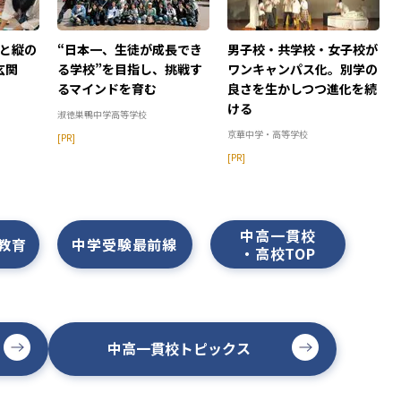
と縦の
“日本一、生徒が成長でき
男子校・共学校・女子校が
玄関
る学校”を目指し、挑戦す
ワンキャンパス化。別学の
るマインドを育む
良さを生かしつつ進化を続
ける
淑徳巣鴨中学高等学校
京華中学・高等学校
[PR]
[PR]
中高一貫校
の教育
中学受験最前線
・高校TOP
中高一貫校トピックス