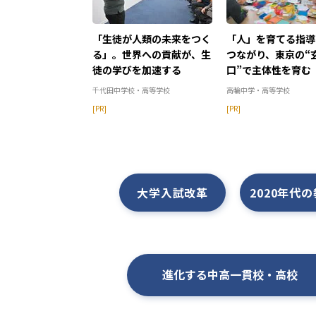
「生徒が人類の未来をつく
「人」を育てる指導
る」。世界への貢献が、生
つながり、東京の“
徒の学びを加速する
口”で主体性を育む
千代田中学校・高等学校
高輪中学・高等学校
[PR]
[PR]
大学入試改革
2020年代
進化する中高一貫校・高校