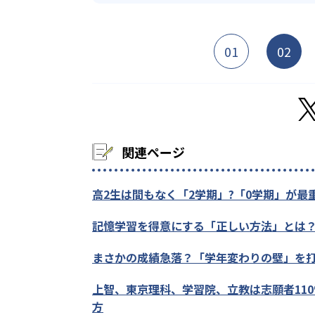
01
02
関連ページ
高2生は間もなく「2学期」?「0学期」が最
記憶学習を得意にする「正しい方法」とは
まさかの成績急落？「学年変わりの壁」を
上智、東京理科、学習院、立教は志願者11
方