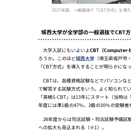
2027年度、一般選抜で「CBT方式」を導
城西大学が全学部の一般選抜でCBT
大学入試にもいよいよ
CBT（Computer-b
ろうか。このほど
城西大学
（埼玉県坂戸市・
「CBT方式」を導入することが明らかにな
CBTは、各種資格試験などでパソコンな
で解答する試験方式をいう。よく知られて
「英検S-CBT」は13年にスタート（当時
年度には準1級の47％、2級の30％の受験者
26年度からは司法試験・司法試験予備試験
への拡大も見込まれる（※1）。