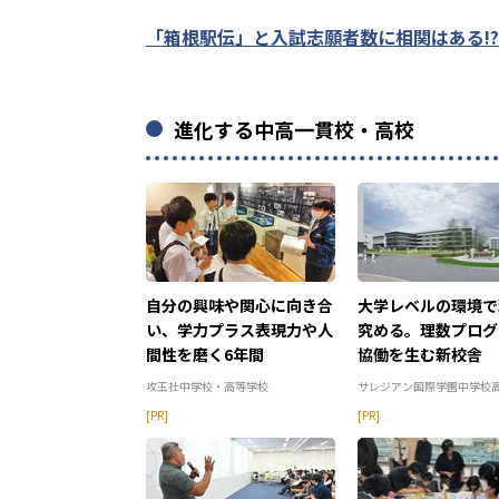
「箱根駅伝」と入試志願者数に相関はある!
進化する中高一貫校・高校
自分の興味や関心に向き合
大学レベルの環境で
い、学力プラス表現力や人
究める。理数プログ
間性を磨く6年間
協働を生む新校舎
攻玉社中学校・高等学校
サレジアン国際学園中学校
[PR]
[PR]