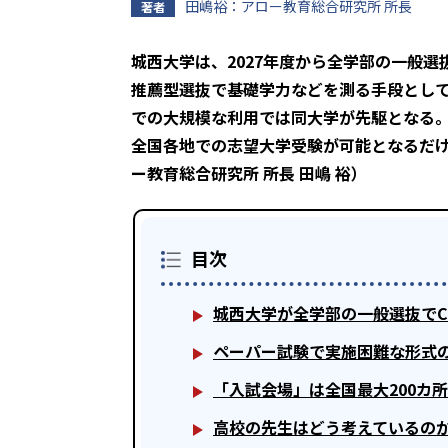
田嶋裕：アロー教育総合研究所 所長
著者
城西大学は、2027年度から全学部の一般選
推薦型選抜で基礎学力などを測る手段とし
での大規模な利用では同大学が先駆となる
全国各地での志望大学受験が可能となるだ
ー教育総合研究所 所長 田嶋 裕）
目次
城西大学が全学部の一般選抜でC
ペーパー試験で実施困難な形式
「入試会場」は全国最大200カ
高校の先生はどう考えているの