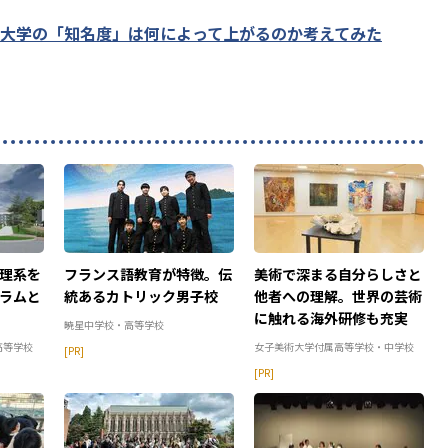
?大学の「知名度」は何によって上がるのか考えてみた
理系を
フランス語教育が特徴。伝
美術で深まる自分らしさと
ラムと
統あるカトリック男子校
他者への理解。世界の芸術
に触れる海外研修も充実
暁星中学校・高等学校
高等学校
女子美術大学付属高等学校・中学校
[PR]
[PR]