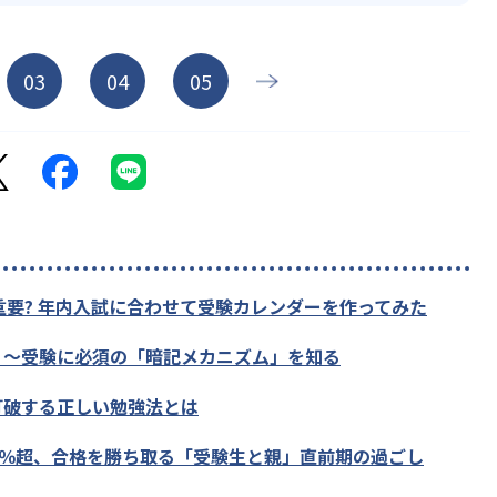
03
04
05
重要? 年内入試に合わせて受験カレンダーを作ってみた
？～受験に必須の「暗記メカニズム」を知る
打破する正しい勉強法とは
0％超、合格を勝ち取る「受験生と親」直前期の過ごし