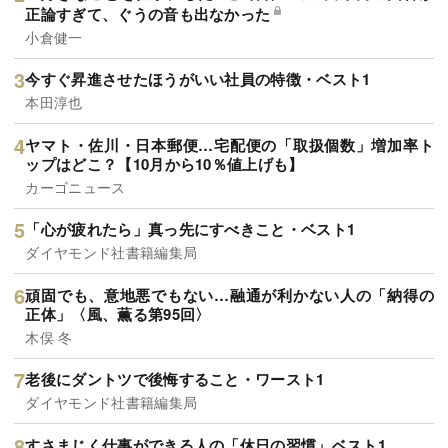
正論すぎて、ぐうの音も出なかった
小倉健一
今すぐ昇進させたほうがいい社員の特徴・ベスト1
本田淳也
ヤマト・佐川・日本郵便…宅配便の「取扱個数」増加率ト
ップはどこ？【10月から10％値上げも】
カーゴニュース
「心が疲れたら」真っ先にすべきこと・ベスト1
ダイヤモンド社書籍編集局
頑固でも、意地悪でもない…融通が利かない人の「納得の
正体」〈風、薫る第95回〉
木俣 冬
老後にダントツで後悔すること・ワースト1
ダイヤモンド社書籍編集局
すさまじく仕事ができる人の「休日の習慣」ベスト1