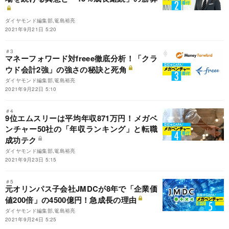
ダイヤモンド編集部,篭島裕亮
2021年9月21日 5:20
＃3
マネーフォワード対freee徹底分析！「クラ
ウド会計2強」の強さの秘訣と死角
ダイヤモンド編集部,篭島裕亮
2021年9月22日 5:10
＃4
9位エムスリーは平均年収871万円！メガベ
ンチャー50社の「年収ランキング」と転職
成功テク
ダイヤモンド編集部,篭島裕亮
2021年9月23日 5:15
＃5
元オリンパス子会社JMDCが8年で「企業価
値200倍」の4500億円！急成長の理由
ダイヤモンド編集部,篭島裕亮
2021年9月24日 5:25