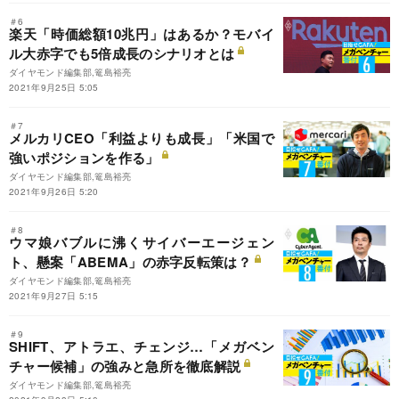
＃6
楽天「時価総額10兆円」はあるか？モバイ
ル大赤字でも5倍成長のシナリオとは
ダイヤモンド編集部,篭島裕亮
2021年9月25日 5:05
＃7
メルカリCEO「利益よりも成長」「米国で
強いポジションを作る」
ダイヤモンド編集部,篭島裕亮
2021年9月26日 5:20
＃8
ウマ娘バブルに沸くサイバーエージェン
ト、懸案「ABEMA」の赤字反転策は？
ダイヤモンド編集部,篭島裕亮
2021年9月27日 5:15
＃9
SHIFT、アトラエ、チェンジ…「メガベン
チャー候補」の強みと急所を徹底解説
ダイヤモンド編集部,篭島裕亮