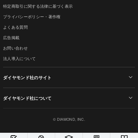
特定商取引に関する法律に基づく表示
プライバシーポリシー・著作権
よくある質問
広告掲載
お問い合わせ
法人導入について
ダイヤモンド社のサイト
Diamond Online(English)
ダイヤモンド社について
週刊ダイヤモンド
ダイヤモンド社TOP
DIAMONDハーバード・ビジネス・レビュー
© DIAMOND, INC.
会社概要
ダイヤモンドZAi（デジタル版）
採用情報
書籍オンライン