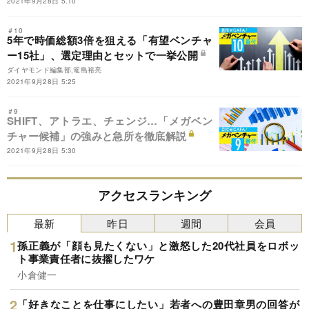
2021年9月28日 5:10
＃10
5年で時価総額3倍を狙える「有望ベンチャ
ー15社」、選定理由とセットで一挙公開
ダイヤモンド編集部,篭島裕亮
2021年9月28日 5:25
＃9
SHIFT、アトラエ、チェンジ…「メガベン
チャー候補」の強みと急所を徹底解説
2021年9月28日 5:30
アクセスランキング
最新
昨日
週間
会員
孫正義が「顔も見たくない」と激怒した20代社員をロボッ
ト事業責任者に抜擢したワケ
小倉健一
「好きなことを仕事にしたい」若者への豊田章男の回答が