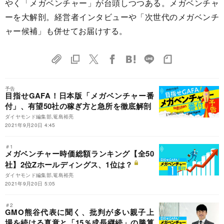
やく「メガベンチャー」が台頭しつつある。メガベンチャ
ーを大解剖。経営者インタビューや「次世代のメガベンチ
ャー候補」も併せてお届けする。
予告
目指せGAFA！日本版「メガベンチャー番
付」、有望50社の稼ぎ方と急所を徹底解剖
ダイヤモンド編集部,篭島裕亮
2021年9月20日 4:45
＃1
メガベンチャー時価総額ランキング【全50
社】2位Zホールディングス、1位は？
ダイヤモンド編集部,篭島裕亮
2021年9月20日 5:05
＃2
GMO熊谷代表に聞く、批判が多い親子上
場を続ける真意と「15％成長継続」の勝算