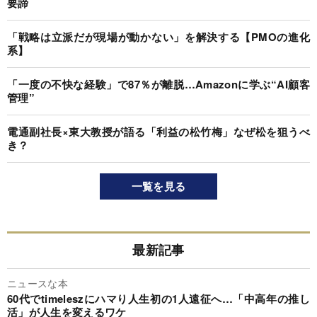
要諦
「戦略は立派だが現場が動かない」を解決する【PMOの進化
系】
「一度の不快な経験」で87％が離脱…Amazonに学ぶ“AI顧客
管理”
電通副社長×東大教授が語る「利益の松竹梅」なぜ松を狙うべ
き？
一覧を見る
最新記事
ニュースな本
60代でtimeleszにハマり人生初の1人遠征へ…「中高年の推し
活」が人生を変えるワケ