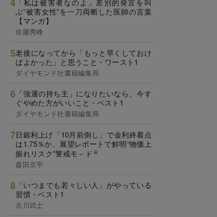
「私は被害者なのよ」差別的発言を叫
ぶ“被害女性”を一刀両断した医師の言葉
【マンガ】
佐藤秀峰
老後になってから「もっと早くしておけ
ばよかった」と思うこと・ワースト1
ダイヤモンド社書籍編集局
「強運の持ち主」になりたいなら、今す
ぐやめた方がいいこと・ベスト1
ダイヤモンド社書籍編集局
日銀利上げ「10月前倒し」で金利終着点
は1.75％か、展望レポートで鮮明“物価上
振れリスク”警戒モ－ド
森田京平
「いつまでも若々しい人」がやっている
習慣・ベスト1
古川武士