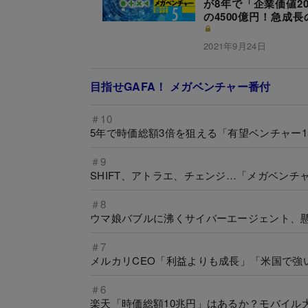
が8年で「企業価値20
の4500億円！急成長
2021年9月24日
目指せGAFA！ メガベンチャー番付
＃10
5年で時価総額3倍を狙える「有望ベンチャー
＃9
SHIFT、アトラエ、チェンジ…「メガベン
＃8
ウマ娘バブルに沸くサイバーエージェント、懸
＃7
メルカリCEO「利益よりも成長」「米国で強
＃6
楽天「時価総額10兆円」はあるか？モバイル