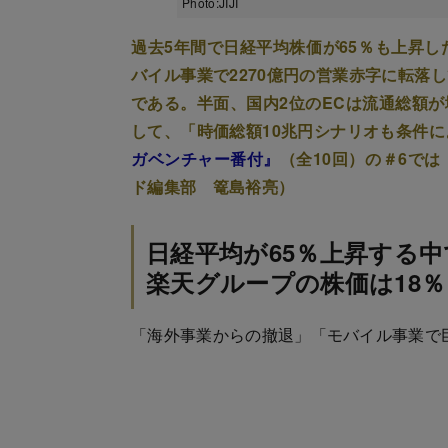
Photo:JIJI
過去5年間で日経平均株価が65％も上昇し
バイル事業で2270億円の営業赤字に転落
である。半面、国内2位のECは流通総額
して、「時価総額10兆円シナリオも条件
ガベンチャー番付』
（全10回）の＃6で
ド編集部 篭島裕亮）
日経平均が65％上昇する中
楽天グループの株価は18
「海外事業からの撤退」「モバイル事業で