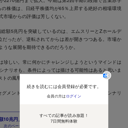
2270億円まで拡大。今期は第2四半期の段階で営業赤字
からの株価は、日経平株価均が65％上昇する絶好の相場環境
株式市場からの評価は芳しくない。
価総額5兆円を突破しているのは、エムスリーとZホールデ
位だったが、逆転されてからは差が開きつつある。市場か
すような展開を期待できるのだろうか。
は珍しい。常に何かにチャレンジしようというマインドは
円シナリオも、条件によっては描ける可能性はあると思いま
ストの風早隆弘氏）
続きを読むには会員登録が必要です。
グメント別に細かく数字で分析。時価総額10兆円シナリ
会員の方は
ログイン
すべての記事が読み放題！
額10兆円」のシナリオとは？
7日間無料体験
次のページ