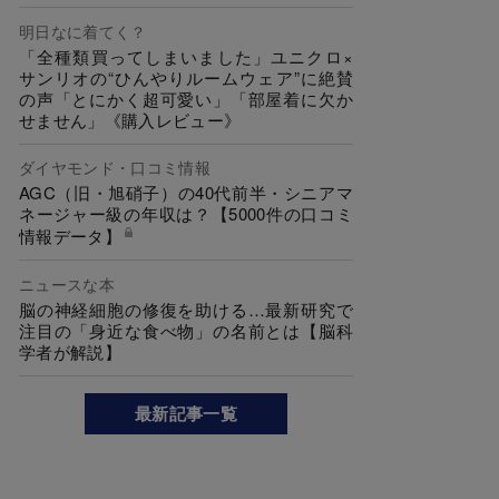
明日なに着てく？
「全種類買ってしまいました」ユニクロ×
サンリオの“ひんやりルームウェア”に絶賛
の声「とにかく超可愛い」「部屋着に欠か
せません」《購入レビュー》
ダイヤモンド・口コミ情報
AGC（旧・旭硝子）の40代前半・シニアマ
ネージャー級の年収は？【5000件の口コミ
情報データ】
ニュースな本
脳の神経細胞の修復を助ける…最新研究で
注目の「身近な食べ物」の名前とは【脳科
学者が解説】
最新記事一覧