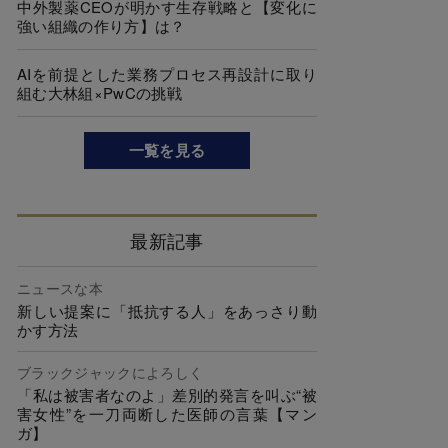
中外製薬CEOが明かす生存戦略と【変化に
強い組織の作り方】は？
AIを前提とした業務プロセス再設計に取り
組む大林組×PwCの挑戦
一覧を見る
最新記事
ニュースな本
新しい提案に「抵抗する人」をあっさり動
かす方法
ブラックジャックによろしく
「私は被害者なのよ」差別的発言を叫ぶ“被
害女性”を一刀両断した医師の言葉【マン
ガ】