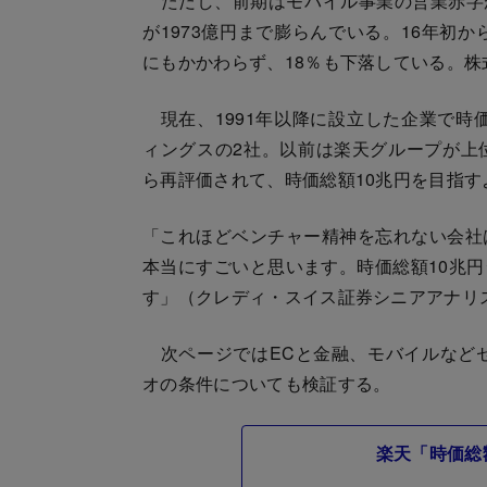
ただし、前期はモバイル事業の営業赤字が
が1973億円まで膨らんでいる。16年初
にもかかわらず、18％も下落している。
現在、1991年以降に設立した企業で時
ィングスの2社。以前は楽天グループが上
ら再評価されて、時価総額10兆円を目指
「これほどベンチャー精神を忘れない会社
本当にすごいと思います。時価総額10兆
す」（クレディ・スイス証券シニアアナリ
次ページではECと金融、モバイルなどセ
オの条件についても検証する。
楽天「時価総