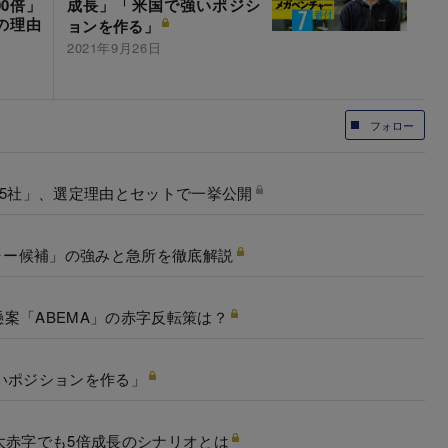
0倍」
成長」「米国で強いポジシ
の理由
ョンを作る」
2021年9月26日
フォロー
15社」、選定理由とセットで一挙公開
チャー候補」の強みと急所を徹底解説
案「ABEMA」の赤字反転策は？
いポジションを作る」
大赤字でも5倍成長のシナリオとは