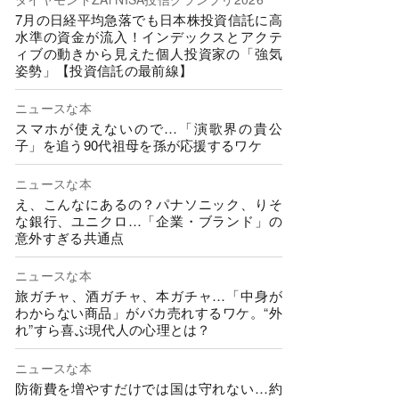
7月の日経平均急落でも日本株投資信託に高
水準の資金が流入！インデックスとアクテ
ィブの動きから見えた個人投資家の「強気
姿勢」【投資信託の最前線】
ニュースな本
スマホが使えないので…「演歌界の貴公
子」を追う90代祖母を孫が応援するワケ
ニュースな本
え、こんなにあるの？パナソニック、りそ
な銀行、ユニクロ…「企業・ブランド」の
意外すぎる共通点
ニュースな本
旅ガチャ、酒ガチャ、本ガチャ…「中身が
わからない商品」がバカ売れするワケ。“外
れ”すら喜ぶ現代人の心理とは？
ニュースな本
防衛費を増やすだけでは国は守れない…約