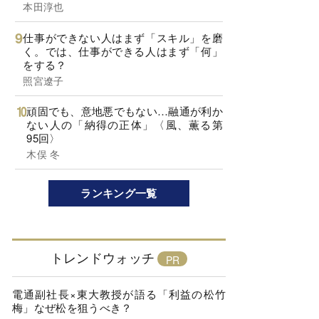
本田淳也
仕事ができない人はまず「スキル」を磨
く。では、仕事ができる人はまず「何」
をする？
照宮遼子
頑固でも、意地悪でもない…融通が利か
ない人の「納得の正体」〈風、薫る第
95回〉
木俣 冬
ランキング一覧
トレンドウォッチ
電通副社長×東大教授が語る「利益の松竹
梅」なぜ松を狙うべき？