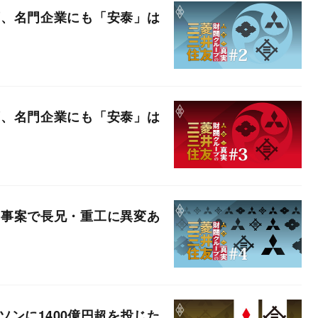
変、名門企業にも「安泰」は
変、名門企業にも「安泰」は
題事案で長兄・重工に異変あ
ンに1400億円超を投じた