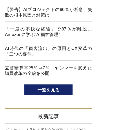
【警告】AIプロジェクトの60％が断念、失
敗の根本原因と対策は
「一度の不快な経験」で87％が離脱…
Amazonに学ぶ“AI顧客管理”
AI時代の「顧客流出」の原因とCX変革の
「三つの要件」
立替精算率25％→7％、ヤンマーを変えた
購買改革の全貌を公開
一覧を見る
最新記事
ダイヤモンドZAi NISA投信グランプリ2026