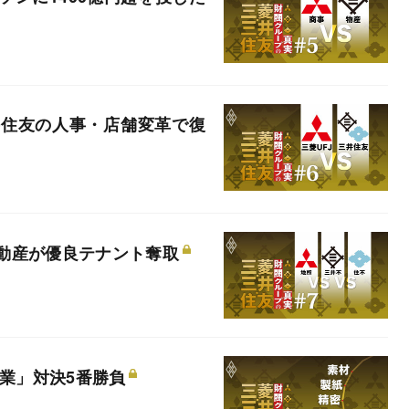
井住友の人事・店舗変革で復
動産が優良テナント奪取
企業」対決5番勝負