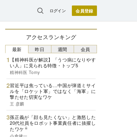
ログイン
アクセスランキング
最新
昨日
週間
会員
【精神科医が解説】「うつ病になりやす
い人」に見られる特徴・トップ5
精神科医 Tomy
習近平は焦っている…中国が弾道ミサイ
ルを「ロケット軍」ではなく「海軍」に
撃たせた切実なワケ
王 彦麟
孫正義が「顔も見たくない」と激怒した
20代社員をロボット事業責任者に抜擢し
たワケ
小倉健一