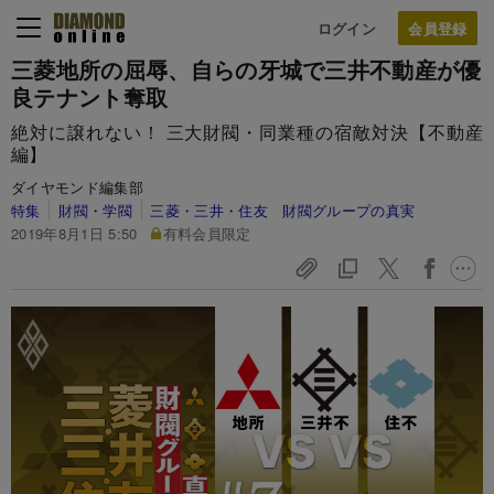
ログイン
三菱地所の屈辱、自らの牙城で三井不動産が優
良テナント奪取
絶対に譲れない！ 三大財閥・同業種の宿敵対決【不動産
編】
ダイヤモンド編集部
特集
財閥・学閥
三菱・三井・住友 財閥グループの真実
2019年8月1日 5:50
有料会員限定