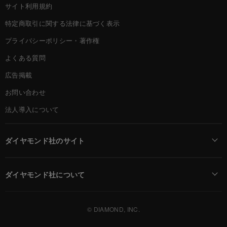
サイト利用規約
特定商取引に関する法律に基づく表示
プライバシーポリシー・著作権
よくある質問
広告掲載
お問い合わせ
法人導入について
ダイヤモンド社のサイト
Diamond Online(English)
ダイヤモンド社について
週刊ダイヤモンド
ダイヤモンド社TOP
DIAMONDハーバード・ビジネス・レビュー
© DIAMOND, INC.
会社概要
ダイヤモンドZAi（デジタル版）