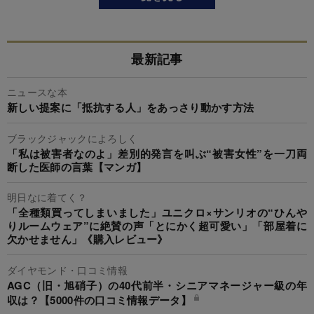
最新記事
ニュースな本
新しい提案に「抵抗する人」をあっさり動かす方法
ブラックジャックによろしく
「私は被害者なのよ」差別的発言を叫ぶ“被害女性”を一刀両
断した医師の言葉【マンガ】
明日なに着てく？
「全種類買ってしまいました」ユニクロ×サンリオの“ひんや
りルームウェア”に絶賛の声「とにかく超可愛い」「部屋着に
欠かせません」《購入レビュー》
ダイヤモンド・口コミ情報
AGC（旧・旭硝子）の40代前半・シニアマネージャー級の年
収は？【5000件の口コミ情報データ】