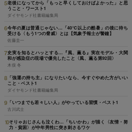
老後になってから「もっと早くしておけばよかった」と思
うこと・ワースト1
ダイヤモンド社書籍編集局
今年の夏は普通じゃない…「40℃以上の酷暑」の後に待ち
受ける〈もう1つの脅威〉とは【気象予報士が警鐘】
佐藤圭一
史実を知るとハッとする…『風、薫る』実在モデル・大関
和が感染症の現場で優先したこと〈風、薫る第92回〉
木俣 冬
「強運の持ち主」になりたいなら、今すぐやめた方がいい
こと・ベスト1
ダイヤモンド社書籍編集局
「いつまでも若々しい人」がやっている習慣・ベスト1
古川武士
そりゃおじさんも泣くわ…「ちいかわ」が描く〈友情・努
力・貧困〉が中年男性に突き刺さるワケ