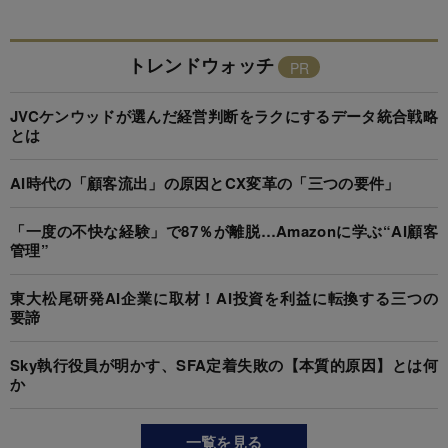
トレンドウォッチ
JVCケンウッドが選んだ経営判断をラクにするデータ統合戦略
とは
AI時代の「顧客流出」の原因とCX変革の「三つの要件」
「一度の不快な経験」で87％が離脱…Amazonに学ぶ“AI顧客
管理”
東大松尾研発AI企業に取材！AI投資を利益に転換する三つの
要諦
Sky執行役員が明かす、SFA定着失敗の【本質的原因】とは何
か
一覧を見る