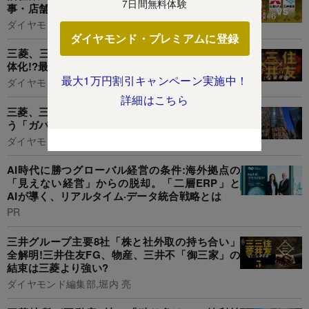
7日間無料体験
事・店舗変革で復活
ダイヤモンド編集部
ダイヤモンド・プレミアムに登録
三菱、三井、住友「名門3大財閥」グループが弱
体化!?最強企業集団を襲う「危機」の正体
最大1万円割引キャンペーン実施中！
ダイヤモンド編集部,堀内 亮
詳細はこちら
三菱、三井、住友の最強財閥とオーナー企業を襲
う「ガバナンス改革」の大波とその影響を解明!
ダイヤモンド編集部,堀内 亮
AI時代に勝つグローバル経営の条件:海外拠点の
「見えない経営」からの脱却。「二層ERP」と
AIが導く、リアルタイム·データ統合戦略とは
PR
三井グループ主要8社「株と社外取の持ち合い」
全解明!三井住友FG、物産、三井不「御三家」の
結束は三菱より強い?
ダイヤモンド編集部,堀内 亮