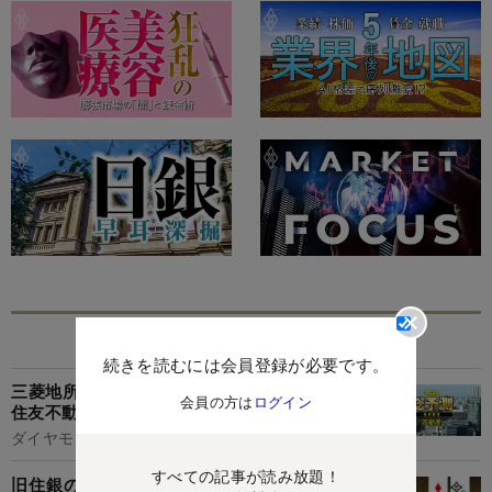
あなたにおすすめ
続きを読むには会員登録が必要です。
三菱地所が「万年3位」に定着も!?三井不動産と
会員の方は
ログイン
住友不動産の財閥系デベで序列逆転の現実味
ダイヤモンド編集部,堀内 亮
すべての記事が読み放題！
旧住銀の「国内モーレツ営業」が三井住友の人