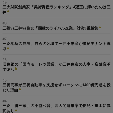
#9
三大財閥創業家「美術資産ランキング」4冠王に輝いたのは三
井
#8
三菱vs三井vs住友「因縁のライバル企業」対決5番勝負
#7
三菱地所の屈辱、自らの牙城で三井不動産が優良テナント奪
取
#6
旧住銀の「国内モーレツ営業」が三井住友の人事・店舗変革
で復活
#5
三菱商事が三菱自動車を支援せずローソンに1400億円超を投
じた理由
#4
三菱「御三家」の不協和音、四大問題事案で長兄・重工に異
変あり