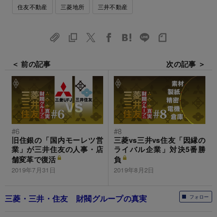
住友不動産
三菱地所
三井不動産
＜ 前の記事
次の記事 ＞
#6
#8
旧住銀の「国内モーレツ営
三菱vs三井vs住友「因縁の
業」が三井住友の人事・店
ライバル企業」対決5番勝
舗変革で復活
負
2019年7月31日
2019年8月2日
三菱・三井・住友 財閥グループの真実
フォロー