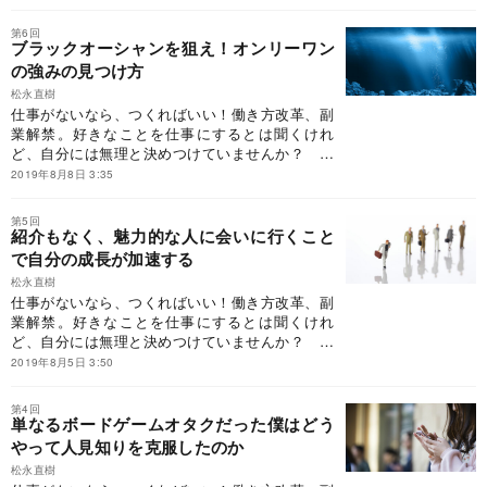
かった、ふつうの人でした。経歴なし、留学な
し、壮絶経験なし。流されて就職するもたった2
第6回
ヵ月でギブアップ。そんなふつうの人が、どのよ
ブラックオーシャンを狙え！オンリーワン
うに好きなボードゲームを突き詰め、強みを仕事
の強みの見つけ方
に変え、好きなことで「食える」ようになったの
松永直樹
か……。この連載では、『戦略と情熱で仕事をつ
仕事がないなら、つくればいい！働き方改革、副
くるーー自分の強みを見つけて自由に生きる技
業解禁。好きなことを仕事にするとは聞くけれ
術』から一部を編集してご紹介します。
ど、自分には無理と決めつけていませんか？ 著
者もかつては「好きなことを仕事に」とは思えな
2019年8月8日 3:35
かった、ふつうの人でした。経歴なし、留学な
し、壮絶経験なし。流されて就職するもたった2
第5回
ヵ月でギブアップ。そんなふつうの人が、どのよ
紹介もなく、魅力的な人に会いに行くこと
うに好きなボードゲームを突き詰め、強みを仕事
で自分の成長が加速する
に変え、好きなことで「食える」ようになったの
松永直樹
か……。この連載では、『戦略と情熱で仕事をつ
仕事がないなら、つくればいい！働き方改革、副
くるーー自分の強みを見つけて自由に生きる技
業解禁。好きなことを仕事にするとは聞くけれ
術』から一部を編集してご紹介します。
ど、自分には無理と決めつけていませんか？ 著
者もかつては「好きなことを仕事に」とは思えな
2019年8月5日 3:50
かった、ふつうの人でした。経歴なし、留学な
し、壮絶経験なし。流されて就職するもたった2
第4回
ヵ月でギブアップ。そんなふつうの人が、どのよ
単なるボードゲームオタクだった僕はどう
うに好きなボードゲームを突き詰め、強みを仕事
やって人見知りを克服したのか
に変え、好きなことで「食える」ようになったの
松永直樹
か……。この連載では、『戦略と情熱で仕事をつ