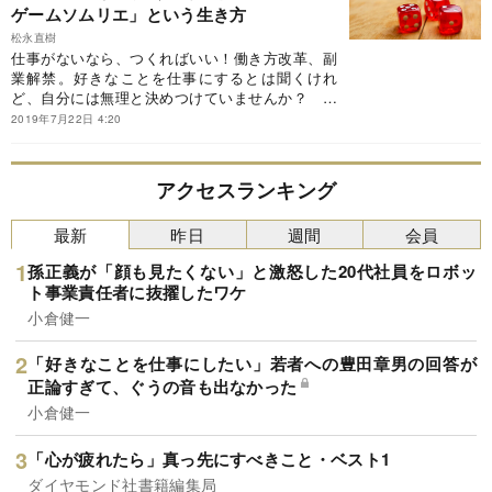
うに好きなボードゲームを突き詰め、強みを仕事
ゲームソムリエ」という生き方
に変え、好きなことで「食える」ようになったの
松永直樹
か……。この連載では、『戦略と情熱で仕事をつ
仕事がないなら、つくればいい！働き方改革、副
くるーー自分の強みを見つけて自由に生きる技
業解禁。好きなことを仕事にするとは聞くけれ
術』から一部を編集してご紹介します。
ど、自分には無理と決めつけていませんか？ 著
者もかつては「好きなことを仕事に」とは思えな
2019年7月22日 4:20
かった、ふつうの人でした。経歴なし、留学な
し、壮絶経験なし。流されて就職するもたった2
ヵ月でギブアップ。そんなふつうの人が、どのよ
アクセスランキング
うに好きなボードゲームを突き詰め、強みを仕事
に変え、好きなことで「食える」ようになったの
最新
昨日
週間
会員
か……。この連載では、『戦略と情熱で仕事をつ
くるーー自分の強みを見つけて自由に生きる技
孫正義が「顔も見たくない」と激怒した20代社員をロボッ
術』から一部を編集してご紹介します。
ト事業責任者に抜擢したワケ
小倉健一
「好きなことを仕事にしたい」若者への豊田章男の回答が
正論すぎて、ぐうの音も出なかった
小倉健一
「心が疲れたら」真っ先にすべきこと・ベスト1
ダイヤモンド社書籍編集局