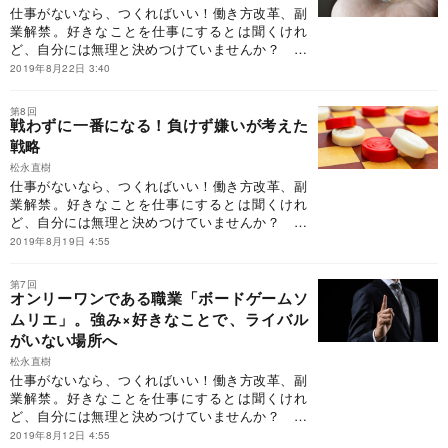
に変え、好きなことで「食える」ようになったの
仕事がないなら、つくればいい！働き方改革、副
か……。この連載では、『戦略と情熱で仕事をつ
業解禁。好きなことを仕事にするとは聞くけれ
くるーー自分の強みを見つけて自由に生きる技
ど、自分には無理と決めつけていませんか？ 著
術』から一部を編集してご紹介します。
者もかつては「好きなことを仕事に」とは思えな
2019年8月22日 3:40
かった、ふつうの人でした。経歴なし、留学な
し、壮絶経験なし。流されて就職するもたった2
第8回
ヵ月でギブアップ。そんなふつうの人が、どのよ
戦わずに一番になる！負けず嫌いが考えた
うに好きなボードゲームを突き詰め、強みを仕事
戦略
に変え、好きなことで「食える」ようになったの
松永直樹
か……。この連載では、『戦略と情熱で仕事をつ
仕事がないなら、つくればいい！働き方改革、副
くるーー自分の強みを見つけて自由に生きる技
業解禁。好きなことを仕事にするとは聞くけれ
術』から一部を編集してご紹介します。
ど、自分には無理と決めつけていませんか？ 著
者もかつては「好きなことを仕事に」とは思えな
2019年8月19日 4:55
かった、ふつうの人でした。経歴なし、留学な
し、壮絶経験なし。流されて就職するもたった2
第7回
ヵ月でギブアップ。そんなふつうの人が、どのよ
オンリーワンである職業「ボードゲームソ
うに好きなボードゲームを突き詰め、強みを仕事
ムリエ」。強み×好きなことで、ライバル
に変え、好きなことで「食える」ようになったの
がいない場所へ
か……。
松永直樹
仕事がないなら、つくればいい！働き方改革、副
業解禁。好きなことを仕事にするとは聞くけれ
ど、自分には無理と決めつけていませんか？ 著
者もかつては「好きなことを仕事に」とは思えな
2019年8月12日 4:55