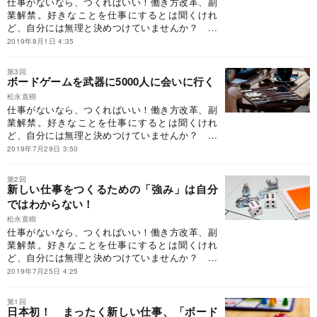
仕事がないなら、つくればいい！働き方改革、副
くるーー自分の強みを見つけて自由に生きる技
業解禁。好きなことを仕事にするとは聞くけれ
術』から一部を編集してご紹介します。
ど、自分には無理と決めつけていませんか？ 著
者もかつては「好きなことを仕事に」とは思えな
2019年8月1日 4:35
かった、ふつうの人でした。経歴なし、留学な
し、壮絶経験なし。流されて就職するもたった2
第3回
ヵ月でギブアップ。そんなふつうの人が、どのよ
ボードゲームを武器に5000人に会いに行く
うに好きなボードゲームを突き詰め、強みを仕事
松永直樹
に変え、好きなことで「食える」ようになったの
仕事がないなら、つくればいい！働き方改革、副
か……。この連載では、『戦略と情熱で仕事をつ
業解禁。好きなことを仕事にするとは聞くけれ
くるーー自分の強みを見つけて自由に生きる技
ど、自分には無理と決めつけていませんか？ 著
術』から一部を編集してご紹介します。
者もかつては「好きなことを仕事に」とは思えな
2019年7月29日 3:50
かった、ふつうの人でした。経歴なし、留学な
し、壮絶経験なし。流されて就職するもたった2
第2回
ヵ月でギブアップ。そんなふつうの人が、どのよ
新しい仕事をつくるための「強み」は自分
うに好きなボードゲームを突き詰め、強みを仕事
ではわからない！
に変え、好きなことで「食える」ようになったの
松永直樹
か……。この連載では、『戦略と情熱で仕事をつ
仕事がないなら、つくればいい！働き方改革、副
くるーー自分の強みを見つけて自由に生きる技
業解禁。好きなことを仕事にするとは聞くけれ
術』から一部を編集してご紹介します。
ど、自分には無理と決めつけていませんか？ 著
者もかつては「好きなことを仕事に」とは思えな
2019年7月25日 4:25
かった、ふつうの人でした。経歴なし、留学な
し、壮絶経験なし。流されて就職するもたった2
第1回
ヵ月でギブアップ。そんなふつうの人が、どのよ
日本初！ まったく新しい仕事、「ボード