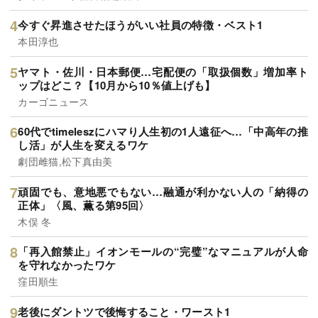
今すぐ昇進させたほうがいい社員の特徴・ベスト1
本田淳也
ヤマト・佐川・日本郵便…宅配便の「取扱個数」増加率ト
ップはどこ？【10月から10％値上げも】
カーゴニュース
60代でtimeleszにハマり人生初の1人遠征へ…「中高年の推
し活」が人生を変えるワケ
劇団雌猫,松下真由美
頑固でも、意地悪でもない…融通が利かない人の「納得の
正体」〈風、薫る第95回〉
木俣 冬
「再入館禁止」イオンモールの“完璧”なマニュアルが人命
を守れなかったワケ
窪田順生
老後にダントツで後悔すること・ワースト1