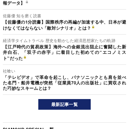
報データ】
佐藤優 知を磨く読書
【佐藤優の1分読書】国際秩序の再編が加速する中、日本が避
けなくてはならない「敵対シナリオ」とは？
経済学タイムトラベル 歴史を動かした経済思想家たちの軌跡
【江戸時代の貿易政策】海外への金銀流出阻止に奮闘した新
井白石、「双子の赤字」に着目した初めての“エコノミス
ト”だった
社喰い
「テレビデオ」で革命を起こし、パナソニックとも肩を並べ
た名門・船井電機が突然「従業員70人の出版社」に買収され
た巧妙なスキームとは？
最新記事一覧