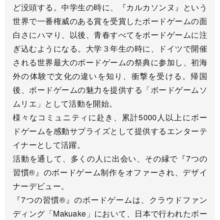
ど没頭する。中学生の時に、『カルカソンヌ』という
世界で一番権威のある賞を受賞したボードゲームの面
白さにハマり、以後、青春すべてをボードゲームに注
ぎ込むようになる。大学３年生の時に、ドイツで開催
される世界最大のボードゲームの祭典に参加し、初海
外の体験で文化の違いを知り、衝撃を受ける。帰国
後、ボードゲームの魅力を提供する「ボードゲームソ
ムリエ」として活動を開始。
様々なコミュニティに赴き、累計5000人以上にボー
ドゲームを感動サプライズとして提供するエンターテ
イナーとして活躍。
活動を通して、多くの人に出会い、その縁で『7つの
習慣®』のボードゲーム制作をオファーされ、デザイ
ナーデビュー。
『7つの習慣®』のボードゲームは、クラウドファン
ディング「Makuake」において、日本で行われたボー