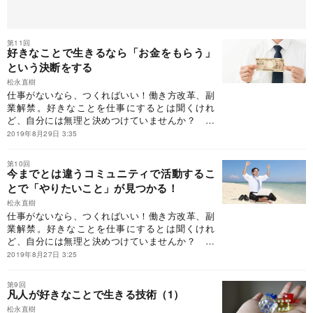
第11回
好きなことで生きるなら「お金をもらう」
という決断をする
松永直樹
仕事がないなら、つくればいい！働き方改革、副
業解禁。好きなことを仕事にするとは聞くけれ
ど、自分には無理と決めつけていませんか？ 著
者もかつては「好きなことを仕事に」とは思えな
2019年8月29日 3:35
かった、ふつうの人でした。経歴なし、留学な
し、壮絶経験なし。流されて就職するもたった2
第10回
ヵ月でギブアップ。そんなふつうの人が、どのよ
今までとは違うコミュニティで活動するこ
うに好きなボードゲームを突き詰め、強みを仕事
とで「やりたいこと」が見つかる！
に変え、好きなことで「食える」ようになったの
松永直樹
か……。この連載では、『戦略と情熱で仕事をつ
仕事がないなら、つくればいい！働き方改革、副
くるーー自分の強みを見つけて自由に生きる技
業解禁。好きなことを仕事にするとは聞くけれ
術』から一部を編集してご紹介します。
ど、自分には無理と決めつけていませんか？ 著
者もかつては「好きなことを仕事に」とは思えな
2019年8月27日 3:25
かった、ふつうの人でした。経歴なし、留学な
し、壮絶経験なし。流されて就職するもたった2
第9回
ヵ月でギブアップ。そんなふつうの人が、どのよ
凡人が好きなことで生きる技術（1）
うに好きなボードゲームを突き詰め、強みを仕事
松永直樹