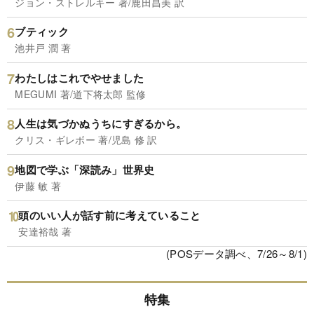
ジョン・ストレルキー 著/鹿田昌美 訳
ブティック
池井戸 潤 著
わたしはこれでやせました
MEGUMI 著/道下将太郎 監修
人生は気づかぬうちにすぎるから。
クリス・ギレボー 著/児島 修 訳
地図で学ぶ「深読み」世界史
伊藤 敏 著
頭のいい人が話す前に考えていること
安達裕哉 著
(POSデータ調べ、7/26～8/1)
特集