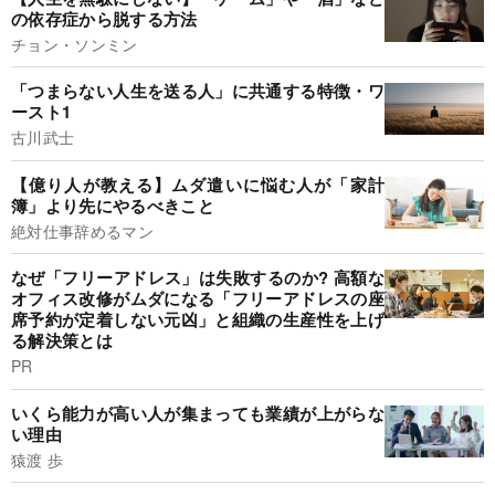
の依存症から脱する方法
チョン・ソンミン
「つまらない人生を送る人」に共通する特徴・ワ
ースト1
古川武士
【億り人が教える】ムダ遣いに悩む人が「家計
簿」より先にやるべきこと
絶対仕事辞めるマン
なぜ「フリーアドレス」は失敗するのか? 高額な
オフィス改修がムダになる「フリーアドレスの座
席予約が定着しない元凶」と組織の生産性を上げ
る解決策とは
PR
いくら能力が高い人が集まっても業績が上がらな
い理由
猿渡 歩