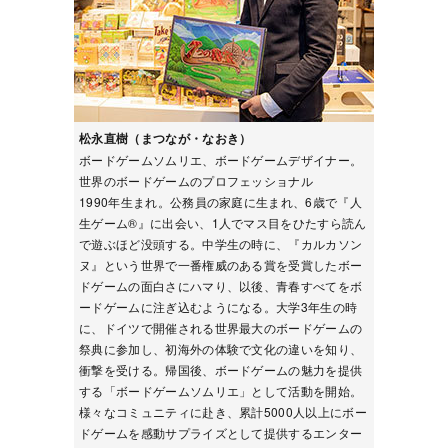
松永直樹（まつなが・なおき）
ボードゲームソムリエ、ボードゲームデザイナー。
世界のボードゲームのプロフェッショナル
1990年生まれ。公務員の家庭に生まれ、6歳で『人
生ゲーム®』に出会い、1人でマス目をひたすら読ん
で遊ぶほど没頭する。中学生の時に、『カルカソン
ヌ』という世界で一番権威のある賞を受賞したボー
ドゲームの面白さにハマり、以後、青春すべてをボ
ードゲームに注ぎ込むようになる。大学3年生の時
に、ドイツで開催される世界最大のボードゲームの
祭典に参加し、初海外の体験で文化の違いを知り、
衝撃を受ける。帰国後、ボードゲームの魅力を提供
する「ボードゲームソムリエ」として活動を開始。
様々なコミュニティに赴き、累計5000人以上にボー
ドゲームを感動サプライズとして提供するエンター