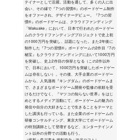
テイナーとして活躍。活動を通して、多くの人に出
会い、その縁で『7つの習慣®』のボードゲーム制作
をオファーされ、デザイナーデビュー。『7つの習
慣®』のボードゲームは、クラウドファンディング
「Makuake」において、日本で行われたボードゲー
ムのクラウドファンディングプロジェクトで史上初
の1000万円を突破し、話題になった。また2年後に
制作した『7つの習慣®』ボードゲームの2作目『7の
秘宝』もクラウドファンディングにおいて1000万円
を突破し、史上2作目の快挙となる（この2作以外
で、日本において、1000万円を突破したボードゲー
ムは存在しない）。その後、大手企業のボードゲー
ムから、人気漫画『キングダム』のボードゲームま
で、さまざまなボードゲーム開発や監修の依頼を受
けるだけでなく、『マツコの知らない世界』をはじ
めとするメディア活動にて、ボードゲームの魅力の
発信や自分の大好きなことで生きることをテーマと
した講演も行っている。また企業のボードゲームの
研修コンサルティング、東京大学にてボードゲーム
の特別講師として登壇するなど、エンターテインメ
ント以外の分野での活動も行う。
（撮影：森川亮太 撮影協力：渋谷ロフト）