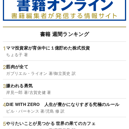
書籍 週間ランキング
ママ投資家が育休中に１億貯めた株式投資
ちょる子 著
筋肉が全て
ガブリエル・ライオン 著/御立英史 訳
嫌われる勇気
岸見一郎 著/古賀史健 著
DIE WITH ZERO 人生が豊かになりすぎる究極のルール
ビル・パーキンス 著/児島 修 訳
やりたいことが見つかる 世界の果てのカフェ