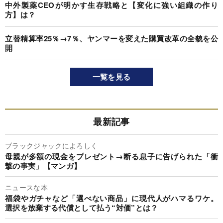
中外製薬CEOが明かす生存戦略と【変化に強い組織の作り
方】は？
立替精算率25％→7％、ヤンマーを変えた購買改革の全貌を公
開
一覧を見る
最新記事
ブラックジャックによろしく
母親が多額の現金をプレゼント→断る息子に告げられた「衝
撃の事実」【マンガ】
ニュースな本
福袋やガチャなど「選べない商品」に現代人がハマるワケ。
選択を放棄する代償として払う“対価”とは？