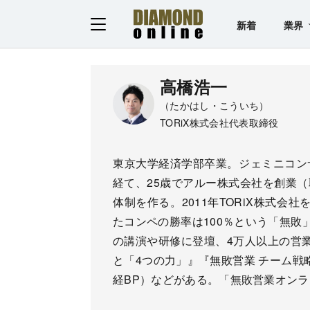
新着
業界
高橋浩一
（たかはし・こういち）
TORiX株式会社代表取締役
東京大学経済学部卒業。ジェミニコン
経て、25歳でアルー株式会社を創業
体制を作る。2011年TORiX株式
たコンペの勝率は100％という「無敗
の講演や研修に登壇、4万人以上の営
と「4つの力」』『無敗営業 チーム戦
経BP）などがある。「無敗営業オン