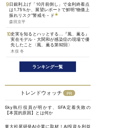
日銀利上げ「10月前倒し」で金利終着点
は1.75％か、展望レポートで鮮明“物価上
振れリスク”警戒モ－ド
森田京平
史実を知るとハッとする…『風、薫る』
実在モデル・大関和が感染症の現場で優
先したこと〈風、薫る第92回〉
木俣 冬
ランキング一覧
トレンドウォッチ
Sky執行役員が明かす、SFA定着失敗の
【本質的原因】とは何か
東大松尾研発AI企業に取材！AI投資を利益