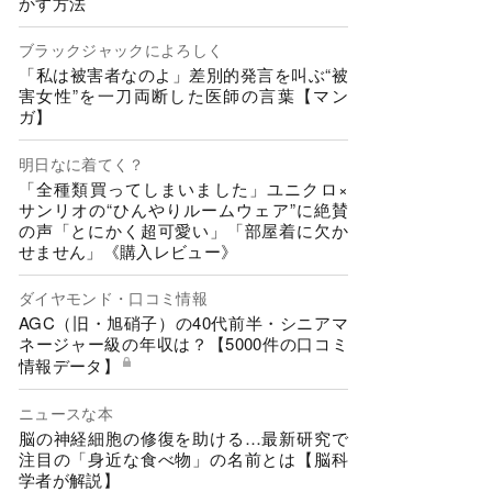
かす方法
ブラックジャックによろしく
「私は被害者なのよ」差別的発言を叫ぶ“被
害女性”を一刀両断した医師の言葉【マン
ガ】
明日なに着てく？
「全種類買ってしまいました」ユニクロ×
サンリオの“ひんやりルームウェア”に絶賛
の声「とにかく超可愛い」「部屋着に欠か
せません」《購入レビュー》
ダイヤモンド・口コミ情報
AGC（旧・旭硝子）の40代前半・シニアマ
ネージャー級の年収は？【5000件の口コミ
情報データ】
ニュースな本
脳の神経細胞の修復を助ける…最新研究で
注目の「身近な食べ物」の名前とは【脳科
学者が解説】