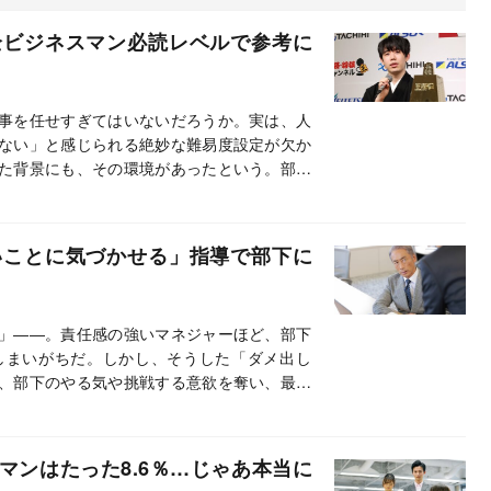
全ビジネスマン必読レベルで参考に
事を任せすぎてはいないだろうか。実は、人
ない」と感じられる絶妙な難易度設定が欠か
た背景にも、その環境があったという。部下
ルを調整し、成長実感とモチベーションを引
浩一氏が解説する。※本稿は、営業コンサル
が違うのか 科学的に正しい「勝てる営業」
いことに気づかせる」指導で部下に
集したものです。
」――。責任感の強いマネジャーほど、部下
しまいがちだ。しかし、そうした「ダメ出し
、部下のやる気や挑戦する意欲を奪い、最悪
ともある。営業パーソン1041人への調査か
あり方とは。※本稿は、営業コンサルタント
のか 科学的に正しい「勝てる営業」のつく
マンはたった8.6％…じゃあ本当に
ものです。