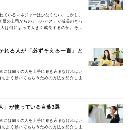
ねているマネジャーは少なくない。しかし、
「直属の上司からのアドバイス」が成長のきっ
。人は何によって大きく成長するのか。そし
のか。※本稿は、営業コンサルタントの高橋
科学的に正しい「勝てる営業」のつくり方』
。
かれる人が「必ずそえる一言」と
めには周りの人を上手に巻き込まなければい
持ちよく動いてもらうための方法を紹介しま
人」が使っている言葉3選
めには周りの人を上手に巻き込まなければい
持ちよく動いてもらうための方法を紹介しま