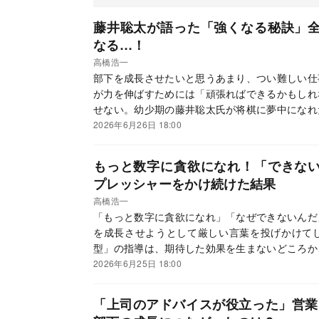
藤井聡太が語った「強くなる秘訣」
なる…！
高橋浩一
部下を成長させたいと思うあまり、つい難しい仕
が力を伸ばすためには「頑張ればできるかもしれ
せない。幼少期の藤井聡太氏が将棋に夢中になれ
のスキルや状況に応じて仕事の難易度や支援レベ
2026年6月26日 18:00
き出す具体的方法を、営業コンサルタントの高橋
タントの高橋浩一『「任せて育つチーム」はどこ
もっと数字に貪欲になれ！「できな
のつくり方』（PHP研究所）の一部を抜粋・編
プレッシャーをかけ続けた結果
高橋浩一
「もっと数字に貪欲になれ」「なぜできないんだ
を成長させようとして厳しい言葉を投げかけて
型」の指導は、期待した効果を生まないどころか
の場合は「静かな退職」へと追い込んでしまうこ
2026年6月25日 18:00
ら見えてきた、部下の成長を促すマネジメントの
の高橋浩一『「任せて育つチーム」はどこが違う
「上司のアドバイスが役立った」営業
り方』（PHP研究所）の一部を抜粋・編集した