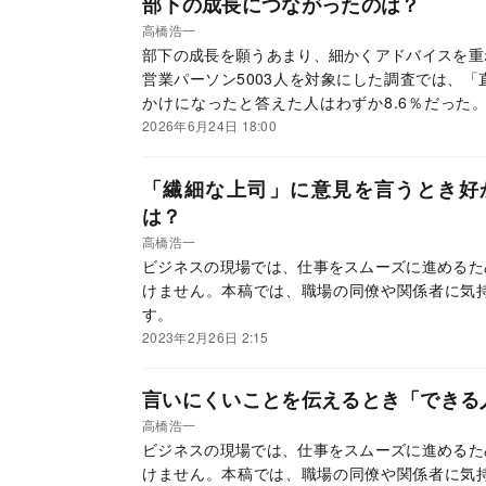
部下の成長につながったのは？
高橋浩一
部下の成長を願うあまり、細かくアドバイスを重
営業パーソン5003人を対象にした調査では、
かけになったと答えた人はわずか8.6％だった
て、マネジャーが本当に果たすべき役割とは何な
2026年6月24日 18:00
浩一『「任せて育つチーム」はどこが違うのか 
（PHP研究所）の一部を抜粋・編集したものです
「繊細な上司」に意見を言うとき好
は？
高橋浩一
ビジネスの現場では、仕事をスムーズに進めるた
けません。本稿では、職場の同僚や関係者に気
す。
2023年2月26日 2:15
言いにくいことを伝えるとき「できる
高橋浩一
ビジネスの現場では、仕事をスムーズに進めるた
けません。本稿では、職場の同僚や関係者に気