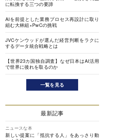
に転換する三つの要諦
AIを前提とした業務プロセス再設計に取り
組む大林組×PwCの挑戦
JVCケンウッドが選んだ経営判断をラクに
するデータ統合戦略とは
【世界23カ国独自調査】なぜ日本はAI活用
で世界に後れを取るのか
一覧を見る
最新記事
ニュースな本
新しい提案に「抵抗する人」をあっさり動