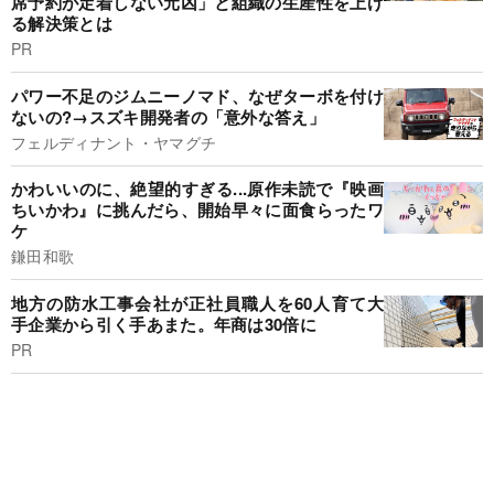
席予約が定着しない元凶」と組織の生産性を上げ
る解決策とは
PR
パワー不足のジムニーノマド、なぜターボを付け
ないの?→スズキ開発者の「意外な答え」
フェルディナント・ヤマグチ
かわいいのに、絶望的すぎる...原作未読で『映画
ちいかわ』に挑んだら、開始早々に面食らったワ
ケ
鎌田和歌
地方の防水工事会社が正社員職人を60人育て大
手企業から引く手あまた。年商は30倍に
PR