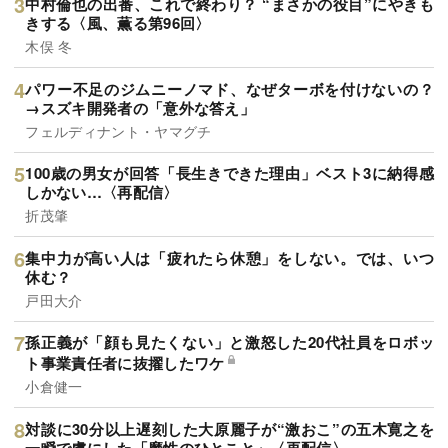
中村倫也の出番、これで終わり？ “まさかの役目”にやきも
きする〈風、薫る第96回〉
木俣 冬
パワー不足のジムニーノマド、なぜターボを付けないの？
→スズキ開発者の「意外な答え」
フェルディナント・ヤマグチ
100歳の男女が回答「長生きできた理由」ベスト3に納得感
しかない…〈再配信〉
折茂肇
集中力が高い人は「疲れたら休憩」をしない。では、いつ
休む？
戸田大介
孫正義が「顔も見たくない」と激怒した20代社員をロボッ
ト事業責任者に抜擢したワケ
小倉健一
対談に30分以上遅刻した大原麗子が“激おこ”の五木寛之を
一瞬で虜にした「魔性のひとこと」〈再配信〉