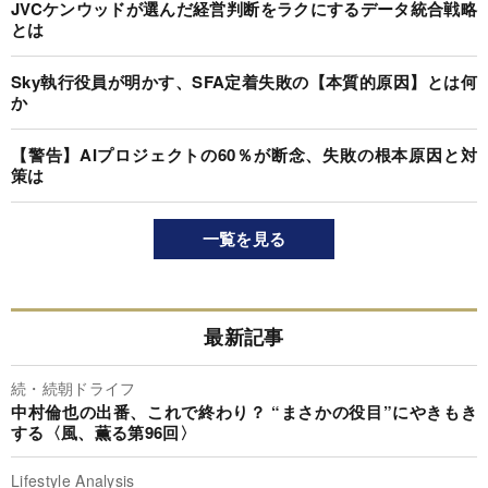
JVCケンウッドが選んだ経営判断をラクにするデータ統合戦略
とは
Sky執行役員が明かす、SFA定着失敗の【本質的原因】とは何
か
【警告】AIプロジェクトの60％が断念、失敗の根本原因と対
策は
一覧を見る
最新記事
続・続朝ドライフ
中村倫也の出番、これで終わり？ “まさかの役目”にやきもき
する〈風、薫る第96回〉
Lifestyle Analysis