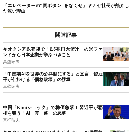
「エレベーターの“閉ボタン”をなくせ」ヤナセ社長が熱弁し
た深い理由
関連記事
キオクシア株売却で「2.5兆円大儲け」の米ファ
ンドから日本企業が学ぶべきこと
真壁昭夫
「中国製AIを世界の公共財にする」と宣言、習近
平が仕掛ける「価格破壊」の勝算
真壁昭夫
中国「Kimiショック」で株価急落！習近平が覇
権を狙う「AI一帯一路」の悪夢
真壁昭夫