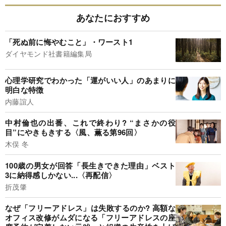
あなたにおすすめ
「死ぬ前に悔やむこと」・ワースト1
ダイヤモンド社書籍編集局
心理学研究でわかった「運がいい人」のあまりに
明白な特徴
内藤誼人
中村倫也の出番、これで終わり? “まさかの役
目”にやきもきする〈風、薫る第96回〉
木俣 冬
100歳の男女が回答「長生きできた理由」ベスト
3に納得感しかない...〈再配信〉
折茂肇
なぜ「フリーアドレス」は失敗するのか? 高額な
オフィス改修がムダになる「フリーアドレスの座