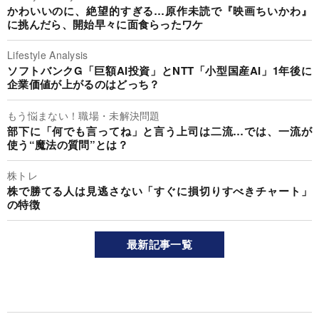
かわいいのに、絶望的すぎる…原作未読で『映画ちいかわ』
に挑んだら、開始早々に面食らったワケ
Lifestyle Analysis
ソフトバンクG「巨額AI投資」とNTT「小型国産AI」1年後に
企業価値が上がるのはどっち？
もう悩まない！職場・未解決問題
部下に「何でも言ってね」と言う上司は二流…では、一流が
使う“魔法の質問”とは？
株トレ
株で勝てる人は見逃さない「すぐに損切りすべきチャート」
の特徴
最新記事一覧