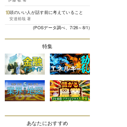
頭のいい人が話す前に考えていること
安達裕哉 著
(POSデータ調べ、7/26～8/1)
特集
あなたにおすすめ