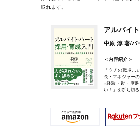
取れます。
アルバイト
中原 淳 著/
＜内容紹介＞
「ウチの職場…
長・マネジャーの
×経験・勘・度
い！」を断ち切る