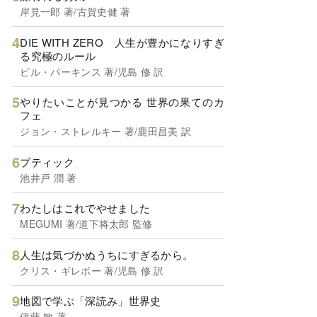
岸見一郎 著/古賀史健 著
DIE WITH ZERO 人生が豊かになりすぎ
る究極のルール
ビル・パーキンス 著/児島 修 訳
やりたいことが見つかる 世界の果てのカ
フェ
ジョン・ストレルキー 著/鹿田昌美 訳
ブティック
池井戸 潤 著
わたしはこれでやせました
MEGUMI 著/道下将太郎 監修
人生は気づかぬうちにすぎるから。
クリス・ギレボー 著/児島 修 訳
地図で学ぶ「深読み」世界史
伊藤 敏 著