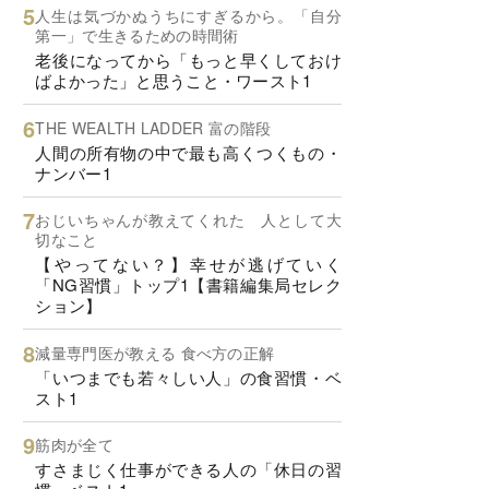
人生は気づかぬうちにすぎるから。「自分
第一」で生きるための時間術
老後になってから「もっと早くしておけ
ばよかった」と思うこと・ワースト1
THE WEALTH LADDER 富の階段
人間の所有物の中で最も高くつくもの・
ナンバー1
おじいちゃんが教えてくれた 人として大
切なこと
【やってない？】幸せが逃げていく
「NG習慣」トップ1【書籍編集局セレク
ション】
減量専門医が教える 食べ方の正解
「いつまでも若々しい人」の食習慣・ベ
スト1
筋肉が全て
すさまじく仕事ができる人の「休日の習