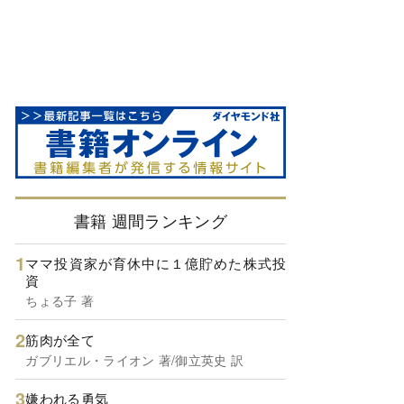
書籍 週間ランキング
ママ投資家が育休中に１億貯めた株式投
資
ちょる子 著
筋肉が全て
ガブリエル・ライオン 著/御立英史 訳
嫌われる勇気