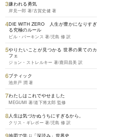
嫌われる勇気
岸見一郎 著/古賀史健 著
DIE WITH ZERO 人生が豊かになりすぎ
る究極のルール
ビル・パーキンス 著/児島 修 訳
やりたいことが見つかる 世界の果てのカ
フェ
ジョン・ストレルキー 著/鹿田昌美 訳
ブティック
池井戸 潤 著
わたしはこれでやせました
MEGUMI 著/道下将太郎 監修
人生は気づかぬうちにすぎるから。
クリス・ギレボー 著/児島 修 訳
地図で学ぶ「深読み」世界史