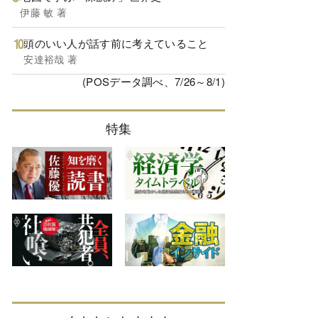
伊藤 敏 著
頭のいい人が話す前に考えていること
安達裕哉 著
(POSデータ調べ、7/26～8/1)
特集