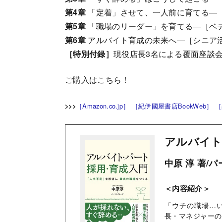
第4章
「定着」させて、一人前に育てる―
第5章
「職場のリーダー」を育てる―［ベ
第6章
アルバイト育成の未来へ―［シニア
［特別付録］
現役店長3名による覆面座談
ご購入はこちら！
［Amazon.co.jp］
［紀伊國屋書店BookWeb］
［
>>>
アルバイト
中原 淳 著/
＜内容紹介＞
「ウチの職場…
長・マネジャーの