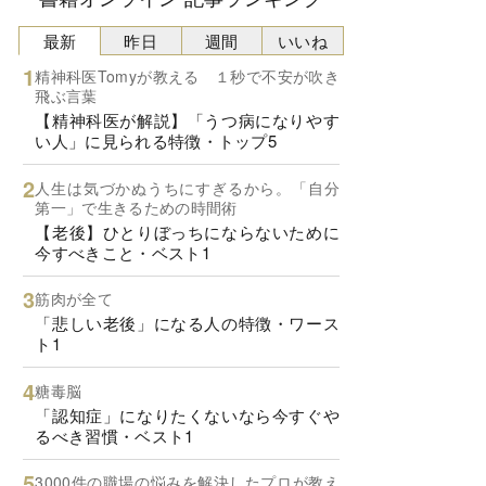
最新
昨日
週間
いいね
精神科医Tomyが教える １秒で不安が吹き
飛ぶ言葉
【精神科医が解説】「うつ病になりやす
い人」に見られる特徴・トップ5
人生は気づかぬうちにすぎるから。「自分
第一」で生きるための時間術
【老後】ひとりぼっちにならないために
今すべきこと・ベスト1
筋肉が全て
「悲しい老後」になる人の特徴・ワース
ト1
糖毒脳
「認知症」になりたくないなら今すぐや
るべき習慣・ベスト1
3000件の職場の悩みを解決したプロが教え