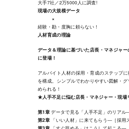
大手7社／2万5000人に調査!
現場の大規模データ
×
経験・勘・度胸に頼らない！
人材育成の理論
データ＆理論に基づいた店長・マネジャー
に登場！
アルバイト人材の採用・育成のステップに
を構成。シンプルでわかりやすい図解・グ
められる！
★人手不足に悩む店長・マネジャー・現場リ
第1章
データで見る「人手不足」のリアル
第2章
「いい人材」に来てもらう―［採用
第3章
「すぐ辞める」はこうして起こる―