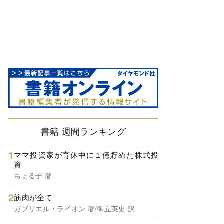
書籍 週間ランキング
ママ投資家が育休中に１億貯めた株式投
資
ちょる子 著
筋肉が全て
ガブリエル・ライオン 著/御立英史 訳