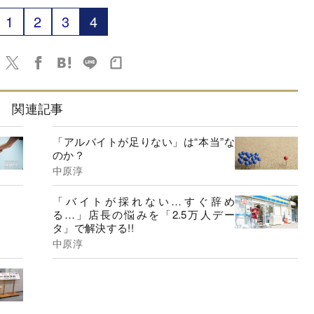
1
2
3
4
関連記事
「アルバイトが足りない」は“本当”な
のか？
中原淳
「バイトが採れない…すぐ辞め
る…」店長の悩みを「2.5万人デー
タ」で解決する!!
中原淳