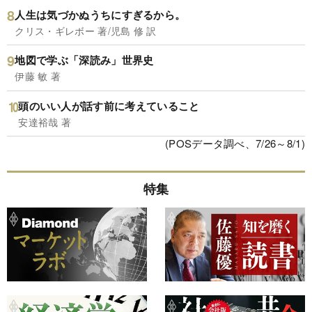
人生は気づかぬうちにすぎるから。
クリス・ギレボー 著/児島 修 訳
地図で学ぶ「深読み」世界史
伊藤 敏 著
頭のいい人が話す前に考えていること
安達裕哉 著
(POSデータ調べ、7/26～8/1)
特集