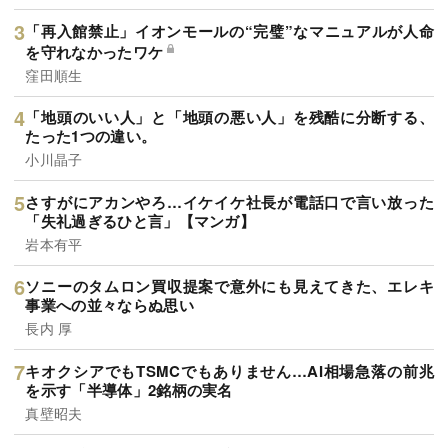
「再入館禁止」イオンモールの“完璧”なマニュアルが人命
を守れなかったワケ
窪田順生
「地頭のいい人」と「地頭の悪い人」を残酷に分断する、
たった1つの違い。
小川晶子
さすがにアカンやろ…イケイケ社長が電話口で言い放った
「失礼過ぎるひと言」【マンガ】
岩本有平
ソニーのタムロン買収提案で意外にも見えてきた、エレキ
事業への並々ならぬ思い
長内 厚
キオクシアでもTSMCでもありません…AI相場急落の前兆
を示す「半導体」2銘柄の実名
真壁昭夫