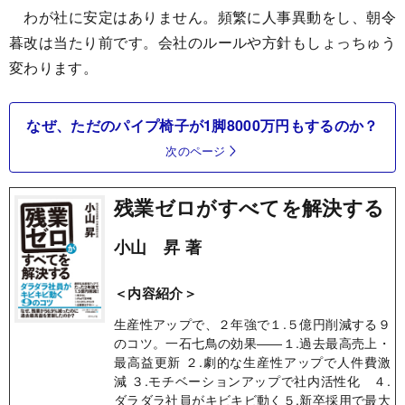
わが社に安定はありません。頻繁に人事異動をし、朝令
暮改は当たり前です。会社のルールや方針もしょっちゅう
変わります。
なぜ、ただのパイプ椅子が1脚8000万円もするのか？
次のページ
残業ゼロがすべてを解決する
小山 昇 著
＜内容紹介＞
生産性アップで、２年強で１.５億円削減する９
のコツ。一石七鳥の効果――１.過去最高売上・
最高益更新 ２.劇的な生産性アップで人件費激
減 ３.モチベーションアップで社内活性化 ４.
ダラダラ社員がキビキビ動く５.新卒採用で最大