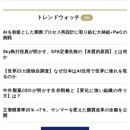
トレンドウォッチ
AIを前提とした業務プロセス再設計に取り組む大林組×PwCの
挑戦
Sky執行役員が明かす、SFA定着失敗の【本質的原因】とは何
か
【世界23カ国独自調査】なぜ日本はAI活用で世界に後れを取
るのか
中外製薬CEOが明かす生存戦略と【変化に強い組織の作り
方】は？
立替精算率25％→7％、ヤンマーを変えた購買改革の全貌を公
開