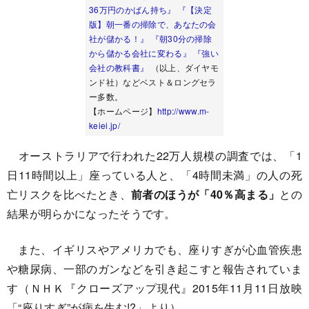
36万円のかばん持ち』
『【決定
版】朝一番の掃除で、あなたの会
社が儲かる！』
『朝30分の掃除
から儲かる会社に変わる』
『強い
会社の教科書』
（以上、ダイヤモ
ンド社）などベスト＆ロングセラ
ー多数。
【ホームページ】
http://www.m-
keiei.jp/
オーストラリアで行われた22万人規模の調査では、「1
日11時間以上」座っている人と、「4時間未満」の人の死
亡リスクを比べたとき、
前者のほうが「40％高まる」
との
結果が明らかになったそうです。
また、イギリスやアメリカでも、座りすぎが心血管疾患
や糖尿病、一部のガンなどを引き起こすと報告されていま
す（ＮＨＫ『クローズアップ現代』2015年11月11日放映
「“座りすぎ”が病を生む!?」より）。