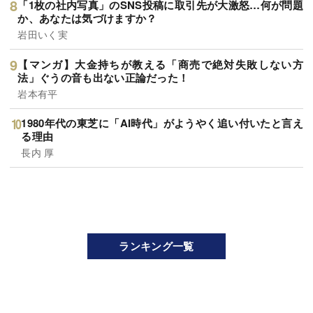
「1枚の社内写真」のSNS投稿に取引先が大激怒…何が問題
か、あなたは気づけますか？
岩田いく実
【マンガ】大金持ちが教える「商売で絶対失敗しない方
法」ぐうの音も出ない正論だった！
岩本有平
1980年代の東芝に「AI時代」がようやく追い付いたと言え
る理由
長内 厚
ランキング一覧