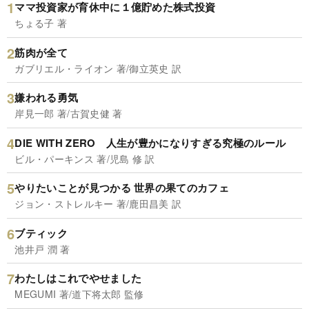
ママ投資家が育休中に１億貯めた株式投資
ちょる子 著
筋肉が全て
ガブリエル・ライオン 著/御立英史 訳
嫌われる勇気
岸見一郎 著/古賀史健 著
DIE WITH ZERO 人生が豊かになりすぎる究極のルール
ビル・パーキンス 著/児島 修 訳
やりたいことが見つかる 世界の果てのカフェ
ジョン・ストレルキー 著/鹿田昌美 訳
ブティック
池井戸 潤 著
わたしはこれでやせました
MEGUMI 著/道下将太郎 監修