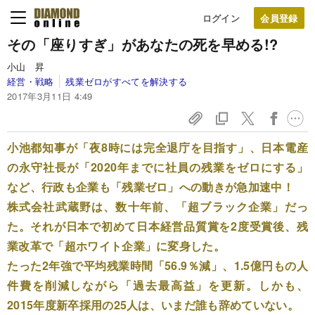
ログイン
その「座りすぎ」が
あなたの死を早める!?
小山 昇
経営・戦略
残業ゼロがすべてを解決する
2017年3月11日 4:49
小池都知事が「夜8時には完全退庁を目指す」、日本電産
の永守社長が「2020年までに社員の残業をゼロにする」
など、行政も企業も「残業ゼロ」への動きが急加速中！
株式会社武蔵野は、数十年前、「超ブラック企業」だっ
た。それが日本で初めて日本経営品質賞を2度受賞後、残
業改革で「超ホワイト企業」に変身した。
たった2年強で平均残業時間「56.9％減」、1.5億円もの人
件費を削減しながら「過去最高益」を更新。しかも、
2015年度新卒採用の25人は、いまだ誰も辞めていない。