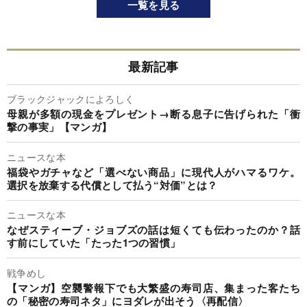
一覧を見る
最新記事
ブラックジャックによろしく
母親が多額の現金をプレゼント→断る息子に告げられた「衝
撃の事実」【マンガ】
ニュースな本
福袋やガチャなど「選べない商品」に現代人がハマるワケ。
選択を放棄する代償として払う“対価”とは？
ニュースな本
なぜスティーブ・ジョブズの話は短くても伝わったのか？話
す前にしていた「たった1つの習慣」
戦争めし
【マンガ】空襲警報下でも大繁盛の寿司店、集まった客たち
の「秘密の寿司ネタ」にヨダレが出そう〈再配信〉