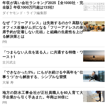
年収が高い会社ランキング2025【全1000社・完
全版】年収1000万円超は133社!
ダイヤモンド・ライフ編集部
なぜ「フリーアドレス」は失敗するのか? 高額な
オフィス改修がムダになる「フリーアドレスの座
席予約が定着しない元凶」と組織の生産性を上げ
る解決策とは
PR
「つまらない人生を送る人」に共通する特徴・ワ
ースト1
古川武士
「できなかった5%」にもがき続ける中高年を“仕
事うつ”から解放する、シンプルな習慣
大塚 寿
地方の防水工事会社が正社員職人を60人育て大
手企業から引く手あまた。年商は30倍に
PR