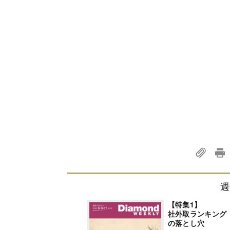
週
【特集1】
社外取ランキング
の落とし穴