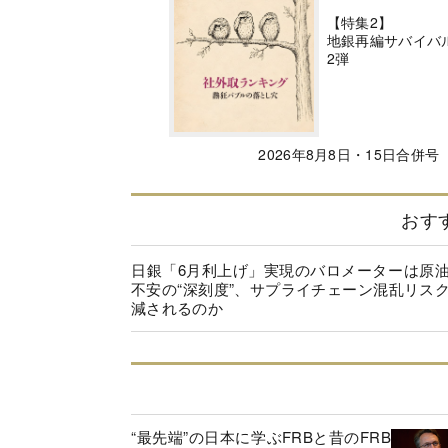
【特集2】
地銀再編サバイバ
2弾
2026年8月8日・15日合併号
おす
日銀「6月利上げ」実現のバロメーターは原
不安の“深刻度”、サプライチェーン混乱リス
減されるのか
“最先端”の日本に学ぶFRBと昔のFRB