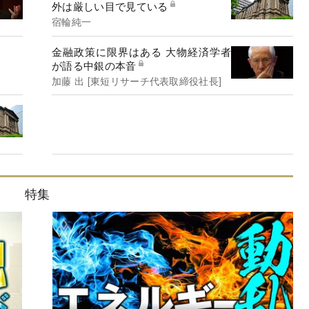
外は厳しい目で見ている
宿輪純一
金融政策に限界はある 大物経済学者
が語る中銀の本音
加藤 出 [東短リサーチ代表取締役社長]
特集