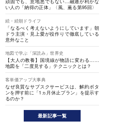
頑固でも、意地悪でもない…融通が利かな
い人の「納得の正体」〈風、薫る第95回〉
続・続朝ドライフ
「なるべく考えないようにしています」朝
ドラ主演・見上愛が役作りで徹底している
意外なこと
地図で学ぶ「深読み」世界史
【大人の教養】国境線が物語に変わる……
地図を「二度見する」テクニックとは？
客単価アップ大事典
なぜ良質なサブスクサービスは、解約ボタ
ンを押す前に「1ヵ月休止プラン」を提示す
るのか？
最新記事一覧