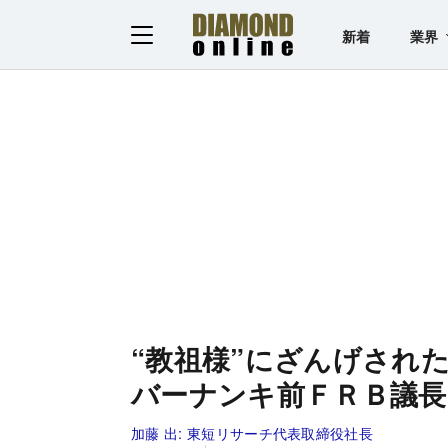
新着
業界
“教祖様”にざんげされ
バーナンキ前ＦＲＢ議長
加藤 出:
東短リサーチ代表取締役社長