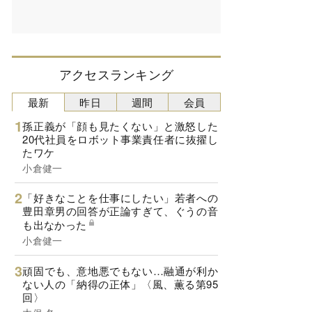
アクセスランキング
最新
昨日
週間
会員
孫正義が「顔も見たくない」と激怒した
20代社員をロボット事業責任者に抜擢し
たワケ
小倉健一
「好きなことを仕事にしたい」若者への
豊田章男の回答が正論すぎて、ぐうの音
も出なかった
小倉健一
頑固でも、意地悪でもない…融通が利か
ない人の「納得の正体」〈風、薫る第95
回〉