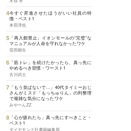
木俣 冬
今すぐ昇進させたほうがいい社員の特
徴・ベスト1
本田淳也
「再入館禁止」イオンモールの“完璧”な
マニュアルが人命を守れなかったワケ
窪田順生
「筋トレ」を続けたかったら、真っ先に
やめるべき習慣・ワースト1
古川武士
「もう並ばないで…」40代タイミーおじ
さんがミスド「もっちゅりん」の列整理
で複雑な気分になったワケ
みやーんZZ
「心が疲れたら」真っ先にすべきこと・
ベスト1
ダイヤモンド社書籍編集局