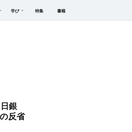
学び
特集
書籍
た日銀
の反省