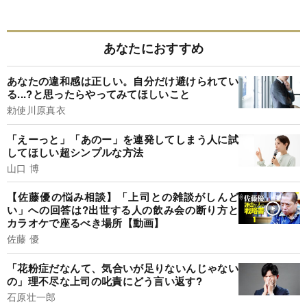
あなたにおすすめ
あなたの違和感は正しい。自分だけ避けられてい
る...?と思ったらやってみてほしいこと
勅使川原真衣
「えーっと」「あのー」を連発してしまう人に試
してほしい超シンプルな方法
山口 博
【佐藤優の悩み相談】「上司との雑談がしんど
い」への回答は?出世する人の飲み会の断り方と
カラオケで座るべき場所【動画】
佐藤 優
「花粉症だなんて、気合いが足りないんじゃない
の」理不尽な上司の叱責にどう言い返す?
石原壮一郎