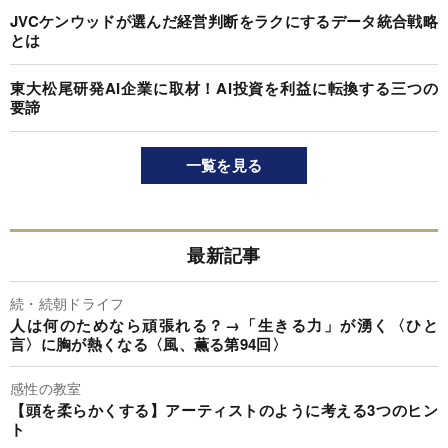
JVCケンウッドが選んだ経営判断をラクにするデータ統合戦略
とは
東大松尾研発AI企業に取材！AI投資を利益に転換する三つの
要諦
一覧を見る
最新記事
続・続朝ドライフ
人は何のためなら頑張れる？→「生きる力」が湧く〈ひと
言〉に胸が熱くなる〈風、薫る第94回〉
感性の教室
【頭を柔らかくする】アーティストのように考える3つのヒン
ト