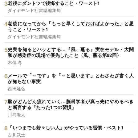
老後にダントツで後悔すること・ワースト1
ダイヤモンド社書籍編集局
老後になってから「もっと早くしておけばよかった」と思
うこと・ワースト1
ダイヤモンド社書籍編集局
史実を知るとハッとする…『風、薫る』実在モデル・大関
和が感染症の現場で優先したこと〈風、薫る第92回〉
木俣 冬
メールで「～です」を「～と思います」とわざわざ書く人
が知らない事実
西田延弘
脳がどんどん疲れていく…脳科学者が真っ先にやめるべき
と断言する「たった1つの習慣」
川島隆太
「いつまでも若々しい人」がやっている習慣・ベスト1
古川武士