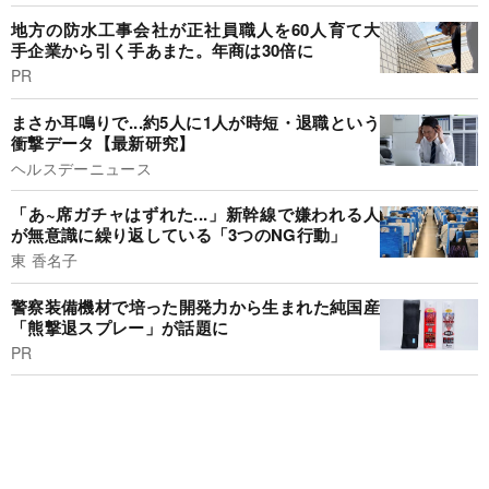
地方の防水工事会社が正社員職人を60人育て大
手企業から引く手あまた。年商は30倍に
PR
まさか耳鳴りで...約5人に1人が時短・退職という
衝撃データ【最新研究】
ヘルスデーニュース
「あ~席ガチャはずれた...」新幹線で嫌われる人
が無意識に繰り返している「3つのNG行動」
東 香名子
警察装備機材で培った開発力から生まれた純国産
「熊撃退スプレー」が話題に
PR