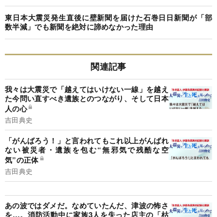
東日本大震災発生直後に壁新聞を届けた石巻日日新聞が「部
数半減」でも新聞を絶対に諦めなかった理由
関連記事
我々は大震災で「越えてはいけない一線」を越え
た今問い直すべき遺族とのつながり、そして日本
人の心
吉田典史
「がんばろう！」と言われてもこれ以上がんばれ
ない被災者・遺族を包む“無邪気で残酷な空
気”の正体
吉田典史
あの波ではダメだ。なめていたんだ、津波の怖さ
を…。消防活動中に家族3人を失った店主の「枯