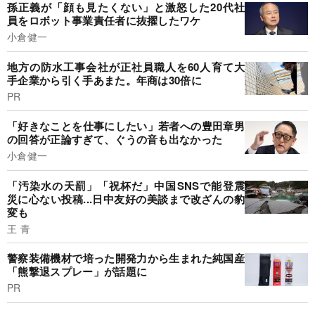
孫正義が「顔も見たくない」と激怒した20代社
員をロボット事業責任者に抜擢したワケ
小倉健一
地方の防水工事会社が正社員職人を60人育て大
手企業から引く手あまた。年商は30倍に
PR
「好きなことを仕事にしたい」若者への豊田章男
の回答が正論すぎて、ぐうの音も出なかった
小倉健一
「汚染水の天罰」「祝杯だ」中国SNSで能登震
災に心ない投稿...日中友好の美談まで改ざんの豹
変も
王 青
警察装備機材で培った開発力から生まれた純国産
「熊撃退スプレー」が話題に
PR