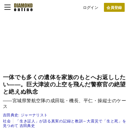
ログイン
一体でも多くの遺体を家族のもとへお返しした
い――。
巨大津波の上空を飛んだ警察官の絶望
と絶えぬ執念
――宮城県警航空隊の成田聡・機長、平仁・操縦士のケー
ス
吉田典史:
ジャーナリスト
社会
「生き証人」が語る真実の記録と教訓～大震災で「生と死」を
見つめて 吉田典史