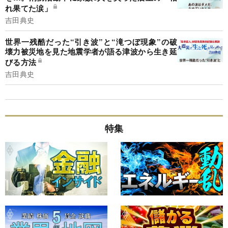
れ果てた涙」
吉田典史
世界一残酷だった“引き波”と“滝つぼ現象”の破
壊力被災地を見た地震学者が語る津波から生き延
びる方法
吉田典史
特集