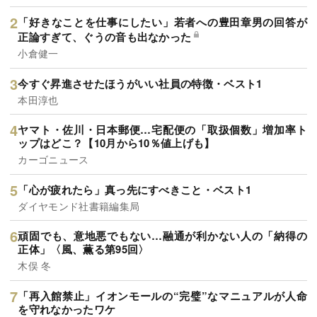
「好きなことを仕事にしたい」若者への豊田章男の回答が
正論すぎて、ぐうの音も出なかった
小倉健一
今すぐ昇進させたほうがいい社員の特徴・ベスト1
本田淳也
ヤマト・佐川・日本郵便…宅配便の「取扱個数」増加率ト
ップはどこ？【10月から10％値上げも】
カーゴニュース
「心が疲れたら」真っ先にすべきこと・ベスト1
ダイヤモンド社書籍編集局
頑固でも、意地悪でもない…融通が利かない人の「納得の
正体」〈風、薫る第95回〉
木俣 冬
「再入館禁止」イオンモールの“完璧”なマニュアルが人命
を守れなかったワケ