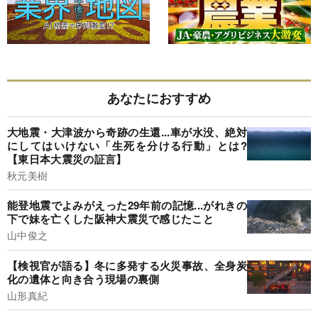
あなたにおすすめ
大地震・大津波から奇跡の生還...車が水没、絶対
にしてはいけない「生死を分ける行動」とは?
【東日本大震災の証言】
秋元美樹
能登地震でよみがえった29年前の記憶...がれきの
下で妹を亡くした阪神大震災で感じたこと
山中俊之
【検視官が語る】冬に多発する火災事故、全身炭
化の遺体と向き合う現場の裏側
山形真紀