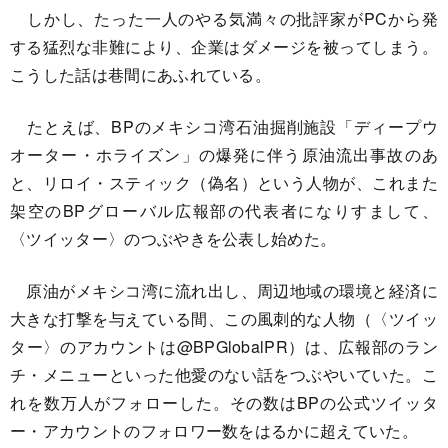
しかし、たった一人のやる気満々の批評家がPCから発
する猛烈な非難により、企業はダメージを被ってしまう。
こうした話は巷間にあふれている。
たとえば、BPのメキシコ湾石油掘削施設「ディープウ
オーター・ホライズン」の爆発に伴う原油流出事故のあ
と、リロイ・スティック（偽名）という人物が、これまた
架空のBPグローバル広報部の代表者になりすまして、
〈ツイッター〉のつぶやきを公表し始めた。
原油がメキシコ湾に流れ出し、周辺地域の環境と経済に
大きな打撃を与えている間、この風刺的な人物（〈ツイッ
ター〉のアカウントは@BPGlobalPR）は、広報部のラン
チ・メニューといった他愛のない話をつぶやいていた。こ
れを数万人がフォローした。その数はBPの公式ツイッタ
ー・アカウントのフォロワー数をはるかに超えていた。