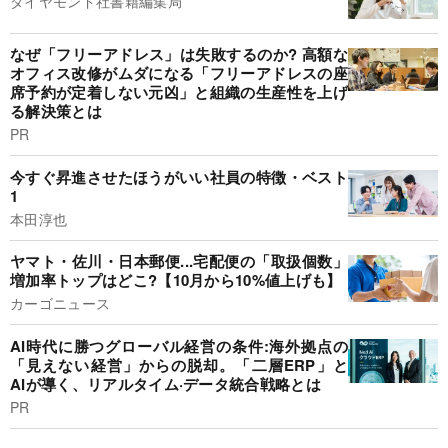
ダイヤモンド社書籍編集局
なぜ「フリーアドレス」は失敗するのか? 高額な
オフィス改修がムダになる「フリーアドレスの座
席予約が定着しない元凶」と組織の生産性を上げ
る解決策とは
PR
今すぐ昇進させたほうがいい社員の特徴・ベスト
1
本田淳也
ヤマト・佐川・日本郵便...宅配便の「取扱個数」
増加率トップはどこ?【10月から10%値上げも】
カーゴニュース
AI時代に勝つグローバル経営の条件:海外拠点の
「見えない経営」からの脱却。「二層ERP」と
AIが導く、リアルタイム·データ統合戦略とは
PR