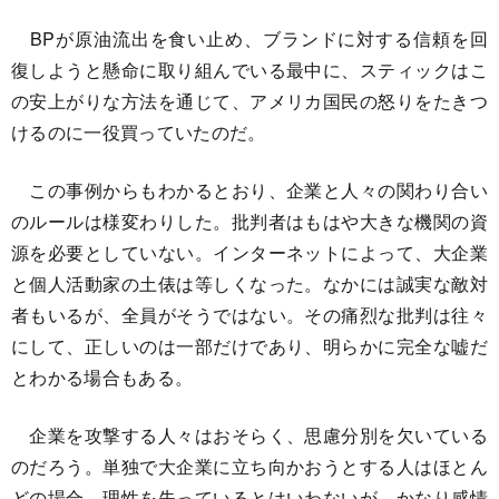
BPが原油流出を食い止め、ブランドに対する信頼を回
復しようと懸命に取り組んでいる最中に、スティックはこ
の安上がりな方法を通じて、アメリカ国民の怒りをたきつ
けるのに一役買っていたのだ。
この事例からもわかるとおり、企業と人々の関わり合い
のルールは様変わりした。批判者はもはや大きな機関の資
源を必要としていない。インターネットによって、大企業
と個人活動家の土俵は等しくなった。なかには誠実な敵対
者もいるが、全員がそうではない。その痛烈な批判は往々
にして、正しいのは一部だけであり、明らかに完全な嘘だ
とわかる場合もある。
企業を攻撃する人々はおそらく、思慮分別を欠いている
のだろう。単独で大企業に立ち向かおうとする人はほとん
どの場合、理性を失っているとはいわないが、かなり感情