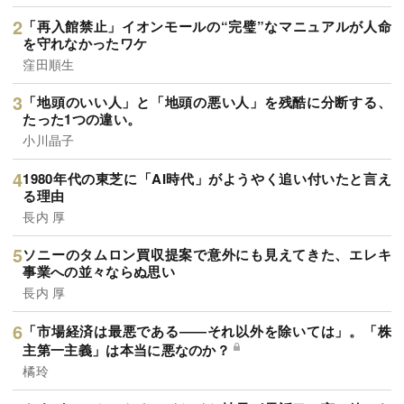
「再入館禁止」イオンモールの“完璧”なマニュアルが人命
を守れなかったワケ
窪田順生
「地頭のいい人」と「地頭の悪い人」を残酷に分断する、
たった1つの違い。
小川晶子
1980年代の東芝に「AI時代」がようやく追い付いたと言え
る理由
長内 厚
ソニーのタムロン買収提案で意外にも見えてきた、エレキ
事業への並々ならぬ思い
長内 厚
「市場経済は最悪である――それ以外を除いては」。「株
主第一主義」は本当に悪なのか？
橘玲