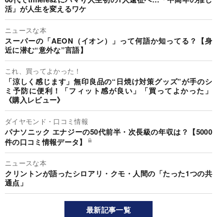
活」が人生を変えるワケ
ニュースな本
スーパーの「AEON（イオン）」って何語か知ってる？【身
近に潜む“意外な”言語】
これ、買ってよかった！
「涼しく感じます」無印良品の“日焼け対策グッズ”が手のシ
ミ予防に便利！「フィット感が良い」「買ってよかった」
《購入レビュー》
ダイヤモンド・口コミ情報
パナソニック エナジーの50代前半・次長級の年収は？【5000
件の口コミ情報データ】
ニュースな本
クリントンが語ったシロアリ・クモ・人間の「たった1つの共
通点」
最新記事一覧