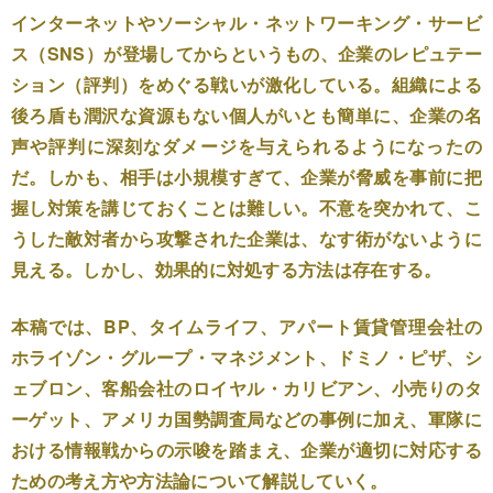
インターネットやソーシャル・ネットワーキング・サービ
ス（SNS）が登場してからというもの、企業のレピュテー
ション（評判）をめぐる戦いが激化している。組織による
後ろ盾も潤沢な資源もない個人がいとも簡単に、企業の名
声や評判に深刻なダメージを与えられるようになったの
だ。しかも、相手は小規模すぎて、企業が脅威を事前に把
握し対策を講じておくことは難しい。不意を突かれて、こ
うした敵対者から攻撃された企業は、なす術がないように
見える。しかし、効果的に対処する方法は存在する。
本稿では、BP、タイムライフ、アパート賃貸管理会社の
ホライゾン・グループ・マネジメント、ドミノ・ピザ、シ
ェブロン、客船会社のロイヤル・カリビアン、小売りのタ
ーゲット、アメリカ国勢調査局などの事例に加え、軍隊に
おける情報戦からの示唆を踏まえ、企業が適切に対応する
ための考え方や方法論について解説していく。