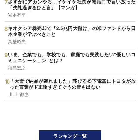
さすがにアカンやろ…イケイケ社長が電話口で言い放った
「失礼過ぎるひと言」【マンガ】
岩本有平
キオクシア株売却で「2.5兆円大儲け」の米ファンドから日
本企業が学ぶべきこと
真壁昭夫
いま、企業でも、学校でも、家庭でも実践したい“優しいコ
ミュニケーション”とは？
福島宏之
「大雪で納品が遅れました」詫びる松下電器にトヨタが放
った言葉がド正論すぎてぐうの音も出ない
川上 徹也
ランキング一覧