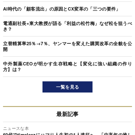
AI時代の「顧客流出」の原因とCX変革の「三つの要件」
電通副社長×東大教授が語る「利益の松竹梅」なぜ松を狙うべ
き？
立替精算率25％→7％、ヤンマーを変えた購買改革の全貌を公
開
中外製薬CEOが明かす生存戦略と【変化に強い組織の作り
方】は？
一覧を見る
最新記事
ニュースな本
60代でtimeleszにハマり人生初の1人遠征へ…「中高年の推し