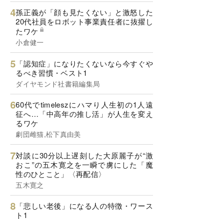
孫正義が「顔も見たくない」と激怒した
20代社員をロボット事業責任者に抜擢し
たワケ
小倉健一
「認知症」になりたくないなら今すぐや
るべき習慣・ベスト1
ダイヤモンド社書籍編集局
60代でtimeleszにハマり人生初の1人遠
征へ…「中高年の推し活」が人生を変え
るワケ
劇団雌猫,松下真由美
対談に30分以上遅刻した大原麗子が“激
おこ”の五木寛之を一瞬で虜にした「魔
性のひとこと」〈再配信〉
五木寛之
「悲しい老後」になる人の特徴・ワース
ト1