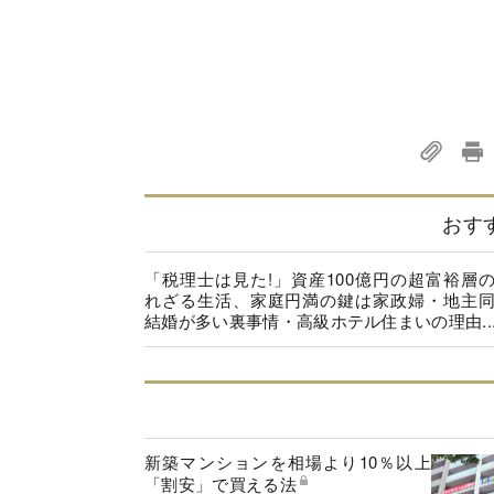
おす
「税理士は見た!」資産100億円の超富裕層
れざる生活、家庭円満の鍵は家政婦・地主
結婚が多い裏事情・高級ホテル住まいの理由..
新築マンションを相場より10％以上
「割安」で買える法