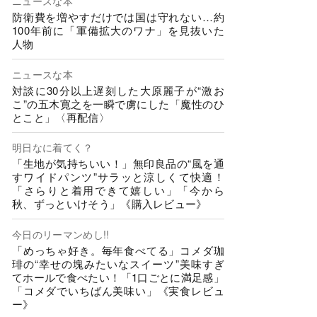
ニュースな本
防衛費を増やすだけでは国は守れない…約
100年前に「軍備拡大のワナ」を見抜いた
人物
ニュースな本
対談に30分以上遅刻した大原麗子が“激お
こ”の五木寛之を一瞬で虜にした「魔性のひ
とこと」〈再配信〉
明日なに着てく？
「生地が気持ちいい！」無印良品の“風を通
すワイドパンツ”サラッと涼しくて快適！
「さらりと着用できて嬉しい」「今から
秋、ずっといけそう」《購入レビュー》
今日のリーマンめし!!
「めっちゃ好き。毎年食べてる」コメダ珈
琲の“幸せの塊みたいなスイーツ”美味すぎ
てホールで食べたい！「1口ごとに満足感」
「コメダでいちばん美味い」《実食レビュ
ー》