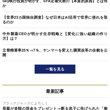
Sky執行役員が明かす、SFA定着失敗の【本質的原因】とは何
か
【世界23カ国独自調査】なぜ日本はAI活用で世界に後れを取
るのか
中外製薬CEOが明かす生存戦略と【変化に強い組織の作り
方】は？
立替精算率25％→7％、ヤンマーを変えた購買改革の全貌を公
開
一覧を見る
最新記事
ブラックジャックによろしく
母親が多額の現金をプレゼント→断る息子に告げられた「衝