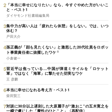
「本当に幸せになりたい」なら、今すぐやめた方がいいこ
と・ベスト1
ダイヤモンド社書籍編集局
集中力が高い人は「疲れたら休憩」をしない。では、いつ
休む？
戸田大介
孫正義が「顔も見たくない」と激怒した20代社員をロボッ
ト事業責任者に抜擢したワケ
小倉健一
習近平は焦っている…中国が弾道ミサイルを「ロケット
軍」ではなく「海軍」に撃たせた切実なワケ
王 彦麟
本当に幸せになれる考え方・ベスト1
柴田賢三
対談に30分以上遅刻した大原麗子が“激おこ”の五木寛之を
一瞬で虜にした「魔性のひとこと」〈再配信〉