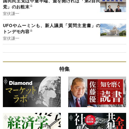
国民民主党は中途半端、蓋を開ければ「第2自民
党」のお粗末
室伏謙一
UFOやムーミンも、新人議員「質問主意書」の
トンデモ内容
室伏謙一
特集