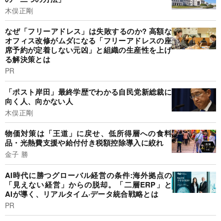
木俣正剛
なぜ「フリーアドレス」は失敗するのか? 高額な
オフィス改修がムダになる「フリーアドレスの座
席予約が定着しない元凶」と組織の生産性を上げ
る解決策とは
PR
「ポスト岸田」最終学歴でわかる自民党新総裁に
向く人、向かない人
木俣正剛
物価対策は「王道」に戻せ、低所得層への食料
品・光熱費支援や給付付き税額控除導入に絞れ
金子 勝
AI時代に勝つグローバル経営の条件:海外拠点の
「見えない経営」からの脱却。「二層ERP」と
AIが導く、リアルタイム·データ統合戦略とは
PR