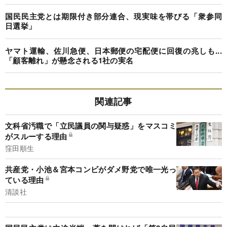
国民民主党とは期限付き部分連合、現実味を帯びる「衆参同
日選挙」
ヤマト運輸、佐川急便、日本郵便の宅配便に回復の兆しも...
「顧客離れ」が懸念される1社の実名
関連記事
文科省汚職で「立民議員の関与疑惑」をマスコミ
がスルーする理由
窪田順生
共産党・小池＆宮本コンビがダメ野党で唯一光っ
ている理由
清談社