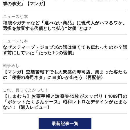
撃の事実」【マンガ】
ニュースな本
福袋やガチャなど「選べない商品」に現代人がハマるワケ。
選択を放棄する代償として払う“対価”とは？
ニュースな本
なぜスティーブ・ジョブズの話は短くても伝わったのか？話
す前にしていた「たった1つの習慣」
戦争めし
【マンガ】空襲警報下でも大繁盛の寿司店、集まった客たち
の「秘密の寿司ネタ」にヨダレが出そう〈再配信〉
これ、買ってよかった！
【しまむら】お薬手帳と診察券45枚がスッポリ！1089円の
「ポケットたくさんケース」昭和レトロなデザインがたまら
ない！《購入レビュー》
最新記事一覧