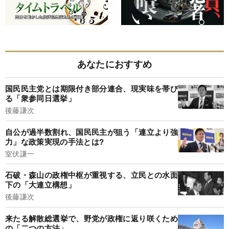
あなたにおすすめ
国民民主党とは期限付き部分連合、現実味を帯び
る「衆参同日選挙」
後藤謙次
自公が過半数割れ、国民民主が狙う「連立より強
力」な政策実現の手法とは?
室伏謙一
石破・森山の政権中枢が重視する、立民との水面
下の「大連立構想」
後藤謙次
来たる解散総選挙で、野党が政権に返り咲くため
の「二つの方法」