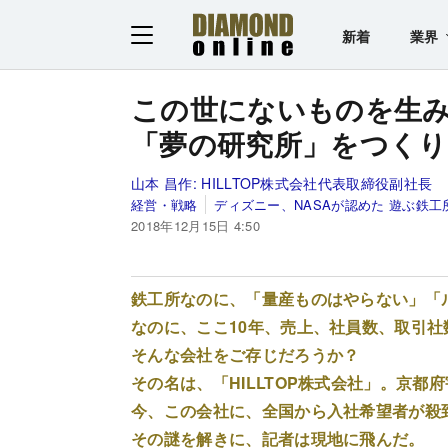
新着
業界
この世にないものを生
「夢の研究所」をつく
山本 昌作:
HILLTOP株式会社代表取締役副社長
経営・戦略
ディズニー、NASAが認めた 遊ぶ鉄工
2018年12月15日 4:50
鉄工所なのに、「量産ものはやらない」「
なのに、ここ10年、売上、社員数、取引
そんな会社をご存じだろうか？
その名は、「HILLTOP株式会社」。京都
今、この会社に、全国から入社希望者が殺
その謎を解きに、記者は現地に飛んだ。