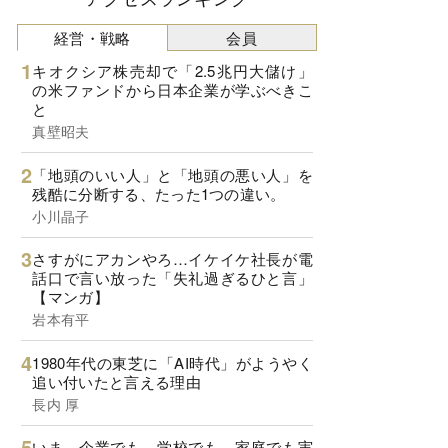
経営・戦略
会員
キオクシア株売却で「2.5兆円大儲け」
の米ファンドから日本企業が学ぶべきこ
と
真壁昭夫
「地頭のいい人」と「地頭の悪い人」を
残酷に分断する、たった1つの違い。
小川晶子
さすがにアカンやろ…イケイケ社長が電
話口で言い放った「失礼過ぎるひと言」
【マンガ】
岩本有平
1980年代の東芝に「AI時代」がようやく
追い付いたと言える理由
長内 厚
いま、企業でも、学校でも、家庭でも実