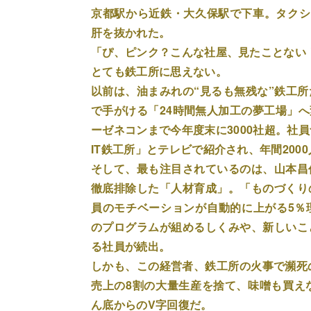
京都駅から近鉄・大久保駅で下車。タクシ
肝を抜かれた。
「ぴ、ピンク？こんな社屋、見たことない
とても鉄工所に思えない。
以前は、油まみれの“見るも無残な”鉄工
で手がける「24時間無人加工の夢工場」へ
ーゼネコンまで今年度末に3000社超。社
IT鉄工所」とテレビで紹介され、年間200
そして、最も注目されているのは、山本昌
徹底排除した「人材育成」。「ものづくり
員のモチベーションが自動的に上がる5％
のプログラムが組めるしくみや、新しいこ
る社員が続出。
しかも、この経営者、鉄工所の火事で瀕死
売上の8割の大量生産を捨て、味噌も買え
ん底からのV字回復だ。