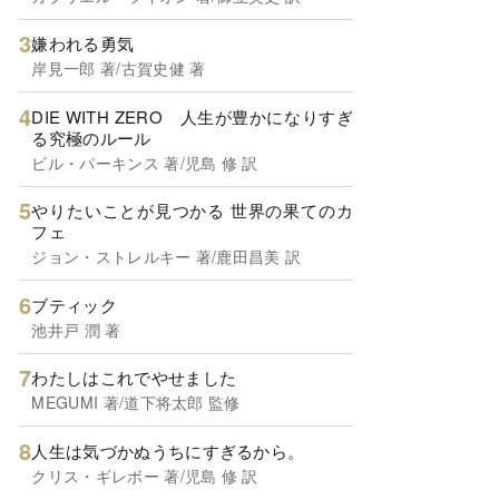
嫌われる勇気
岸見一郎 著/古賀史健 著
DIE WITH ZERO 人生が豊かになりすぎ
る究極のルール
ビル・パーキンス 著/児島 修 訳
やりたいことが見つかる 世界の果てのカ
フェ
ジョン・ストレルキー 著/鹿田昌美 訳
ブティック
池井戸 潤 著
わたしはこれでやせました
MEGUMI 著/道下将太郎 監修
人生は気づかぬうちにすぎるから。
クリス・ギレボー 著/児島 修 訳