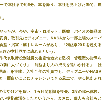
ーで本社まで約5分。車を降り、本社を見上げた瞬間、度
！」
所だったが、今や、宇宙・ロボット、医療・バイオの部品ま
変身。取引先はディズニー、NASAから一部上場のスーパ
員食堂・浴室・筋トレルームがあり、「利益率20％を超える
0人超が本社見学に訪れるという。
作代表取締役副社長の生産性追求と監視・管理型の指導を
の前に人づくり」「利益より人の成長を追いかける」「社
理論」を実践。入社半年の社員でも、ディズニーやNASA
と・面白いことにチャレンジできる風土で、やる気あふれ
の大やけどを負い、1ヵ月間意識を喪失。3度の臨死体験。
ない極貧生活をしたというから、まさに、個人も会社もど