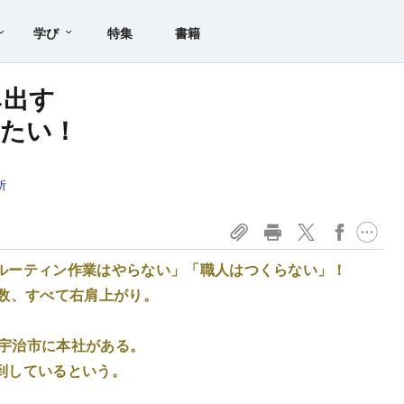
学び
特集
書籍
み出す
りたい！
所
ルーティン作業はやらない」「職人はつくらない」！
社数、すべて右肩上がり。
府宇治市に本社がある。
到しているという。