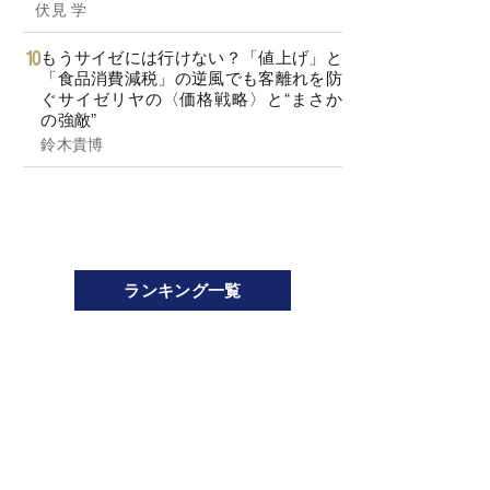
伏見 学
もうサイゼには行けない？「値上げ」と
「食品消費減税」の逆風でも客離れを防
ぐサイゼリヤの〈価格戦略〉と“まさか
の強敵”
鈴木貴博
ランキング一覧