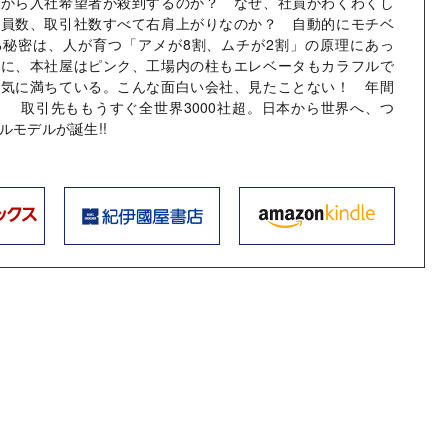
国から入社希望者が殺到するのか？ なぜ、社員がわくわくし
社員数、取引社数すべて右肩上がりなのか？ 自動的にモチベ
る秘密は、人が育つ「アメが8割、ムチが2割」の原理にあっ
のに、本社屋はピンク、工場内の柱もエレベータもカラフルで
活気に満ちている。こんな面白い会社、見たことない！ 年間
超！ 取引先ももうすぐ全世界3000社超。日本から世界へ、つ
ルモデルが誕生!!