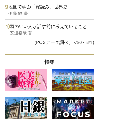
地図で学ぶ「深読み」世界史
伊藤 敏 著
頭のいい人が話す前に考えていること
安達裕哉 著
(POSデータ調べ、7/26～8/1)
特集