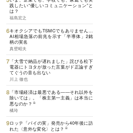
践したい“優しいコミュニケーション”と
は？
福島宏之
キオクシアでもTSMCでもありません…
AI相場急落の前兆を示す「半導体」2銘
柄の実名
真壁昭夫
「大雪で納品が遅れました」詫びる松下
電器にトヨタが放った言葉がド正論すぎ
てぐうの音も出ない
川上 徹也
「市場経済は最悪である――それ以外を
除いては」。「株主第一主義」は本当に
悪なのか？
橘玲
ロッテ「パイの実」発売から40年後に訪
れた〈意外な変化〉とは？