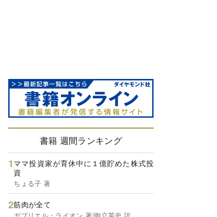
書籍 週間ランキング
ママ投資家が育休中に１億貯めた株式投
資
ちょる子 著
筋肉が全て
ガブリエル・ライオン 著/御立英史 訳