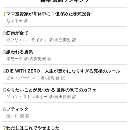
ママ投資家が育休中に１億貯めた株式投資
ちょる子 著
筋肉が全て
ガブリエル・ライオン 著/御立英史 訳
嫌われる勇気
岸見一郎 著/古賀史健 著
DIE WITH ZERO 人生が豊かになりすぎる究極のルール
ビル・パーキンス 著/児島 修 訳
やりたいことが見つかる 世界の果てのカフェ
ジョン・ストレルキー 著/鹿田昌美 訳
ブティック
池井戸 潤 著
わたしはこれでやせました