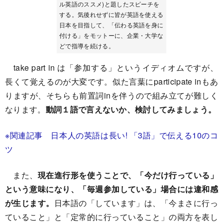
ル英語のススメ)と題したスピーチを
する。気後れせずに皆が英語を使える
日本を目指して、「伝わる英語を身に
付ける」をモットーに、企業・大学な
どで指導を続ける。
take part in は「参加する」というイディオムですが、
長くて覚えるのが大変です。似た言葉にparticipate inもあ
りますが、そちらも前置詞inを伴うので組み立てが難しく
なります。
動詞１語で言えないか、検討してみましょう。
※関連記事 日本人の英語は長い! 「3語」で伝える10のコ
ツ
また、
現在進行形を使うことで、「今だけ行っている」
という意味になり、「毎週参加している」場合には違和感
が生じます。
日本語の「しています」は、「今まさに行っ
ていること」と「定常的に行っていること」の両方を表し