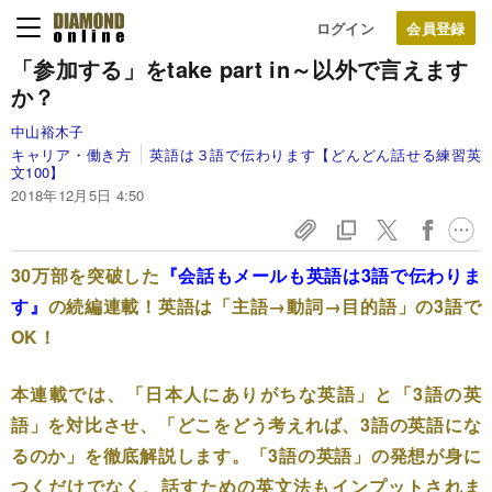
ログイン
「参加する」をtake part in～以外で言えます
か？
中山裕木子
キャリア・働き方
英語は３語で伝わります【どんどん話せる練習英
文100】
2018年12月5日 4:50
30万部を突破した
『会話もメールも英語は3語で伝わりま
す』
の続編連載！英語は「主語→動詞→目的語」の3語で
OK！
本連載では、「日本人にありがちな英語」と「3語の英
語」を対比させ、「どこをどう考えれば、3語の英語にな
るのか」を徹底解説します。
「3語の英語」の発想が身に
つくだけでなく、話すための英文法もインプットされま