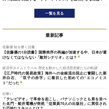
一覧を見る
最新記事
佐藤優 知を磨く読書
【佐藤優の1分読書】国際秩序の再編が加速する中、日本が避
けなくてはならない「敵対シナリオ」とは？
経済学タイムトラベル 歴史を動かした経済思想家たちの軌跡
【江戸時代の貿易政策】海外への金銀流出阻止に奮闘した新
井白石、「双子の赤字」に着目した初めての“エコノミス
ト”だった
社喰い
「テレビデオ」で革命を起こし、パナソニックとも肩を並べ
た名門・船井電機が突然「従業員70人の出版社」に買収され
た巧妙なスキームとは？