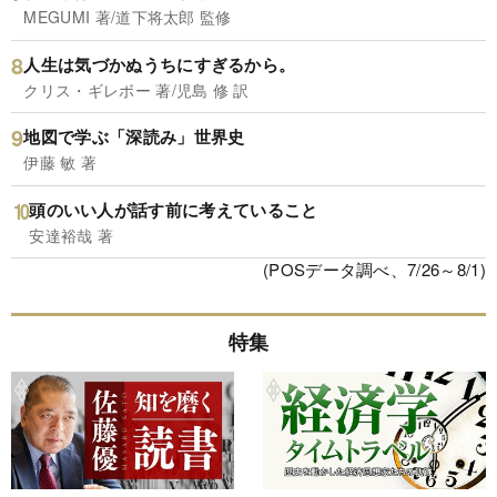
MEGUMI 著/道下将太郎 監修
人生は気づかぬうちにすぎるから。
クリス・ギレボー 著/児島 修 訳
地図で学ぶ「深読み」世界史
伊藤 敏 著
頭のいい人が話す前に考えていること
安達裕哉 著
(POSデータ調べ、7/26～8/1)
特集