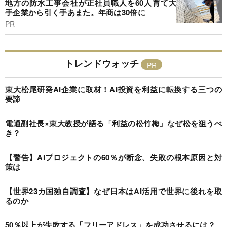
地方の防水工事会社が正社員職人を60人育て大
手企業から引く手あまた。年商は30倍に
PR
トレンドウォッチ
東大松尾研発AI企業に取材！AI投資を利益に転換する三つの
要諦
電通副社長×東大教授が語る「利益の松竹梅」なぜ松を狙うべ
き？
【警告】AIプロジェクトの60％が断念、失敗の根本原因と対
策は
【世界23カ国独自調査】なぜ日本はAI活用で世界に後れを取
るのか
50％以上が失敗する「フリーアドレス」を成功させるには？