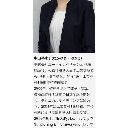
中山裕木子(なかやま・ゆきこ)
株式会社ユー・イングリッシュ 代表
取締役。公益社団法人日本工業英語協
会 理事・専任講師。英検1級・工業英
検1級取得特許翻訳者
2000年、特許事務所で電子・電気、
機械の特許明細書の日英翻訳を開始
し、テクニカルライティングに出合
う。2001年に工業英検1級取得。首位
合格により文部科学大臣賞を受賞。
2015年6月、TEDxKyotoUniversityで
Simple English for Everyone (シンプ