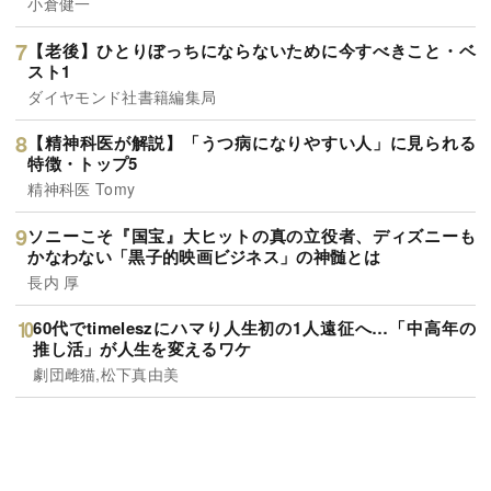
小倉健一
【老後】ひとりぼっちにならないために今すべきこと・ベ
スト1
ダイヤモンド社書籍編集局
【精神科医が解説】「うつ病になりやすい人」に見られる
特徴・トップ5
精神科医 Tomy
ソニーこそ『国宝』大ヒットの真の立役者、ディズニーも
かなわない「黒子的映画ビジネス」の神髄とは
長内 厚
60代でtimeleszにハマり人生初の1人遠征へ…「中高年の
推し活」が人生を変えるワケ
劇団雌猫,松下真由美