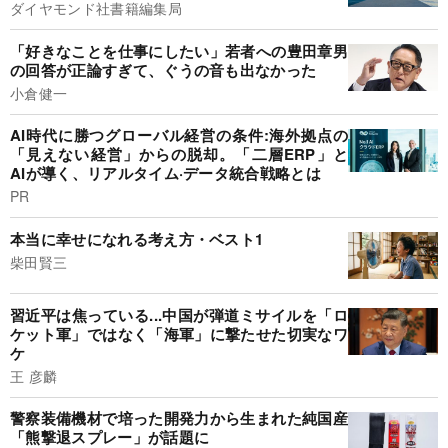
ダイヤモンド社書籍編集局
「好きなことを仕事にしたい」若者への豊田章男
の回答が正論すぎて、ぐうの音も出なかった
小倉健一
AI時代に勝つグローバル経営の条件:海外拠点の
「見えない経営」からの脱却。「二層ERP」と
AIが導く、リアルタイム·データ統合戦略とは
PR
本当に幸せになれる考え方・ベスト1
柴田賢三
習近平は焦っている...中国が弾道ミサイルを「ロ
ケット軍」ではなく「海軍」に撃たせた切実なワ
ケ
王 彦麟
警察装備機材で培った開発力から生まれた純国産
「熊撃退スプレー」が話題に