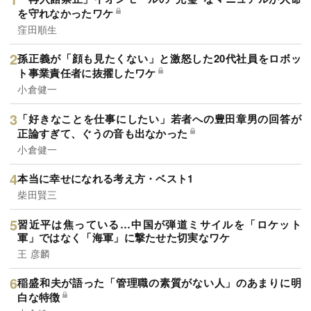
を守れなかったワケ
窪田順生
孫正義が「顔も見たくない」と激怒した20代社員をロボッ
ト事業責任者に抜擢したワケ
小倉健一
「好きなことを仕事にしたい」若者への豊田章男の回答が
正論すぎて、ぐうの音も出なかった
小倉健一
本当に幸せになれる考え方・ベスト1
柴田賢三
習近平は焦っている…中国が弾道ミサイルを「ロケット
軍」ではなく「海軍」に撃たせた切実なワケ
王 彦麟
稲盛和夫が語った「管理職の素質がない人」のあまりに明
白な特徴