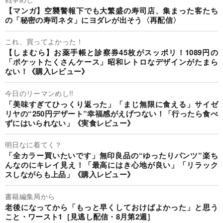
【マンガ】空襲警報下でも大繁盛の寿司店、集まった客たち
の「秘密の寿司ネタ」にヨダレが出そう〈再配信〉
これ、買ってよかった！
【しまむら】お薬手帳と診察券45枚がスッポリ！1089円の
「ポケットたくさんケース」昭和レトロなデザインがたまら
ない！《購入レビュー》
今日のリーマンめし!!
「美味すぎてひっくり返った」「まじ無限に食える」サイゼ
リヤの“250円デザート”幸福感がえげつない！「行ったら食べ
ずにはいられない」《実食レビュー》
明日なに着てく？
「全カラー買いたいです」無印良品の“ゆったりパンツ”楽ち
んなのにキレイ見え！「最高にはき心地が良い」「リラック
スしながらも上品」《購入レビュー》
書籍編集局から
老後になってから「もっと早くしておけばよかった」と思う
こと・ワースト1［見逃し配信・8月第2週］