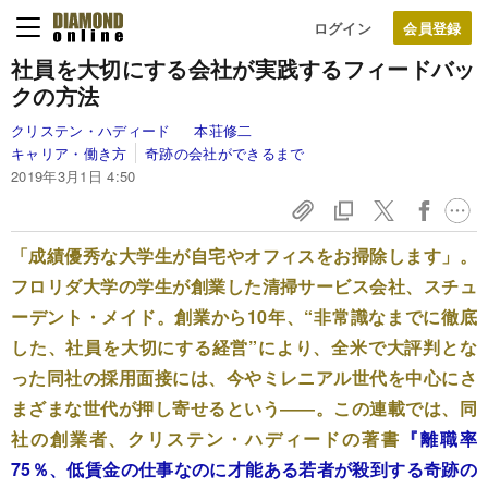
ログイン
社員を大切にする会社が実践するフィードバッ
クの方法
クリステン・ハディード
本荘修二
キャリア・働き方
奇跡の会社ができるまで
2019年3月1日 4:50
「成績優秀な大学生が自宅やオフィスをお掃除します」。
フロリダ大学の学生が創業した清掃サービス会社、スチュ
ーデント・メイド。創業から10年、“非常識なまでに徹底
した、社員を大切にする経営”により、全米で大評判とな
った同社の採用面接には、今やミレニアル世代を中心にさ
まざまな世代が押し寄せるという――。この連載では、同
社の創業者、クリステン・ハディードの著書
『離職率
75％、低賃金の仕事なのに才能ある若者が殺到する奇跡の