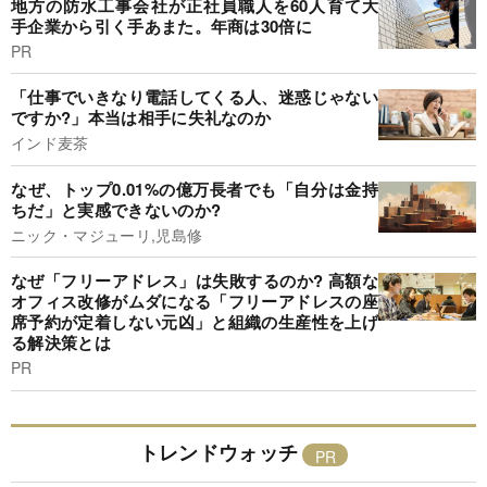
地方の防水工事会社が正社員職人を60人育て大
手企業から引く手あまた。年商は30倍に
PR
「仕事でいきなり電話してくる人、迷惑じゃない
ですか?」本当は相手に失礼なのか
インド麦茶
なぜ、トップ0.01%の億万長者でも「自分は金持
ちだ」と実感できないのか?
ニック・マジューリ,児島修
なぜ「フリーアドレス」は失敗するのか? 高額な
オフィス改修がムダになる「フリーアドレスの座
席予約が定着しない元凶」と組織の生産性を上げ
る解決策とは
PR
トレンドウォッチ