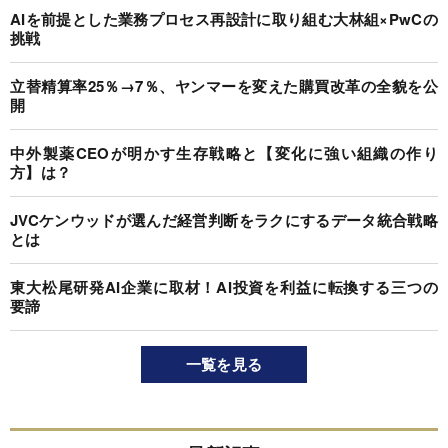
AIを前提とした業務プロセス再設計に取り組む大林組×PwCの
挑戦
立替精算率25％→7％、ヤンマーを変えた購買改革の全貌を公
開
中外製薬CEOが明かす生存戦略と【変化に強い組織の作り
方】は？
JVCケンウッドが選んだ経営判断をラクにするデータ統合戦略
とは
東大松尾研発AI企業に取材！AI投資を利益に転換する三つの
要諦
一覧を見る