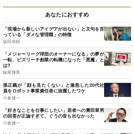
あなたにおすすめ
「現場から新しいアイデアが出ない」と文句を言
っている「ダメな管理職」の特徴
坂田幸樹
「メジャーリーグ球団のオーナーになる」の夢が
一転、ビズリーチ創業の転機になった「悪魔」と
は?
妹尾輝男
孫正義が「顔も見たくない」と激怒した20代社
員をロボット事業責任者に抜擢したワケ
小倉健一
「好きなことを仕事にしたい」若者への豊田章男
の回答が正論すぎて、ぐうの音も出なかった
小倉健一