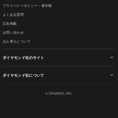
プライバシーポリシー・著作権
よくある質問
広告掲載
お問い合わせ
法人導入について
ダイヤモンド社のサイト
Diamond Online(English)
ダイヤモンド社について
週刊ダイヤモンド
ダイヤモンド社TOP
DIAMONDハーバード・ビジネス・レビュー
© DIAMOND, INC.
会社概要
ダイヤモンドZAi（デジタル版）
採用情報
書籍オンライン
お知らせ
ザイ・オンライン