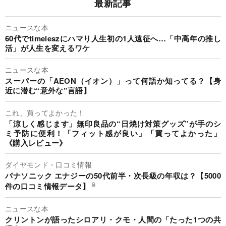
最新記事
ニュースな本
60代でtimeleszにハマり人生初の1人遠征へ…「中高年の推し
活」が人生を変えるワケ
ニュースな本
スーパーの「AEON（イオン）」って何語か知ってる？【身
近に潜む“意外な”言語】
これ、買ってよかった！
「涼しく感じます」無印良品の“日焼け対策グッズ”が手のシ
ミ予防に便利！「フィット感が良い」「買ってよかった」
《購入レビュー》
ダイヤモンド・口コミ情報
パナソニック エナジーの50代前半・次長級の年収は？【5000
件の口コミ情報データ】
ニュースな本
クリントンが語ったシロアリ・クモ・人間の「たった1つの共