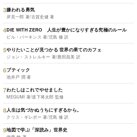
嫌われる勇気
岸見一郎 著/古賀史健 著
DIE WITH ZERO 人生が豊かになりすぎる究極のルール
ビル・パーキンス 著/児島 修 訳
やりたいことが見つかる 世界の果てのカフェ
ジョン・ストレルキー 著/鹿田昌美 訳
ブティック
池井戸 潤 著
わたしはこれでやせました
MEGUMI 著/道下将太郎 監修
人生は気づかぬうちにすぎるから。
クリス・ギレボー 著/児島 修 訳
地図で学ぶ「深読み」世界史
伊藤 敏 著