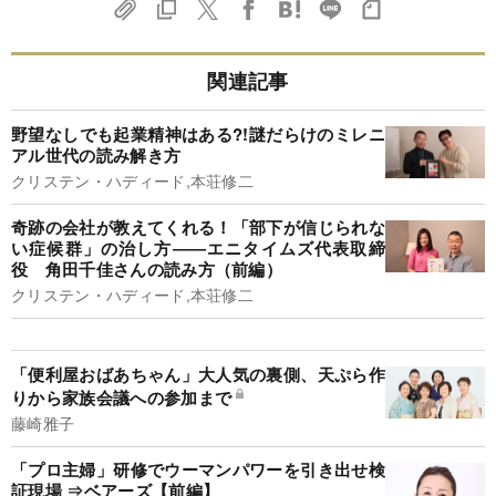
関連記事
野望なしでも起業精神はある?!謎だらけのミレニ
アル世代の読み解き方
クリステン・ハディード,本荘修二
奇跡の会社が教えてくれる！「部下が信じられな
い症候群」の治し方――エニタイムズ代表取締
役 角田千佳さんの読み方（前編）
クリステン・ハディード,本荘修二
「便利屋おばあちゃん」大人気の裏側、天ぷら作
りから家族会議への参加まで
藤崎雅子
「プロ主婦」研修でウーマンパワーを引き出せ検
証現場 ⇒ベアーズ【前編】