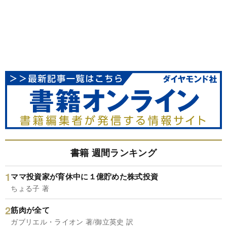
書籍 週間ランキング
ママ投資家が育休中に１億貯めた株式投資
ちょる子 著
筋肉が全て
ガブリエル・ライオン 著/御立英史 訳