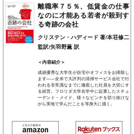
離職率７５％、低賃金の仕事
なのに才能ある若者が殺到す
る奇跡の会社
クリステン・ハディード 著/本荘修二
監訳/矢羽野薫 訳
＜内容紹介＞
成績優秀な大学生が自宅やオフィスをお掃除し
ます――全米で大評判の清掃サービス会社で行
われる非常識なまでに徹底した社員を大切にす
る経営。フロリダ大学在学中に起業したスチュ
ーデント・メイド、様々なピンチを切り抜けな
がら実地で学んだことを等身大に描く。