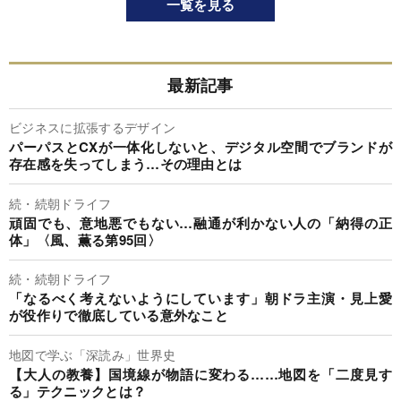
一覧を見る
最新記事
ビジネスに拡張するデザイン
パーパスとCXが一体化しないと、デジタル空間でブランドが
存在感を失ってしまう…その理由とは
続・続朝ドライフ
頑固でも、意地悪でもない…融通が利かない人の「納得の正
体」〈風、薫る第95回〉
続・続朝ドライフ
「なるべく考えないようにしています」朝ドラ主演・見上愛
が役作りで徹底している意外なこと
地図で学ぶ「深読み」世界史
【大人の教養】国境線が物語に変わる……地図を「二度見す
る」テクニックとは？