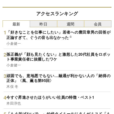
アクセスランキング
最新
昨日
週間
会員
「好きなことを仕事にしたい」若者への豊田章男の回答が
正論すぎて、ぐうの音も出なかった
小倉健一
孫正義が「顔も見たくない」と激怒した20代社員をロボッ
ト事業責任者に抜擢したワケ
小倉健一
頑固でも、意地悪でもない…融通が利かない人の「納得の
正体」〈風、薫る第95回〉
木俣 冬
今すぐ昇進させたほうがいい社員の特徴・ベスト1
本田淳也
「もう並ばないで…」40代タイミーおじさんがミスド「も