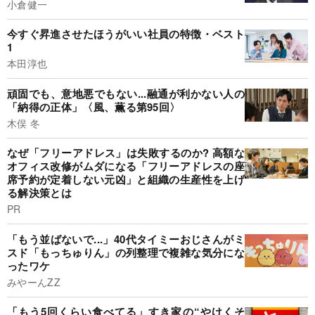
小倉健一
今すぐ昇進させたほうがいい社員の特徴・ベスト
1
本田淳也
頑固でも、意地悪でもない...融通が利かない人の
「納得の正体」〈風、薫る第95回〉
木俣 冬
なぜ「フリーアドレス」は失敗するのか? 高額な
オフィス改修がムダになる「フリーアドレスの座
席予約が定着しない元凶」と組織の生産性を上げ
る解決策とは
PR
「もう並ばないで...」40代タイミーおじさんがミ
スド「もっちゅりん」の列整理で複雑な気分にな
ったワケ
みやーんZZ
「もう5回くらい食べてる」すき家の“やけくそ