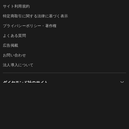
サイト利用規約
特定商取引に関する法律に基づく表示
プライバシーポリシー・著作権
よくある質問
広告掲載
お問い合わせ
法人導入について
ダイヤモンド社のサイト
Diamond Online(English)
ダイヤモンド社について
週刊ダイヤモンド
ダイヤモンド社TOP
DIAMONDハーバード・ビジネス・レビュー
© DIAMOND, INC.
会社概要
ダイヤモンドZAi（デジタル版）