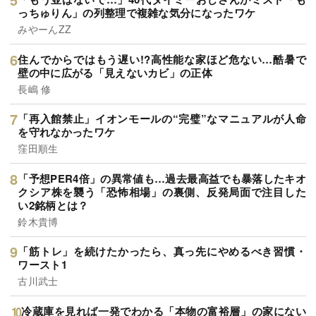
っちゅりん」の列整理で複雑な気分になったワケ
みやーんZZ
住んでからではもう遅い!?高性能な家ほど危ない…酷暑で
壁の中に広がる「見えないカビ」の正体
長嶋 修
「再入館禁止」イオンモールの“完璧”なマニュアルが人命
を守れなかったワケ
窪田順生
「予想PER4倍」の異常値も…過去最高益でも暴落したキオ
クシア株を襲う「恐怖相場」の裏側、反発局面で注目した
い2銘柄とは？
鈴木貴博
「筋トレ」を続けたかったら、真っ先にやめるべき習慣・
ワースト1
古川武士
冷蔵庫を見れば一発でわかる「本物の富裕層」の家にない