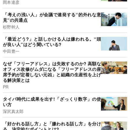
岡本達彦
「考えの浅い人」が会議で連発する“的外れな意
見”の共通点
杉野幹人
「最近どう?」と話しかける人は嫌われる。“頭
が良い人”はどう聞いている?
中田豊一
なぜ「フリーアドレス」は失敗するのか? 高額な
オフィス改修がムダになる「フリーアドレスの座
席予約が定着しない元凶」と組織の生産性を上げ
る解決策とは
PR
タイパ時代に成果を出す!「ざっくり数字」の使
い方
深沢真太郎
「好かれる話し方」と「嫌われる話し方」を分け
る、決定的なポイントとは?