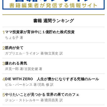
書籍 週間ランキング
ママ投資家が育休中に１億貯めた株式投資
ちょる子 著
筋肉が全て
ガブリエル・ライオン 著/御立英史 訳
嫌われる勇気
岸見一郎 著/古賀史健 著
DIE WITH ZERO 人生が豊かになりすぎる究極のルール
ビル・パーキンス 著/児島 修 訳
やりたいことが見つかる 世界の果てのカフェ
ジョン・ストレルキー 著/鹿田昌美 訳