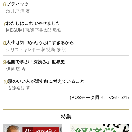
ブティック
池井戸 潤 著
わたしはこれでやせました
MEGUMI 著/道下将太郎 監修
人生は気づかぬうちにすぎるから。
クリス・ギレボー 著/児島 修 訳
地図で学ぶ「深読み」世界史
伊藤 敏 著
頭のいい人が話す前に考えていること
安達裕哉 著
(POSデータ調べ、7/26～8/1)
特集