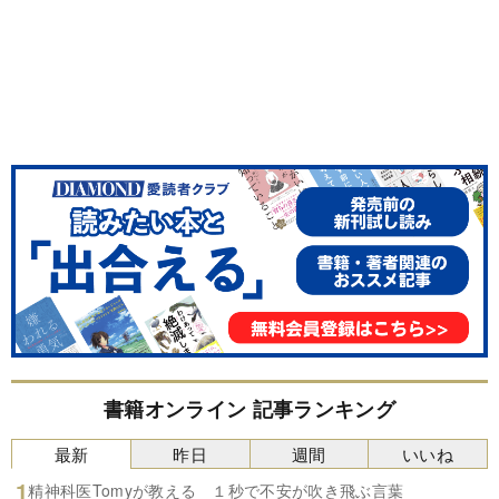
書籍オンライン 記事ランキング
最新
昨日
週間
いいね
精神科医Tomyが教える １秒で不安が吹き飛ぶ言葉