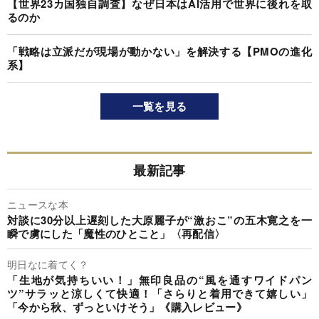
【世界23カ国独自調査】なぜ日本はAI活用で世界に後れを取
るのか
「戦略は立派だが現場が動かない」を解決する【PMOの進化
系】
一覧を見る
最新記事
ニュースな本
対談に30分以上遅刻した大原麗子が“激おこ”の五木寛之を一
瞬で虜にした「魔性のひとこと」〈再配信〉
明日なに着てく？
「生地が気持ちいい！」無印良品の“風を通すワイドパン
ツ”サラッと涼しくて快適！「さらりと着用できて嬉しい」
「今から秋、ずっといけそう」《購入レビュー》