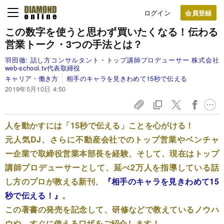
ログイン
この数字を使うと思わず買いたくなる！
伝わる
営業トーク・3つの手法とは？
羽田徹:
話し方コンサルタント・トップ講師プロデューサー 株式会社
web-school.tv代表取締役
キャリア・働き方
相手のキャラを見きわめて15秒で伝える
2019年5月10日 4:50
人を動かすには「15秒で伝える」ことを心がける！
元人気DJ、さらに不動産会社でのトップ営業やベンチャ
ー企業で取締役営業本部長を経験、そして、現在はトップ
講師プロデューサーとして、延べ2万人を指導している話
し方のプロが教える新刊、
『相手のキャラを見きわめて15
秒で伝える！』
。
この著書の発売を記念して、研修などで教えているノウハ
ウや、すぐに使えるワザをご紹介します！