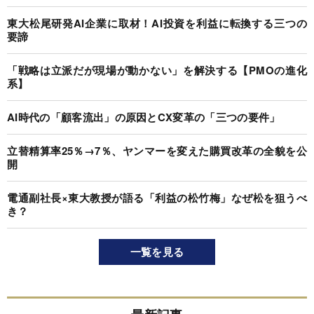
東大松尾研発AI企業に取材！AI投資を利益に転換する三つの
要諦
「戦略は立派だが現場が動かない」を解決する【PMOの進化
系】
AI時代の「顧客流出」の原因とCX変革の「三つの要件」
立替精算率25％→7％、ヤンマーを変えた購買改革の全貌を公
開
電通副社長×東大教授が語る「利益の松竹梅」なぜ松を狙うべ
き？
一覧を見る