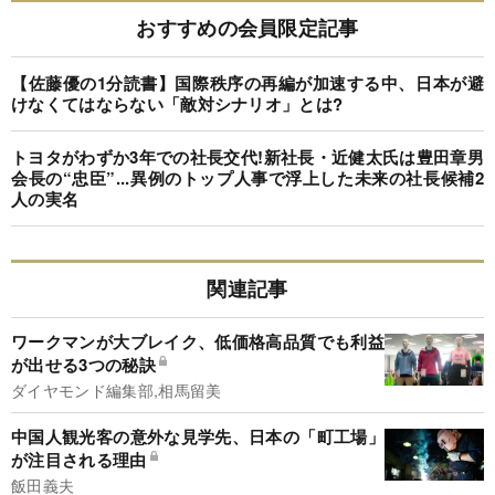
おすすめの会員限定記事
【佐藤優の1分読書】国際秩序の再編が加速する中、日本が避
けなくてはならない「敵対シナリオ」とは?
トヨタがわずか3年での社長交代!新社長・近健太氏は豊田章男
会長の“忠臣”...異例のトップ人事で浮上した未来の社長候補2
人の実名
関連記事
ワークマンが大ブレイク、低価格高品質でも利益
が出せる3つの秘訣
ダイヤモンド編集部,相馬留美
中国人観光客の意外な見学先、日本の「町工場」
が注目される理由
飯田義夫