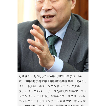
もりさわ・あつし／1964年 5月23日生まれ。54
歳。88年3月京都大学工学部建築学科卒業。同4月リ
クルート入社。ボストンコンサルティンググルー
プ、アリックスパートナーズを経て2010年マースジ
ャパンリミテッド社長、18年4月マースグローバル
ペットニュートリションチーフカスタマーオフィサ
ー、19年2月工機ＨＤ入社。顧問を経て4月から現