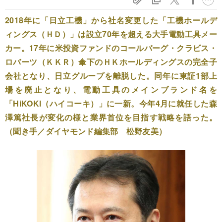
2018年に「日立工機」から社名変更した「工機ホールデ
ィングス（ＨＤ）」は設立70年を超える大手電動工具メー
カー。17年に米投資ファンドのコールバーグ・クラビス・
ロバーツ（ＫＫＲ）傘下のＨＫホールディングスの完全子
会社となり、日立グループを離脱した。同年に東証1部上
場を廃止となり、電動工具のメインブランド名を
「HiKOKI（ハイコーキ）」に一新。今年4月に就任した森
澤篤社長が変化の様と業界首位を目指す戦略を語った。
（聞き手／ダイヤモンド編集部 松野友美）