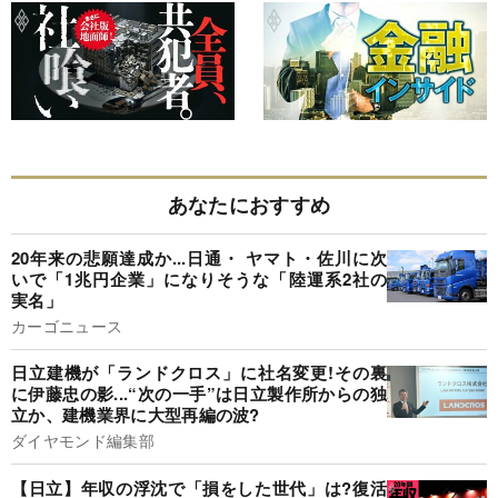
あなたにおすすめ
20年来の悲願達成か...日通・ ヤマト・佐川に次
いで「1兆円企業」になりそうな「陸運系2社の
実名」
カーゴニュース
日立建機が「ランドクロス」に社名変更!その裏
に伊藤忠の影...“次の一手”は日立製作所からの独
立か、建機業界に大型再編の波?
ダイヤモンド編集部
【日立】年収の浮沈で「損をした世代」は?復活