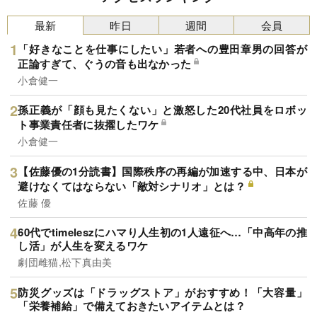
最新
昨日
週間
会員
「好きなことを仕事にしたい」若者への豊田章男の回答が
正論すぎて、ぐうの音も出なかった
小倉健一
孫正義が「顔も見たくない」と激怒した20代社員をロボッ
ト事業責任者に抜擢したワケ
小倉健一
【佐藤優の1分読書】国際秩序の再編が加速する中、日本が
避けなくてはならない「敵対シナリオ」とは？
佐藤 優
60代でtimeleszにハマり人生初の1人遠征へ…「中高年の推
し活」が人生を変えるワケ
劇団雌猫,松下真由美
防災グッズは「ドラッグストア」がおすすめ！「大容量」
「栄養補給」で備えておきたいアイテムとは？