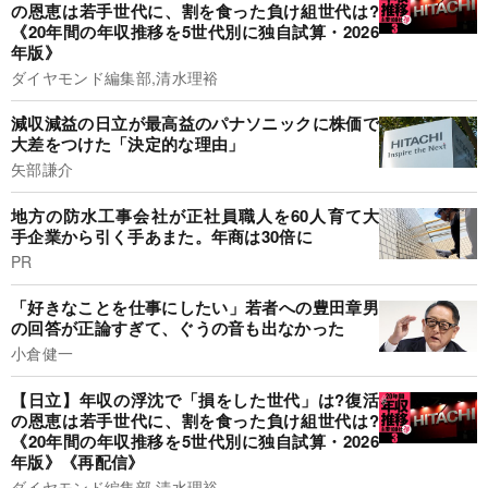
の恩恵は若手世代に、割を食った負け組世代は?
《20年間の年収推移を5世代別に独自試算・2026
年版》
ダイヤモンド編集部,清水理裕
減収減益の日立が最高益のパナソニックに株価で
大差をつけた「決定的な理由」
矢部謙介
地方の防水工事会社が正社員職人を60人育て大
手企業から引く手あまた。年商は30倍に
PR
「好きなことを仕事にしたい」若者への豊田章男
の回答が正論すぎて、ぐうの音も出なかった
小倉健一
【日立】年収の浮沈で「損をした世代」は?復活
の恩恵は若手世代に、割を食った負け組世代は?
《20年間の年収推移を5世代別に独自試算・2026
年版》《再配信》
ダイヤモンド編集部,清水理裕