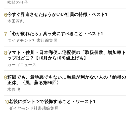
松崎のり子
今すぐ昇進させたほうがいい社員の特徴・ベスト1
本田淳也
「心が疲れたら」真っ先にすべきこと・ベスト1
ダイヤモンド社書籍編集局
ヤマト・佐川・日本郵便…宅配便の「取扱個数」増加率ト
ップはどこ？【10月から10％値上げも】
カーゴニュース
頑固でも、意地悪でもない…融通が利かない人の「納得の
正体」〈風、薫る第95回〉
木俣 冬
老後にダントツで後悔すること・ワースト1
ダイヤモンド社書籍編集局