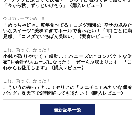
「今から秋、ずっといけそう」《購入レビュー》
今日のリーマンめし!!
「めっちゃ好き。毎年食べてる」コメダ珈琲の“幸せの塊みた
いなスイーツ”美味すぎてホールで食べたい！「1口ごとに満
足感」「コメダでいちばん美味い」《実食レビュー》
これ、買ってよかった！
小銭が取りやすくて感動…！ハニーズの“コンパクトな財
布”お会計がスムーズになった！「ぜーんぶ収まります」「こ
れからも愛用します」《購入レビュー》
これ、買ってよかった！
こういうの待ってた…！セリアの「ミニチュアみたいな保冷
バッグ」炎天下で2時間経っても冷たい！《購入レビュー》
最新記事一覧