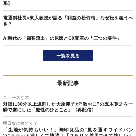
系】
電通副社長×東大教授が語る「利益の松竹梅」なぜ松を狙うべ
き？
AI時代の「顧客流出」の原因とCX変革の「三つの要件」
一覧を見る
最新記事
ニュースな本
対談に30分以上遅刻した大原麗子が“激おこ”の五木寛之を一
瞬で虜にした「魔性のひとこと」〈再配信〉
明日なに着てく？
「生地が気持ちいい！」無印良品の“風を通すワイドパン
ツ”サラッと涼しくて快適！「さらりと着用できて嬉しい」