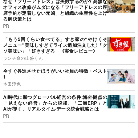
なぜ「フリーアドレス」は失敗するのか? 高額な
オフィス改修がムダになる「フリーアドレスの座
席予約が定着しない元凶」と組織の生産性を上げ
る解決策とは
PR
「もう5回くらい食べてる」すき家の“やけくそ
メニュー”美味しすぎてライス追加注文した!「ク
ソ美味い」「好きすぎる」《実食レビュー》
ランチ命の山盛くん
今すぐ昇進させたほうがいい社員の特徴・ベスト
1
本田淳也
AI時代に勝つグローバル経営の条件:海外拠点の
「見えない経営」からの脱却。「二層ERP」と
AIが導く、リアルタイム·データ統合戦略とは
PR