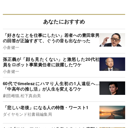
あなたにおすすめ
「好きなことを仕事にしたい」若者への豊田章男
の回答が正論すぎて、ぐうの音も出なかった
小倉健一
孫正義が「顔も見たくない」と激怒した20代社
員をロボット事業責任者に抜擢したワケ
小倉健一
60代でtimeleszにハマり人生初の1人遠征へ...
「中高年の推し活」が人生を変えるワケ
劇団雌猫,松下真由美
「悲しい老後」になる人の特徴・ワースト1
ダイヤモンド社書籍編集局