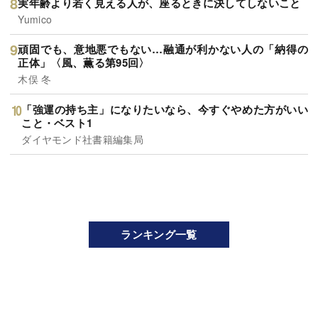
実年齢より若く見える人が、座るときに決してしないこと
Yumico
頑固でも、意地悪でもない…融通が利かない人の「納得の
正体」〈風、薫る第95回〉
木俣 冬
「強運の持ち主」になりたいなら、今すぐやめた方がいい
こと・ベスト1
ダイヤモンド社書籍編集局
ランキング一覧