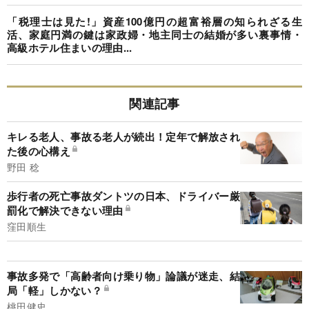
「税理士は見た!」資産100億円の超富裕層の知られざる生
活、家庭円満の鍵は家政婦・地主同士の結婚が多い裏事情・
高級ホテル住まいの理由...
関連記事
キレる老人、事故る老人が続出！定年で解放され
た後の心構え
野田 稔
歩行者の死亡事故ダントツの日本、ドライバー厳
罰化で解決できない理由
窪田順生
事故多発で「高齢者向け乗り物」論議が迷走、結
局「軽」しかない？
桃田健史