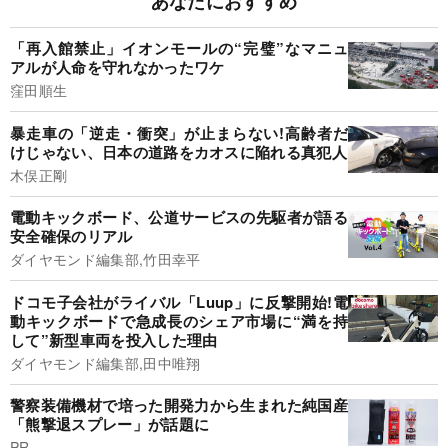
あなたにおすすめ
「再入館禁止」イオンモールの“完璧”なマニュ
アルが人命を守れなかったワケ
窪田順生
暴走車の「逆走・衝突」が止まらない!高齢者だ
けじゃない、日本の道路をカオスに陥れる真犯人
木俣正剛
電動キックボード、公道サービスの先駆者が語る
安全確保のリアル
ダイヤモンド編集部,竹田幸平
ドコモ子会社がライバル「Luup」に反撃開始!電
動キックボードで急成長のシェア市場に“満を持
して”新型車両を投入した理由
ダイヤモンド編集部,田中唯翔
警察装備機材で培った開発力から生まれた純国産
「熊撃退スプレー」が話題に
PR