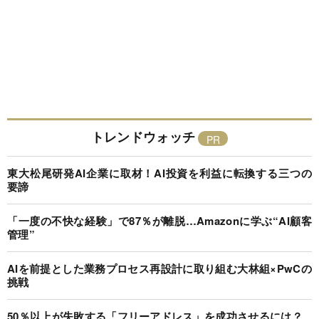
トレンドウォッチ
東大松尾研発AI企業に取材！AI投資を利益に転換する三つの
要諦
「一度の不快な経験」で87％が離脱…Amazonに学ぶ“AI顧客
管理”
AIを前提とした業務プロセス再設計に取り組む大林組×PwCの
挑戦
50％以上が失敗する「フリーアドレス」を成功させるには？