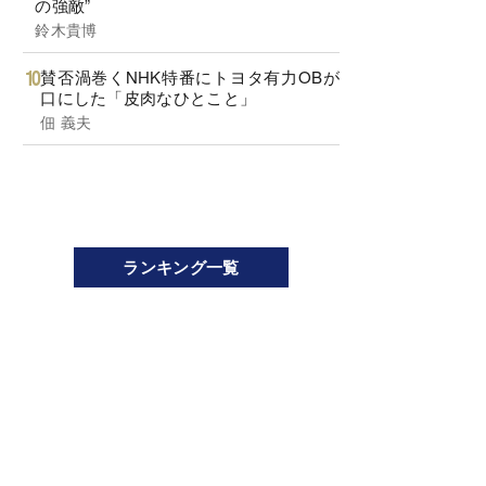
の強敵”
鈴木貴博
賛否渦巻くNHK特番にトヨタ有力OBが
口にした「皮肉なひとこと」
佃 義夫
ランキング一覧