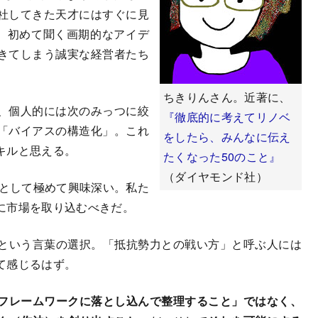
社してきた天才にはすぐに見
て、初めて聞く画期的なアイデ
きてしまう誠実な経営者たち
ちきりんさん。近著に、
、個人的には次のみっつに絞
『徹底的に考えてリノベ
「バイアスの構造化」。これ
をしたら、みんなに伝え
キルと思える。
たくなった50のこと』
（ダイヤモンド社）
みとして極めて興味深い。私た
に市場を取り込むべきだ。
という言葉の選択。「抵抗勢力との戦い方」と呼ぶ人には
て感じるはず。
フレームワークに落とし込んで整理すること」ではなく、