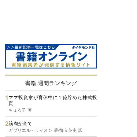
書籍 週間ランキング
ママ投資家が育休中に１億貯めた株式投
資
ちょる子 著
筋肉が全て
ガブリエル・ライオン 著/御立英史 訳