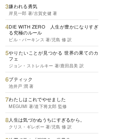
嫌われる勇気
岸見一郎 著/古賀史健 著
DIE WITH ZERO 人生が豊かになりすぎ
る究極のルール
ビル・パーキンス 著/児島 修 訳
やりたいことが見つかる 世界の果てのカ
フェ
ジョン・ストレルキー 著/鹿田昌美 訳
ブティック
池井戸 潤 著
わたしはこれでやせました
MEGUMI 著/道下将太郎 監修
人生は気づかぬうちにすぎるから。
クリス・ギレボー 著/児島 修 訳