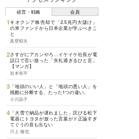
経営・戦略
会員
キオクシア株売却で「2.5兆円大儲け」
の米ファンドから日本企業が学ぶべきこ
と
真壁昭夫
さすがにアカンやろ…イケイケ社長が電
話口で言い放った「失礼過ぎるひと言」
【マンガ】
岩本有平
「地頭のいい人」と「地頭の悪い人」を
残酷に分断する、たった1つの違い。
小川晶子
「大雪で納品が遅れました」詫びる松下
電器にトヨタが放った言葉がド正論すぎ
てぐうの音も出ない
川上 徹也