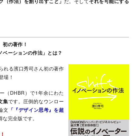
ク（作法）を創り出すこと」
だ。そして
それを可能にする
 初の著作！
ノベーションの作法」とは？
られる濱口秀司さん初の著作
登場！
ー（DHBR）で1年余にわた
文集
です。圧倒的なウンロー
論文
「『デザイン思考』を超
得な完全版です。
！