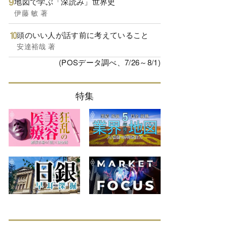
地図で学ぶ「深読み」世界史
伊藤 敏 著
頭のいい人が話す前に考えていること
安達裕哉 著
(POSデータ調べ、7/26～8/1)
特集