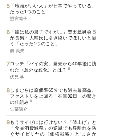
「地頭がいい人」が日常でやっている、
たった1つのこと
照宮遼子
「彼は私の息子ですが…」豊田章男会長
が長男・大輔氏に引き継いでほしいと願
う「たった1つのこと」
佃 義夫
ロッテ「パイの実」発売から40年後に訪
れた〈意外な変化〉とは？
伏見 学
しまむらは原価率65％でも過去最高益、
ファストリを上回る「在庫32日」の驚き
の仕組み
矢部謙介
もうサイゼには行けない？「値上げ」と
「食品消費減税」の逆風でも客離れを防
ぐサイゼリヤの〈価格戦略〉と“まさか