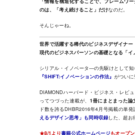
「情報を構造化することで、フレームワー
のは、「考え続けること」だけ
なのだ。
そんじゃーね。
世界で活躍する稀代のビジネスデザイナー
現代のビジネスパーソンの基礎となる「イ
シリアル・イノベータ―の先駆けとして知
『SHIFT:イノベーションの作法』
がついに
DIAMONDハーバード・ビジネス・レビュ
ってつづった連載が、
1冊にまとまった論
ド数を誇るDHBR2016年4月号掲載の単発
えるデザイン思考」も同時収録
した、超お
★8/1より
書籍公式ホームページ
もオープン