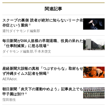
関連記事
スクープの裏側 読者が絶対に知らないリーク依
存症という重病
週刊ダイヤモンド編集部
毎日新聞が200人規模の早期退職、役員の呆れた
「仕事削減策」に怒る現場
ダイヤモンド編集部,千本木啓文
産経新聞大誤報の真相「つぶすからな」取材もせ
ず沖縄タイムス記者を恫喝
AERAdot.
朝日新聞「炎天下の運動やめよう」記事炎上でも
甲子園は別!?
窪田順生