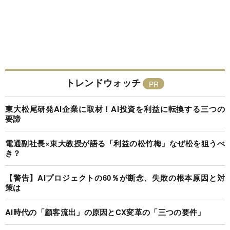
トレンドウォッチ
東大松尾研発AI企業に取材！AI投資を利益に転換する三つの
要諦
電通副社長×東大教授が語る「利益の松竹梅」なぜ松を狙うべ
き？
【警告】AIプロジェクトの60％が断念、失敗の根本原因と対
策は
AI時代の「顧客流出」の原因とCX変革の「三つの要件」