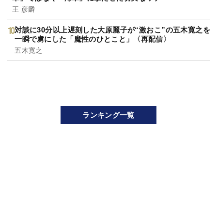
王 彦麟
対談に30分以上遅刻した大原麗子が“激おこ”の五木寛之を
一瞬で虜にした「魔性のひとこと」〈再配信〉
五木寛之
ランキング一覧