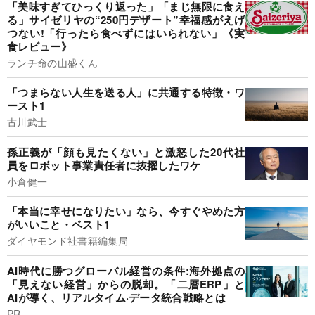
「美味すぎてひっくり返った」「まじ無限に食え
る」サイゼリヤの“250円デザート”幸福感がえげ
つない!「行ったら食べずにはいられない」《実
食レビュー》
ランチ命の山盛くん
「つまらない人生を送る人」に共通する特徴・ワ
ースト1
古川武士
孫正義が「顔も見たくない」と激怒した20代社
員をロボット事業責任者に抜擢したワケ
小倉健一
「本当に幸せになりたい」なら、今すぐやめた方
がいいこと・ベスト1
ダイヤモンド社書籍編集局
AI時代に勝つグローバル経営の条件:海外拠点の
「見えない経営」からの脱却。「二層ERP」と
AIが導く、リアルタイム·データ統合戦略とは
PR