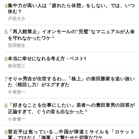
集中力が高い人は「疲れたら休憩」をしない。では、いつ
休む？
戸田大介
「再入館禁止」イオンモールの“完璧”なマニュアルが人命
を守れなかったワケ
窪田順生
本当に幸せになれる考え方・ベスト1
柴田賢三
そりゃ秀吉が出世するわ…「格上」の柴田勝家を追い抜い
た〈根回し力〉がエグすぎた
今泉慎一
「好きなことを仕事にしたい」若者への豊田章男の回答が
正論すぎて、ぐうの音も出なかった
小倉健一
習近平は焦っている…中国が弾道ミサイルを「ロケット
軍」ではなく「海軍」に撃たせた切実なワケ