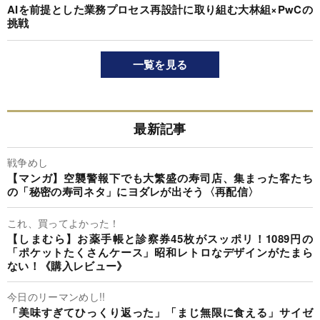
AIを前提とした業務プロセス再設計に取り組む大林組×PwCの
挑戦
一覧を見る
最新記事
戦争めし
【マンガ】空襲警報下でも大繁盛の寿司店、集まった客たち
の「秘密の寿司ネタ」にヨダレが出そう〈再配信〉
これ、買ってよかった！
【しまむら】お薬手帳と診察券45枚がスッポリ！1089円の
「ポケットたくさんケース」昭和レトロなデザインがたまら
ない！《購入レビュー》
今日のリーマンめし!!
「美味すぎてひっくり返った」「まじ無限に食える」サイゼ