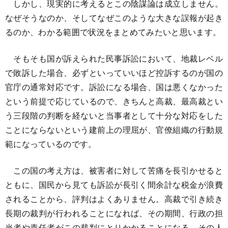
しかし、現実的に考えるとこの陰謀論は成立しません。
なぜそうなのか、そしてなぜこのような大きな誤報が起き
るのか、わかる範囲で状況をまとめてみたいと思います。
そもそも国が訴えられた民事訴訟において、地裁レベル
で敗訴した場合、必ずといっていいほど控訴するのが国の
官庁の通常対応です。訴訟になる場合、国は悪くなかった
という前提で応じているので、きちんと高裁、最高裁とい
う三段階の判断を経ないと当事者として十分な対応をした
ことにならないという建前上の理屈が、官僚組織の行動規
範になっているのです。
この国の考え方は、被害者に対して苦痛を長引かせると
ともに、国民から見ても訴訟が長引く間余計な税金が浪費
されることから、評判はよくありません。高裁で引き続き
長期の裁判が行われることになれば、その期間、行政の担
当者や責任者がこの裁判にとりかかることになる。その人