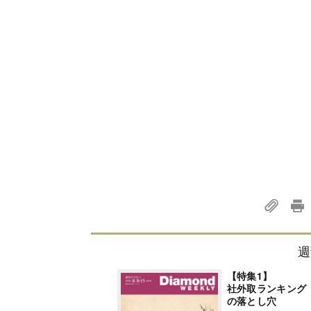
週
【特集1】
社外取ランキング
の落とし穴