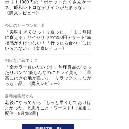
ポリ！1089円の「ポケットたくさんケー
ス」昭和レトロなデザインがたまらない！
《購入レビュー》
今日のリーマンめし!!
「美味すぎてひっくり返った」「まじ無限
に食える」サイゼリヤの“250円デザート”幸
福感がえげつない！「行ったら食べずには
いられない」《実食レビュー》
明日なに着てく？
「全カラー買いたいです」無印良品の“ゆっ
たりパンツ”楽ちんなのにキレイ見え！「最
高にはき心地が良い」「リラックスしなが
らも上品」《購入レビュー》
書籍編集局から
老後になってから「もっと早くしておけば
よかった」と思うこと・ワースト1［見逃し
配信・8月第2週］
最新記事一覧