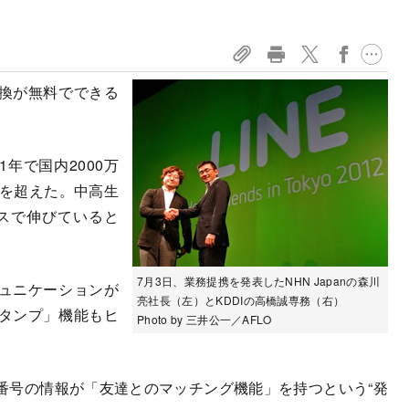
換が無料でできる
年で国内2000万
人を超えた。中高生
ースで伸びていると
7月3日、業務提携を発表したNHN Japanの森川
ュニケーションが
亮社長（左）とKDDIの高橋誠専務（右）
タンプ」機能もヒ
Photo by 三井公一／AFLO
号の情報が「友達とのマッチング機能」を持つという“発