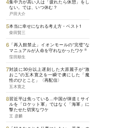
集中力が高い人は「疲れたら休憩」をし
ない。では、いつ休む？
戸田大介
本当に幸せになれる考え方・ベスト1
柴田賢三
「再入館禁止」イオンモールの“完璧”な
マニュアルが人命を守れなかったワケ
窪田順生
対談に30分以上遅刻した大原麗子が“激
おこ”の五木寛之を一瞬で虜にした「魔
性のひとこと」〈再配信〉
五木寛之
習近平は焦っている…中国が弾道ミサイ
ルを「ロケット軍」ではなく「海軍」に
撃たせた切実なワケ
王 彦麟