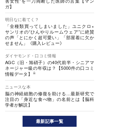
害女性”を一刀両断した医師の言葉【マン
ガ】
明日なに着てく？
「全種類買ってしまいました」ユニクロ×
サンリオの“ひんやりルームウェア”に絶賛
の声「とにかく超可愛い」「部屋着に欠か
せません」《購入レビュー》
ダイヤモンド・口コミ情報
AGC（旧・旭硝子）の40代前半・シニアマ
ネージャー級の年収は？【5000件の口コミ
情報データ】
ニュースな本
脳の神経細胞の修復を助ける…最新研究で
注目の「身近な食べ物」の名前とは【脳科
学者が解説】
最新記事一覧