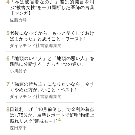
「私は被害者なのよ」差別的発言を叫
ぶ“被害女性”を一刀両断した医師の言葉
【マンガ】
佐藤秀峰
老後になってから「もっと早くしておけ
ばよかった」と思うこと・ワースト1
ダイヤモンド社書籍編集局
「地頭のいい人」と「地頭の悪い人」を
残酷に分断する、たった1つの違い。
小川晶子
「強運の持ち主」になりたいなら、今す
ぐやめた方がいいこと・ベスト1
ダイヤモンド社書籍編集局
日銀利上げ「10月前倒し」で金利終着点
は1.75％か、展望レポートで鮮明“物価上
振れリスク”警戒モ－ド
森田京平