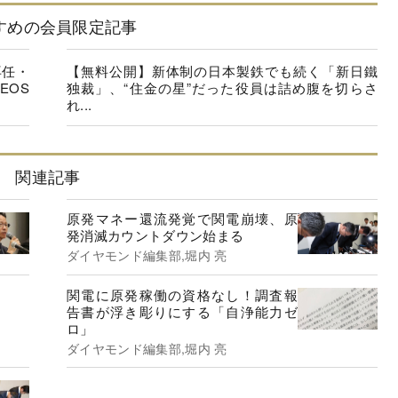
すめの会員限定記事
再任・
【無料公開】新体制の日本製鉄でも続く「新日鐵
EOS
独裁」、“住金の星”だった役員は詰め腹を切らさ
れ...
関連記事
原発マネー還流発覚で関電崩壊、原
発消滅カウントダウン始まる
ダイヤモンド編集部,堀内 亮
関電に原発稼働の資格なし！調査報
告書が浮き彫りにする「自浄能力ゼ
ロ」
ダイヤモンド編集部,堀内 亮