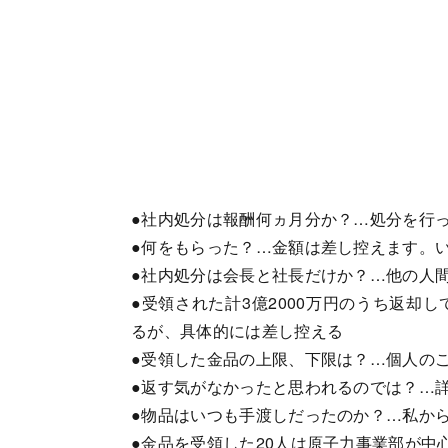
●社内処分は報酬何ヵ月分か？…処分を行
●何をもらった？…金額は差し控えます。
●社内処分は会長と社長だけか？…他の人
●受領された計3億2000万円のうち返却
るが、具体的には差し控える
●受領した金品の上限、下限は？…個人の
●返す気がなかったと思われるのでは？…
●物品はいつも手渡しだったのか？…私か
●金品を受領した20人は原子力事業部が