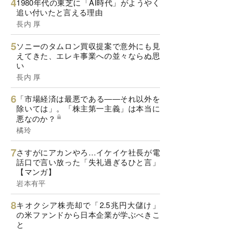
1980年代の東芝に「AI時代」がようやく
追い付いたと言える理由
長内 厚
ソニーのタムロン買収提案で意外にも見
えてきた、エレキ事業への並々ならぬ思
い
長内 厚
「市場経済は最悪である――それ以外を
除いては」。「株主第一主義」は本当に
悪なのか？
橘玲
さすがにアカンやろ…イケイケ社長が電
話口で言い放った「失礼過ぎるひと言」
【マンガ】
岩本有平
キオクシア株売却で「2.5兆円大儲け」
の米ファンドから日本企業が学ぶべきこ
と