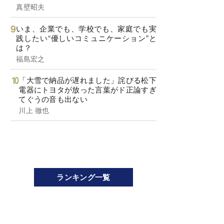
真壁昭夫
いま、企業でも、学校でも、家庭でも実
践したい“優しいコミュニケーション”と
は？
福島宏之
「大雪で納品が遅れました」詫びる松下
電器にトヨタが放った言葉がド正論すぎ
てぐうの音も出ない
川上 徹也
ランキング一覧