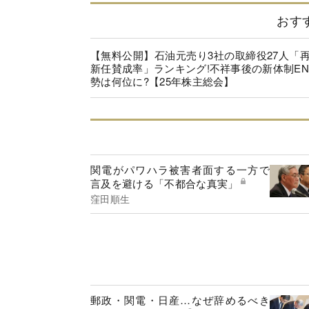
おす
【無料公開】石油元売り3社の取締役27人「
新任賛成率」ランキング!不祥事後の新体制EN
勢は何位に?【25年株主総会】
関電がパワハラ被害者面する一方で
言及を避ける「不都合な真実」
窪田順生
郵政・関電・日産…なぜ辞めるべき