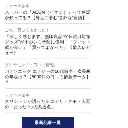
ニュースな本
スーパーの「AEON（イオン）」って何語
か知ってる？【身近に潜む“意外な”言語】
これ、買ってよかった！
「涼しく感じます」無印良品の“日焼け対策
グッズ”が手のシミ予防に便利！「フィット
感が良い」「買ってよかった」《購入レビ
ュー》
ダイヤモンド・口コミ情報
パナソニック エナジーの50代前半・次長級
の年収は？【5000件の口コミ情報データ】
ニュースな本
クリントンが語ったシロアリ・クモ・人間
の「たった1つの共通点」
最新記事一覧