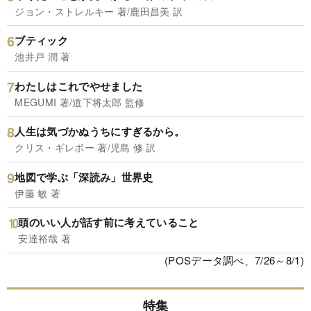
ジョン・ストレルキー 著/鹿田昌美 訳
ブティック
池井戸 潤 著
わたしはこれでやせました
MEGUMI 著/道下将太郎 監修
人生は気づかぬうちにすぎるから。
クリス・ギレボー 著/児島 修 訳
地図で学ぶ「深読み」世界史
伊藤 敏 著
頭のいい人が話す前に考えていること
安達裕哉 著
(POSデータ調べ、7/26～8/1)
特集