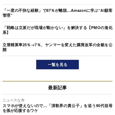
「一度の不快な経験」で87％が離脱…Amazonに学ぶ“AI顧客
管理”
「戦略は立派だが現場が動かない」を解決する【PMOの進化
系】
立替精算率25％→7％、ヤンマーを変えた購買改革の全貌を公
開
一覧を見る
最新記事
ニュースな本
スマホが使えないので…「演歌界の貴公子」を追う90代祖母
を孫が応援するワケ