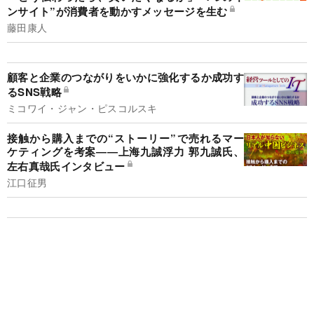
ンサイト”が消費者を動かすメッセージを生む
藤田康人
顧客と企業のつながりをいかに強化するか成功す
るSNS戦略
ミコワイ・ジャン・ピスコルスキ
接触から購入までの“ストーリー”で売れるマー
ケティングを考案――上海九誠浮力 郭九誠氏、
左右真哉氏インタビュー
江口征男