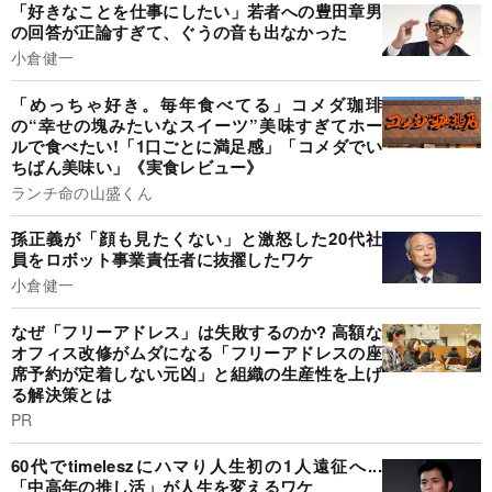
「好きなことを仕事にしたい」若者への豊田章男
の回答が正論すぎて、ぐうの音も出なかった
小倉健一
「めっちゃ好き。毎年食べてる」コメダ珈琲
の“幸せの塊みたいなスイーツ”美味すぎてホー
ルで食べたい!「1口ごとに満足感」「コメダでい
ちばん美味い」《実食レビュー》
ランチ命の山盛くん
孫正義が「顔も見たくない」と激怒した20代社
員をロボット事業責任者に抜擢したワケ
小倉健一
なぜ「フリーアドレス」は失敗するのか? 高額な
オフィス改修がムダになる「フリーアドレスの座
席予約が定着しない元凶」と組織の生産性を上げ
る解決策とは
PR
60代でtimeleszにハマり人生初の1人遠征へ...
「中高年の推し活」が人生を変えるワケ