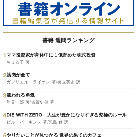
書籍 週間ランキング
ママ投資家が育休中に１億貯めた株式投資
ちょる子 著
筋肉が全て
ガブリエル・ライオン 著/御立英史 訳
嫌われる勇気
岸見一郎 著/古賀史健 著
DIE WITH ZERO 人生が豊かになりすぎる究極のルール
ビル・パーキンス 著/児島 修 訳
やりたいことが見つかる 世界の果てのカフェ