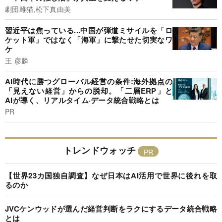
劇団雌猫,松下真由美
習近平は焦っている...中国が弾道ミサイルを「ロ
ケット軍」ではなく「海軍」に撃たせた切実なワ
ケ
王 彦麟
AI時代に勝つグローバル経営の条件:海外拠点の
「見えない経営」からの脱却。「二層ERP」と
AIが導く、リアルタイム·データ統合戦略とは
PR
トレンドウォッチ
【世界23カ国独自調査】なぜ日本はAI活用で世界に後れを取
るのか
JVCケンウッドが選んだ経営判断をラクにするデータ統合戦略
とは