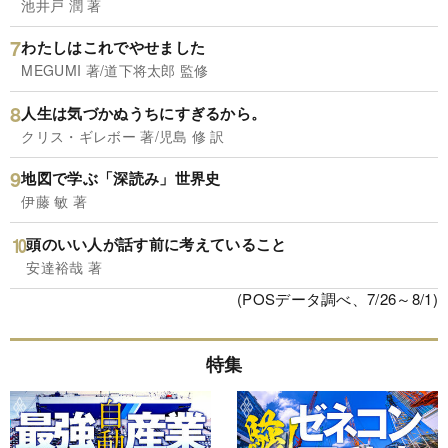
池井戸 潤 著
わたしはこれでやせました
MEGUMI 著/道下将太郎 監修
人生は気づかぬうちにすぎるから。
クリス・ギレボー 著/児島 修 訳
地図で学ぶ「深読み」世界史
伊藤 敏 著
頭のいい人が話す前に考えていること
安達裕哉 著
(POSデータ調べ、7/26～8/1)
特集