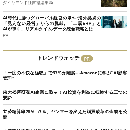
ダイヤモンド社書籍編集局
AI時代に勝つグローバル経営の条件:海外拠点の
「見えない経営」からの脱却。「二層ERP」と
AIが導く、リアルタイム·データ統合戦略とは
PR
トレンドウォッチ
「一度の不快な経験」で87％が離脱…Amazonに学ぶ“AI顧客
管理”
東大松尾研発AI企業に取材！AI投資を利益に転換する三つの
要諦
立替精算率25％→7％、ヤンマーを変えた購買改革の全貌を公
開