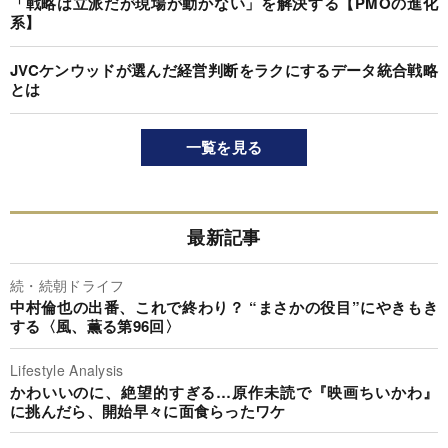
「戦略は立派だが現場が動かない」を解決する【PMOの進化
系】
JVCケンウッドが選んだ経営判断をラクにするデータ統合戦略
とは
一覧を見る
最新記事
続・続朝ドライフ
中村倫也の出番、これで終わり？ “まさかの役目”にやきもき
する〈風、薫る第96回〉
Lifestyle Analysis
かわいいのに、絶望的すぎる…原作未読で『映画ちいかわ』
に挑んだら、開始早々に面食らったワケ