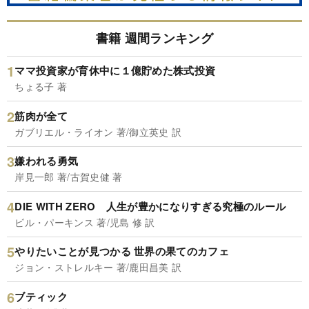
書籍 週間ランキング
ママ投資家が育休中に１億貯めた株式投資
ちょる子 著
筋肉が全て
ガブリエル・ライオン 著/御立英史 訳
嫌われる勇気
岸見一郎 著/古賀史健 著
DIE WITH ZERO 人生が豊かになりすぎる究極のルール
ビル・パーキンス 著/児島 修 訳
やりたいことが見つかる 世界の果てのカフェ
ジョン・ストレルキー 著/鹿田昌美 訳
ブティック