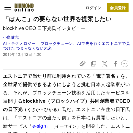
ログイン
「はんこ」の要らない世界を提案したい
blockhive CEO 日下光氏インタビュー
小島健志
AI・テクノロジー
ブロックチェーン、AIで先を行くエストニアで見
つけた つまらなくない未来
2019年12月12日 4:20
エストニアで当たり前に利用されている「電子署名」を、
全世界で提供できるようにしよう
と挑む日本人起業家がい
る。それが、ブロックチェーン技術を活用したサービスを
展開する
blockhive（ブロックハイブ）共同創業者でCEO
の日下光
氏だ。エストニア在住の日下氏
（くさか・ひかる）
は、「エストニアの当たり前」を日本にも展開したいと、
新サービス「
e-sign
」
を開発した。エストニ
（イーサイン）