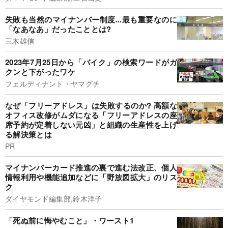
失敗も当然のマイナンバー制度...最も重要なのに
「なあなあ」だったこととは?
三木雄信
2023年7月25日から「バイク」の検索ワードがガ
クンと下がったワケ
フェルディナント・ヤマグチ
なぜ「フリーアドレス」は失敗するのか? 高額な
オフィス改修がムダになる「フリーアドレスの座
席予約が定着しない元凶」と組織の生産性を上げ
る解決策とは
PR
マイナンバーカード推進の裏で進む法改正、個人
情報利用や機能追加などに「野放図拡大」のリス
ク
ダイヤモンド編集部,鈴木洋子
「死ぬ前に悔やむこと」・ワースト1