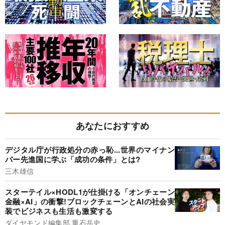
あなたにおすすめ
デジタル庁が行政処分の赤っ恥...世界のマイナン
バー先進国に学ぶ「成功の条件」とは?
三木雄信
スターテイル×HODL1が仕掛ける「オンチェーン
金融×AI」の衝撃!ブロックチェーンとAIの社会実
装でビジネスも生活も激変する
ダイヤモンド編集部,重石岳史