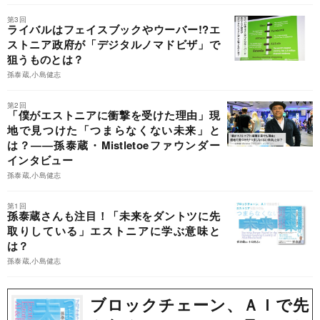
第3回
ライバルはフェイスブックやウーバー!?エ
ストニア政府が「デジタルノマドビザ」で
狙うものとは？
孫泰蔵,小島健志
第2回
「僕がエストニアに衝撃を受けた理由」現
地で見つけた「つまらなくない未来」と
は？――孫泰蔵・Mistletoeファウンダー
インタビュー
孫泰蔵,小島健志
第1回
孫泰蔵さんも注目！「未来をダントツに先
取りしている」エストニアに学ぶ意味と
は？
孫泰蔵,小島健志
ブロックチェーン、ＡＩで先