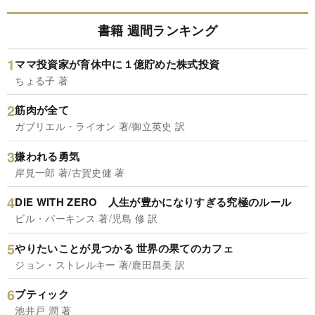
書籍 週間ランキング
ママ投資家が育休中に１億貯めた株式投資
ちょる子 著
筋肉が全て
ガブリエル・ライオン 著/御立英史 訳
嫌われる勇気
岸見一郎 著/古賀史健 著
DIE WITH ZERO 人生が豊かになりすぎる究極のルール
ビル・パーキンス 著/児島 修 訳
やりたいことが見つかる 世界の果てのカフェ
ジョン・ストレルキー 著/鹿田昌美 訳
ブティック
池井戸 潤 著