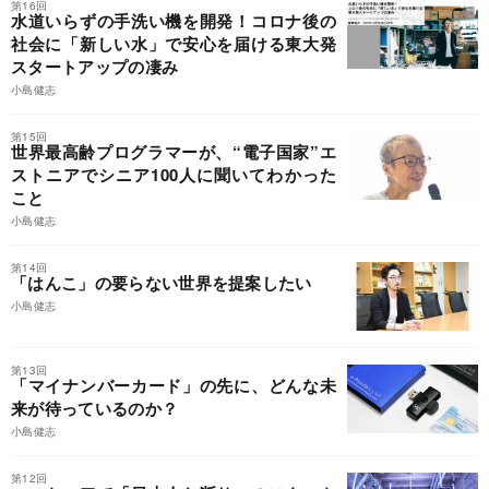
第16回
水道いらずの手洗い機を開発！コロナ後の
社会に「新しい水」で安心を届ける東大発
スタートアップの凄み
小島健志
第15回
世界最高齢プログラマーが、“電子国家”エ
ストニアでシニア100人に聞いてわかった
こと
小島健志
第14回
「はんこ」の要らない世界を提案したい
小島健志
第13回
「マイナンバーカード」の先に、どんな未
来が待っているのか？
小島健志
第12回