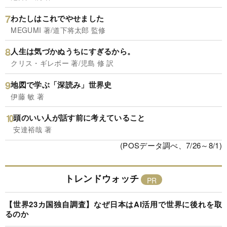
わたしはこれでやせました
MEGUMI 著/道下将太郎 監修
人生は気づかぬうちにすぎるから。
クリス・ギレボー 著/児島 修 訳
地図で学ぶ「深読み」世界史
伊藤 敏 著
頭のいい人が話す前に考えていること
安達裕哉 著
(POSデータ調べ、7/26～8/1)
トレンドウォッチ
【世界23カ国独自調査】なぜ日本はAI活用で世界に後れを取
るのか