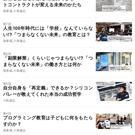
トコントラクトが変える未来のかたち
孫泰蔵,小島健志
第7回
人生100年時代には「学校」なんていらな
い!?「つまらなくない未来」の教育とは？
孫泰蔵,小島健志
第6回
「副業解禁」くらいじゃつまらない!?「つ
まらなくない未来」の働き方とは何か
孫泰蔵,小島健志
第5回
自分自身を「再定義」できるか？シリコン
バレーが教えてくれた本当の成功哲学
小島健志
第4回
プログラミング教育は子どもに何をもたら
すのか？
孫泰蔵,小島健志