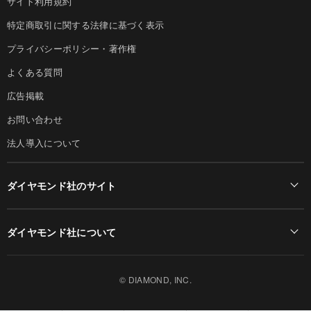
サイト利用規約
特定商取引に関する法律に基づく表示
プライバシーポリシー・著作権
よくある質問
広告掲載
お問い合わせ
法人導入について
ダイヤモンド社のサイト
Diamond Online(English)
ダイヤモンド社について
週刊ダイヤモンド
ダイヤモンド社TOP
DIAMONDハーバード・ビジネス・レビュー
© DIAMOND, INC.
会社概要
ダイヤモンドZAi（デジタル版）