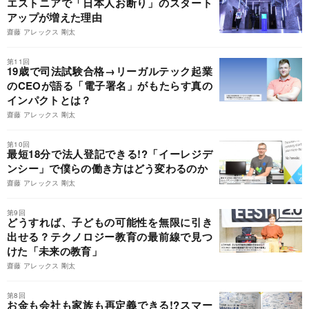
エストニアで「日本人お断り」のスタート
アップが増えた理由
齋藤 アレックス 剛太
第11回
19歳で司法試験合格→リーガルテック起業
のCEOが語る「電子署名」がもたらす真の
インパクトとは？
齋藤 アレックス 剛太
第10回
最短18分で法人登記できる!?「イーレジデ
ンシー」で僕らの働き方はどう変わるのか
齋藤 アレックス 剛太
第9回
どうすれば、子どもの可能性を無限に引き
出せる？テクノロジー教育の最前線で見つ
けた「未来の教育」
齋藤 アレックス 剛太
第8回
お金も会社も家族も再定義できる!?スマー