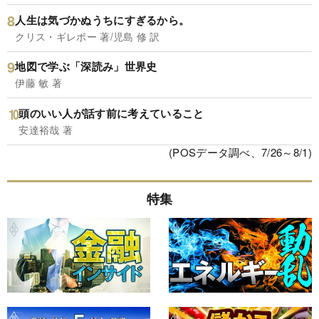
人生は気づかぬうちにすぎるから。
クリス・ギレボー 著/児島 修 訳
地図で学ぶ「深読み」世界史
伊藤 敏 著
頭のいい人が話す前に考えていること
安達裕哉 著
(POSデータ調べ、7/26～8/1)
特集