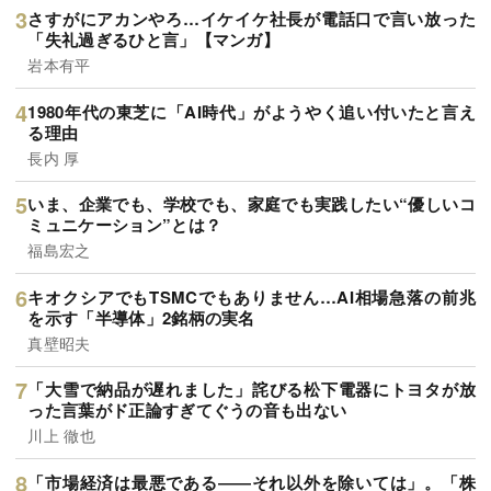
さすがにアカンやろ…イケイケ社長が電話口で言い放った
「失礼過ぎるひと言」【マンガ】
岩本有平
1980年代の東芝に「AI時代」がようやく追い付いたと言え
る理由
長内 厚
いま、企業でも、学校でも、家庭でも実践したい“優しいコ
ミュニケーション”とは？
福島宏之
キオクシアでもTSMCでもありません…AI相場急落の前兆
を示す「半導体」2銘柄の実名
真壁昭夫
「大雪で納品が遅れました」詫びる松下電器にトヨタが放
った言葉がド正論すぎてぐうの音も出ない
川上 徹也
「市場経済は最悪である――それ以外を除いては」。「株