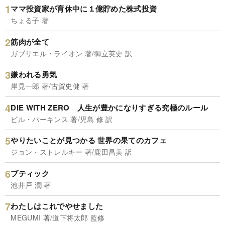
ママ投資家が育休中に１億貯めた株式投資
ちょる子 著
筋肉が全て
ガブリエル・ライオン 著/御立英史 訳
嫌われる勇気
岸見一郎 著/古賀史健 著
DIE WITH ZERO 人生が豊かになりすぎる究極のルール
ビル・パーキンス 著/児島 修 訳
やりたいことが見つかる 世界の果てのカフェ
ジョン・ストレルキー 著/鹿田昌美 訳
ブティック
池井戸 潤 著
わたしはこれでやせました
MEGUMI 著/道下将太郎 監修