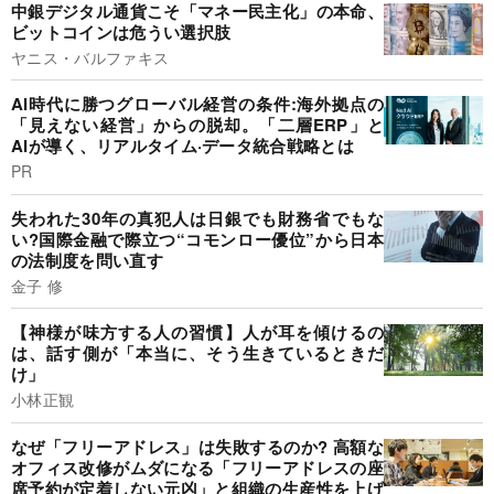
中銀デジタル通貨こそ「マネー民主化」の本命、
ビットコインは危うい選択肢
ヤニス・バルファキス
AI時代に勝つグローバル経営の条件:海外拠点の
「見えない経営」からの脱却。「二層ERP」と
AIが導く、リアルタイム·データ統合戦略とは
PR
失われた30年の真犯人は日銀でも財務省でもな
い?国際金融で際立つ“コモンロー優位”から日本
の法制度を問い直す
金子 修
【神様が味方する人の習慣】人が耳を傾けるの
は、話す側が「本当に、そう生きているときだ
け」
小林正観
なぜ「フリーアドレス」は失敗するのか? 高額な
オフィス改修がムダになる「フリーアドレスの座
席予約が定着しない元凶」と組織の生産性を上げ