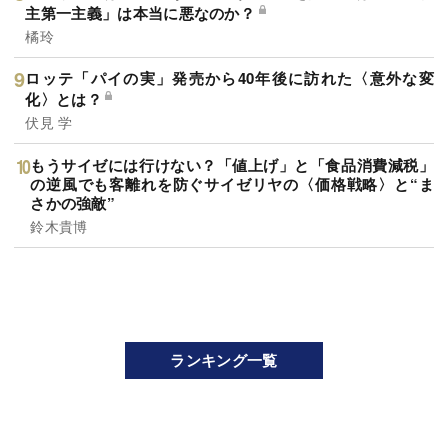
主第一主義」は本当に悪なのか？
橘玲
ロッテ「パイの実」発売から40年後に訪れた〈意外な変
化〉とは？
伏見 学
もうサイゼには行けない？「値上げ」と「食品消費減税」
の逆風でも客離れを防ぐサイゼリヤの〈価格戦略〉と“ま
さかの強敵”
鈴木貴博
ランキング一覧