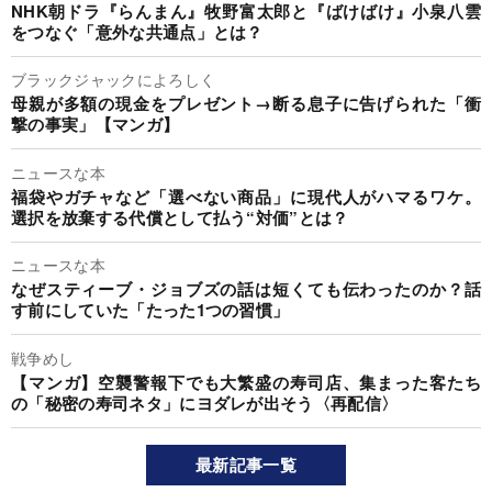
NHK朝ドラ『らんまん』牧野富太郎と『ばけばけ』小泉八雲
をつなぐ「意外な共通点」とは？
ブラックジャックによろしく
母親が多額の現金をプレゼント→断る息子に告げられた「衝
撃の事実」【マンガ】
ニュースな本
福袋やガチャなど「選べない商品」に現代人がハマるワケ。
選択を放棄する代償として払う“対価”とは？
ニュースな本
なぜスティーブ・ジョブズの話は短くても伝わったのか？話
す前にしていた「たった1つの習慣」
戦争めし
【マンガ】空襲警報下でも大繁盛の寿司店、集まった客たち
の「秘密の寿司ネタ」にヨダレが出そう〈再配信〉
最新記事一覧