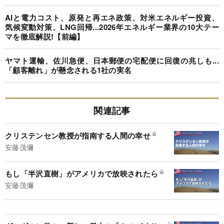
AIと電力コスト、原発と再エネ政策、対米エネルギー投資、
気候変動対策、LNG回帰...2026年エネルギー業界の10大テー
マを徹底解説!【前編】
ヤマト運輸、佐川急便、日本郵便の宅配便に回復の兆しも...
「顧客離れ」が懸念される1社の実名
関連記事
クリステンセン教授が指南する人間の幸せ
安藤茂彌
もし「半沢直樹」がアメリカで放映されたら
安藤茂彌