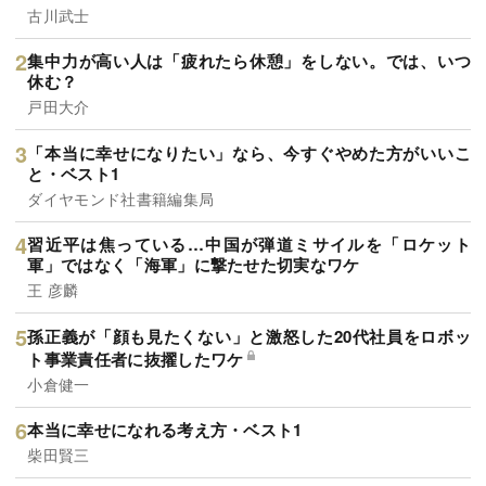
古川武士
集中力が高い人は「疲れたら休憩」をしない。では、いつ
休む？
戸田大介
「本当に幸せになりたい」なら、今すぐやめた方がいいこ
と・ベスト1
ダイヤモンド社書籍編集局
習近平は焦っている…中国が弾道ミサイルを「ロケット
軍」ではなく「海軍」に撃たせた切実なワケ
王 彦麟
孫正義が「顔も見たくない」と激怒した20代社員をロボッ
ト事業責任者に抜擢したワケ
小倉健一
本当に幸せになれる考え方・ベスト1
柴田賢三