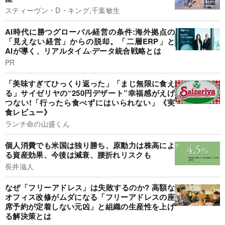
スティーヴン・D・キング,千葉敏生
AI時代に勝つグローバル経営の条件:海外拠点の
「見えない経営」からの脱却。「二層ERP」と
AIが導く、リアルタイム·データ統合戦略とは
PR
「美味すぎてひっくり返った」「まじ無限に食え
る」サイゼリヤの“250円デザート”幸福感がえげ
つない!「行ったら食べずにはいられない」《実
食レビュー》
ランチ命の山盛くん
個人消費でも米国は独り勝ち、原動力は株高によ
る資産効果、今後は減衰、腰折れリスクも
長井滋人
なぜ「フリーアドレス」は失敗するのか? 高額な
オフィス改修がムダになる「フリーアドレスの座
席予約が定着しない元凶」と組織の生産性を上げ
る解決策とは