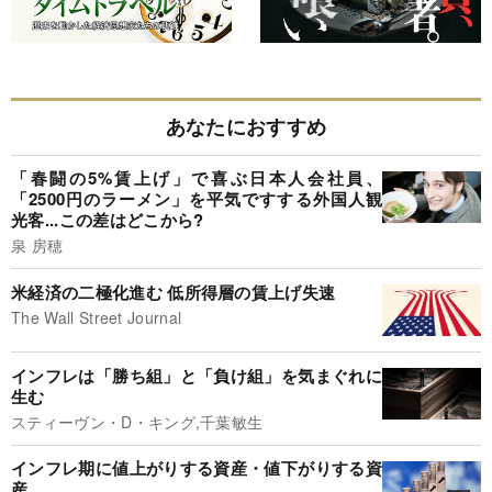
あなたにおすすめ
「春闘の5%賃上げ」で喜ぶ日本人会社員、
「2500円のラーメン」を平気ですする外国人観
光客...この差はどこから?
泉 房穂
米経済の二極化進む 低所得層の賃上げ失速
The Wall Street Journal
インフレは「勝ち組」と「負け組」を気まぐれに
生む
スティーヴン・D・キング,千葉敏生
インフレ期に値上がりする資産・値下がりする資
産