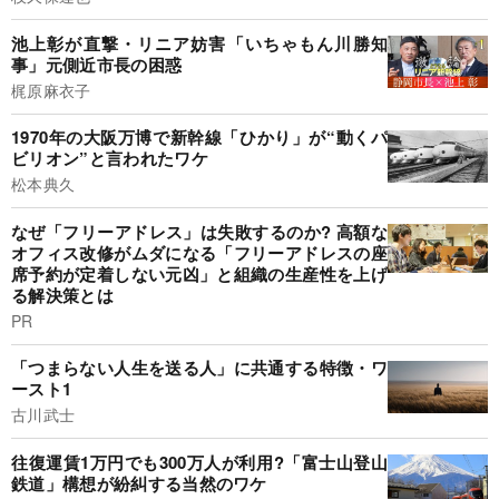
池上彰が直撃・リニア妨害「いちゃもん川勝知
事」元側近市長の困惑
梶原麻衣子
1970年の大阪万博で新幹線「ひかり」が“動くパ
ビリオン”と言われたワケ
松本典久
なぜ「フリーアドレス」は失敗するのか? 高額な
オフィス改修がムダになる「フリーアドレスの座
席予約が定着しない元凶」と組織の生産性を上げ
る解決策とは
PR
「つまらない人生を送る人」に共通する特徴・ワ
ースト1
古川武士
往復運賃1万円でも300万人が利用?「富士山登山
鉄道」構想が紛糾する当然のワケ