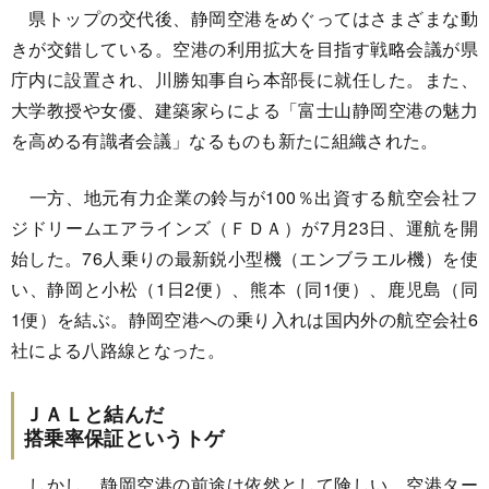
県トップの交代後、静岡空港をめぐってはさまざまな動
きが交錯している。空港の利用拡大を目指す戦略会議が県
庁内に設置され、川勝知事自ら本部長に就任した。また、
大学教授や女優、建築家らによる「富士山静岡空港の魅力
を高める有識者会議」なるものも新たに組織された。
一方、地元有力企業の鈴与が100％出資する航空会社フ
ジドリームエアラインズ（ＦＤＡ）が7月23日、運航を開
始した。76人乗りの最新鋭小型機（エンブラエル機）を使
い、静岡と小松（1日2便）、熊本（同1便）、鹿児島（同
1便）を結ぶ。静岡空港への乗り入れは国内外の航空会社6
社による八路線となった。
ＪＡＬと結んだ
搭乗率保証というトゲ
しかし、静岡空港の前途は依然として険しい。空港ター