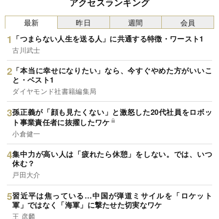
アクセスランキング
最新
昨日
週間
会員
「つまらない人生を送る人」に共通する特徴・ワースト1
古川武士
「本当に幸せになりたい」なら、今すぐやめた方がいいこ
と・ベスト1
ダイヤモンド社書籍編集局
孫正義が「顔も見たくない」と激怒した20代社員をロボッ
ト事業責任者に抜擢したワケ
小倉健一
集中力が高い人は「疲れたら休憩」をしない。では、いつ
休む？
戸田大介
習近平は焦っている…中国が弾道ミサイルを「ロケット
軍」ではなく「海軍」に撃たせた切実なワケ
王 彦麟