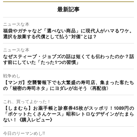
最新記事
ニュースな本
福袋やガチャなど「選べない商品」に現代人がハマるワケ。
選択を放棄する代償として払う“対価”とは？
ニュースな本
なぜスティーブ・ジョブズの話は短くても伝わったのか？話
す前にしていた「たった1つの習慣」
戦争めし
【マンガ】空襲警報下でも大繁盛の寿司店、集まった客たち
の「秘密の寿司ネタ」にヨダレが出そう〈再配信〉
これ、買ってよかった！
【しまむら】お薬手帳と診察券45枚がスッポリ！1089円の
「ポケットたくさんケース」昭和レトロなデザインがたまら
ない！《購入レビュー》
今日のリーマンめし!!