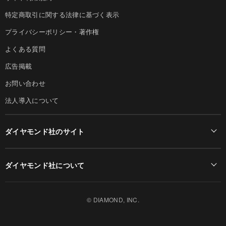
特定商取引に関する法律に基づく表示
プライバシーポリシー・著作権
よくある質問
広告掲載
お問い合わせ
法人導入について
ダイヤモンド社のサイト
Diamond Online(English)
ダイヤモンド社について
週刊ダイヤモンド
ダイヤモンド社TOP
DIAMONDハーバード・ビジネス・レビュー
© DIAMOND, INC.
会社概要
ダイヤモンドZAi（デジタル版）
採用情報
書籍オンライン