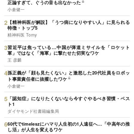
正論すぎて、ぐうの音も出なかった
小倉健一
【精神科医が解説】「うつ病になりやすい人」に見られる
特徴・トップ5
精神科医 Tomy
習近平は焦っている…中国が弾道ミサイルを「ロケット
軍」ではなく「海軍」に撃たせた切実なワケ
王 彦麟
孫正義が「顔も見たくない」と激怒した20代社員をロボッ
ト事業責任者に抜擢したワケ
小倉健一
「認知症」になりたくないなら今すぐやるべき習慣・ベス
ト1
ダイヤモンド社書籍編集局
60代でtimeleszにハマり人生初の1人遠征へ…「中高年の推
し活」が人生を変えるワケ