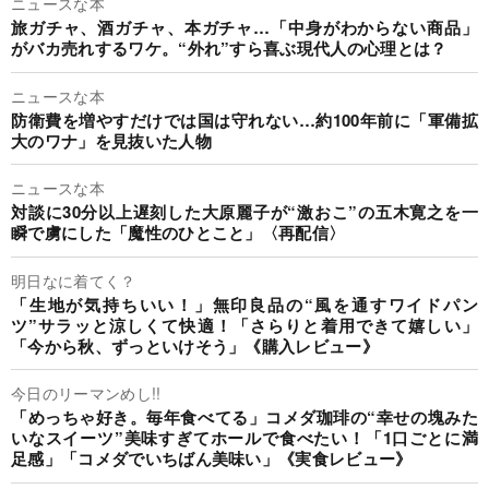
ニュースな本
旅ガチャ、酒ガチャ、本ガチャ…「中身がわからない商品」
がバカ売れするワケ。“外れ”すら喜ぶ現代人の心理とは？
ニュースな本
防衛費を増やすだけでは国は守れない…約100年前に「軍備拡
大のワナ」を見抜いた人物
ニュースな本
対談に30分以上遅刻した大原麗子が“激おこ”の五木寛之を一
瞬で虜にした「魔性のひとこと」〈再配信〉
明日なに着てく？
「生地が気持ちいい！」無印良品の“風を通すワイドパン
ツ”サラッと涼しくて快適！「さらりと着用できて嬉しい」
「今から秋、ずっといけそう」《購入レビュー》
今日のリーマンめし!!
「めっちゃ好き。毎年食べてる」コメダ珈琲の“幸せの塊みた
いなスイーツ”美味すぎてホールで食べたい！「1口ごとに満
足感」「コメダでいちばん美味い」《実食レビュー》