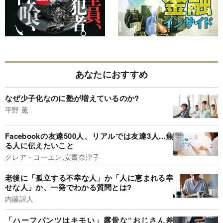
あなたにおすすめ
なぜ少子化なのに塾が増えているのか?
平野 薫
Facebookの友達500人、リアルでは友達3人...焦
る人に伝えたいこと
クレア・コーエン,安齋奈津子
老後に「孤立する不幸な人」か「人に恵まれる幸
せな人」か、一発でわかる質問とは?
内藤誼人
「ハーフパンツはキモい」露骨な“おじさん差