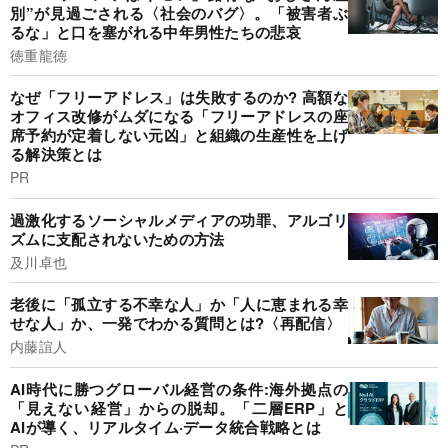
別”が見過ごされる〈社会のバグ〉。「被害者ぶ
るな」と口を塞がれる中年男性たちの悲哀
徳重龍徳
なぜ「フリーアドレス」は失敗するのか? 高額な
オフィス改修がムダになる「フリーアドレスの座
席予約が定着しない元凶」と組織の生産性を上げ
る解決策とは
PR
過激化するソーシャルメディアの功罪、アルゴリ
ズムに支配されないための方法
及川卓也
老後に「孤立する不幸な人」か「人に恵まれる幸
せな人」か、一発でわかる質問とは?〈再配信〉
内藤誼人
AI時代に勝つグローバル経営の条件:海外拠点の
「見えない経営」からの脱却。「二層ERP」と
AIが導く、リアルタイム·データ統合戦略とは