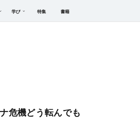
学び
特集
書籍
ロナ危機どう転んでも