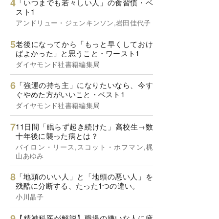
「いつまでも若々しい人」の食習慣・ベ
スト1
アンドリュー・ジェンキンソン,岩田佳代子
老後になってから「もっと早くしておけ
ばよかった」と思うこと・ワースト1
ダイヤモンド社書籍編集局
「強運の持ち主」になりたいなら、今す
ぐやめた方がいいこと・ベスト1
ダイヤモンド社書籍編集局
11日間「眠らず起き続けた」高校生→数
十年後に襲った病とは？
バイロン・リース,スコット・ホフマン,梶
山あゆみ
「地頭のいい人」と「地頭の悪い人」を
残酷に分断する、たった1つの違い。
小川晶子
【精神科医が解説】職場の嫌いな人に疲