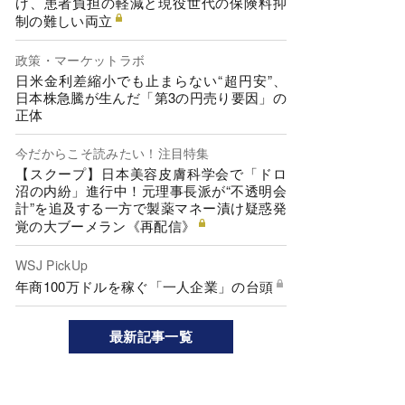
げ、患者負担の軽減と現役世代の保険料抑
制の難しい両立
政策・マーケットラボ
日米金利差縮小でも止まらない“超円安”、
日本株急騰が生んだ「第3の円売り要因」の
正体
今だからこそ読みたい！注目特集
【スクープ】日本美容皮膚科学会で「ドロ
沼の内紛」進行中！元理事長派が“不透明会
計”を追及する一方で製薬マネー漬け疑惑発
覚の大ブーメラン《再配信》
WSJ PickUp
年商100万ドルを稼ぐ「一人企業」の台頭
最新記事一覧