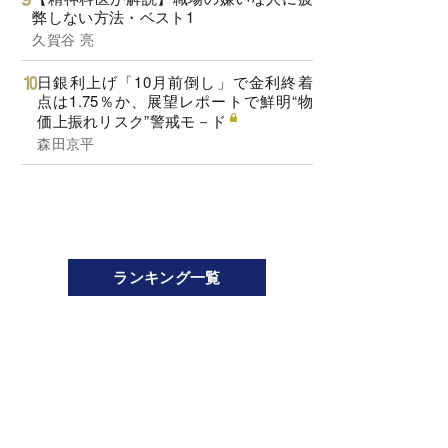
弊しない方法・ベスト1
久賀谷 亮
日銀利上げ「10月前倒し」で金利終着
点は1.75％か、展望レポートで鮮明“物
価上振れリスク”警戒モ－ド
森田京平
ランキング一覧