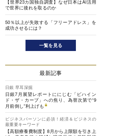
【世界23カ国独自調査】なぜ日本はAI活用
で世界に後れを取るのか
50％以上が失敗する「フリーアドレス」を
成功させるには？
一覧を見る
最新記事
日銀 早耳深掘
日銀7月展望レポートににじむ「ビハイン
ド・ザ・カーブ」への焦り、為替次第で“9
月前倒し”利上げも
ビジネスパーソンに必須！経済＆ビジネスの
最重要キーワード
【高額療養費制度】8月から上限額を引き上