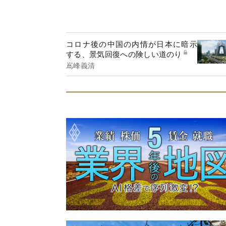
コロナ後の中国の内情が日本に暗示
する、景気回復への険しい道のり
嶌峰義清