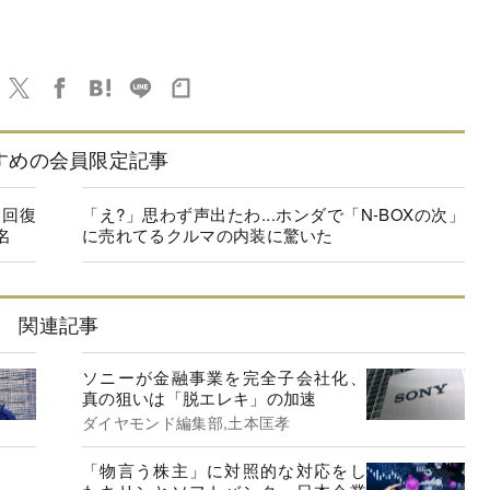
すめの会員限定記事
に回復
「え?」思わず声出たわ...ホンダで「N-BOXの次」
名
に売れてるクルマの内装に驚いた
関連記事
ソニーが金融事業を完全子会社化、
真の狙いは「脱エレキ」の加速
ダイヤモンド編集部,土本匡孝
「物言う株主」に対照的な対応をし