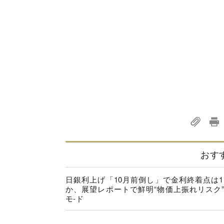
おす
日銀利上げ「10月前倒し」で金利終着点は1.
か、展望レポートで鮮明“物価上振れリスク
モ-ド