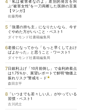
「私は被害者なのよ」差別的発言を叫
ぶ“被害女性”を一刀両断した医師の言葉
【マンガ】
佐藤秀峰
「強運の持ち主」になりたいなら、今す
ぐやめた方がいいこと・ベスト1
ダイヤモンド社書籍編集局
老後になってから「もっと早くしておけ
ばよかった」と思うこと・ワースト1
ダイヤモンド社書籍編集局
日銀利上げ「10月前倒し」で金利終着点
は1.75％か、展望レポートで鮮明“物価上
振れリスク”警戒モ－ド
森田京平
「いつまでも若々しい人」がやっている
習慣・ベスト1
古川武士