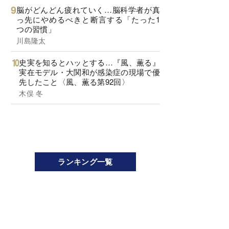
脳がどんどん疲れていく…脳科学者が真
っ先にやめるべきと断言する「たった1
つの習慣」
川島隆太
史実を知るとハッとする…『風、薫る』
実在モデル・大関和が感染症の現場で優
先したこと〈風、薫る第92回〉
木俣 冬
ランキング一覧