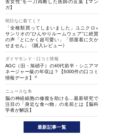
害女性”を一刀両断した医師の言葉【マン
ガ】
明日なに着てく？
「全種類買ってしまいました」ユニクロ×
サンリオの“ひんやりルームウェア”に絶賛
の声「とにかく超可愛い」「部屋着に欠か
せません」《購入レビュー》
ダイヤモンド・口コミ情報
AGC（旧・旭硝子）の40代前半・シニアマ
ネージャー級の年収は？【5000件の口コミ
情報データ】
ニュースな本
脳の神経細胞の修復を助ける…最新研究で
注目の「身近な食べ物」の名前とは【脳科
学者が解説】
最新記事一覧