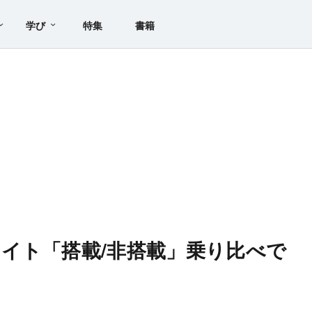
学び
特集
書籍
イト「搭載/非搭載」乗り比べで