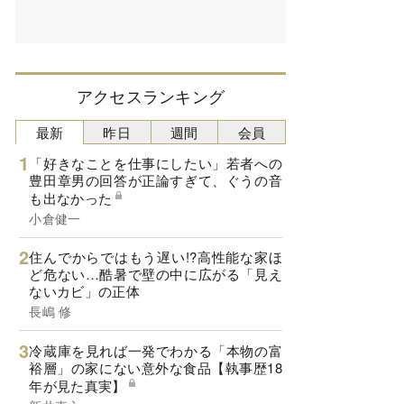
アクセスランキング
最新
昨日
週間
会員
「好きなことを仕事にしたい」若者への
豊田章男の回答が正論すぎて、ぐうの音
も出なかった
小倉健一
住んでからではもう遅い!?高性能な家ほ
ど危ない…酷暑で壁の中に広がる「見え
ないカビ」の正体
長嶋 修
冷蔵庫を見れば一発でわかる「本物の富
裕層」の家にない意外な食品【執事歴18
年が見た真実】