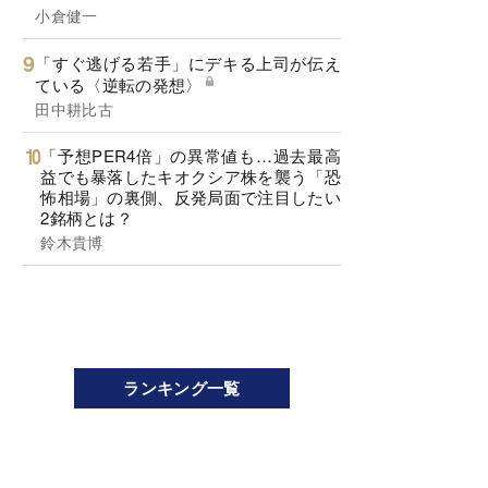
小倉健一
「すぐ逃げる若手」にデキる上司が伝え
ている〈逆転の発想〉
田中耕比古
「予想PER4倍」の異常値も…過去最高
益でも暴落したキオクシア株を襲う「恐
怖相場」の裏側、反発局面で注目したい
2銘柄とは？
鈴木貴博
ランキング一覧