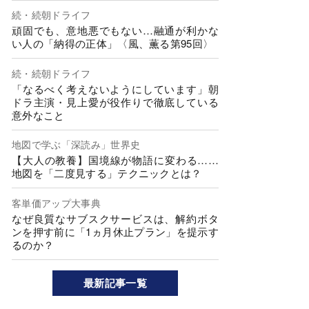
続・続朝ドライフ
頑固でも、意地悪でもない…融通が利かな
い人の「納得の正体」〈風、薫る第95回〉
続・続朝ドライフ
「なるべく考えないようにしています」朝
ドラ主演・見上愛が役作りで徹底している
意外なこと
地図で学ぶ「深読み」世界史
【大人の教養】国境線が物語に変わる……
地図を「二度見する」テクニックとは？
客単価アップ大事典
なぜ良質なサブスクサービスは、解約ボタ
ンを押す前に「1ヵ月休止プラン」を提示す
るのか？
最新記事一覧