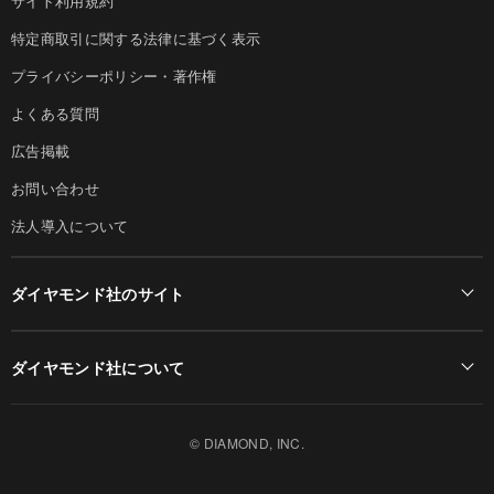
サイト利用規約
特定商取引に関する法律に基づく表示
プライバシーポリシー・著作権
よくある質問
広告掲載
お問い合わせ
法人導入について
ダイヤモンド社のサイト
Diamond Online(English)
ダイヤモンド社について
週刊ダイヤモンド
ダイヤモンド社TOP
DIAMONDハーバード・ビジネス・レビュー
© DIAMOND, INC.
会社概要
ダイヤモンドZAi（デジタル版）