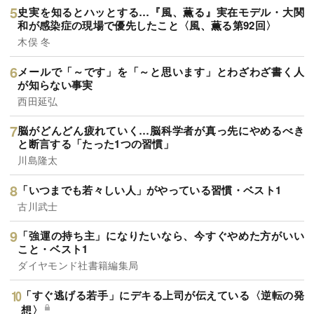
史実を知るとハッとする…『風、薫る』実在モデル・大関
和が感染症の現場で優先したこと〈風、薫る第92回〉
木俣 冬
メールで「～です」を「～と思います」とわざわざ書く人
が知らない事実
西田延弘
脳がどんどん疲れていく…脳科学者が真っ先にやめるべき
と断言する「たった1つの習慣」
川島隆太
「いつまでも若々しい人」がやっている習慣・ベスト1
古川武士
「強運の持ち主」になりたいなら、今すぐやめた方がいい
こと・ベスト1
ダイヤモンド社書籍編集局
「すぐ逃げる若手」にデキる上司が伝えている〈逆転の発
想〉