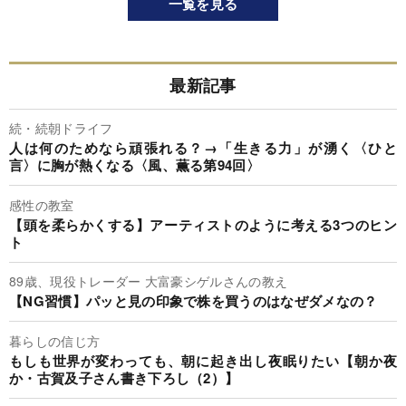
一覧を見る
最新記事
続・続朝ドライフ
人は何のためなら頑張れる？→「生きる力」が湧く〈ひと
言〉に胸が熱くなる〈風、薫る第94回〉
感性の教室
【頭を柔らかくする】アーティストのように考える3つのヒン
ト
89歳、現役トレーダー 大富豪シゲルさんの教え
【NG習慣】パッと見の印象で株を買うのはなぜダメなの？
暮らしの信じ方
もしも世界が変わっても、朝に起き出し夜眠りたい【朝か夜
か・古賀及子さん書き下ろし（2）】