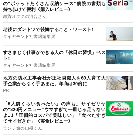
の“ポケットたくさん収納ケース”病院の書類も
持ち歩けて便利《購入レビュー》
雑貨オタクの河合さん
老後にダントツで後悔すること・ワースト1
ダイヤモンド社書籍編集局
すさまじく仕事ができる人の「休日の習慣」ベス
ト1
ダイヤモンド社書籍編集局
地方の防水工事会社が正社員職人を60人育て大
手企業から引く手あまた。年商は30倍に
PR
「5人前くらい食べたい」の声も。サイゼリヤ
の“320円メニュー”ウマすぎて一皿じゃ足りない
よ...!「圧倒的コスパで美味しい」「食べたすぎ
てサイゼきた」《実食レビュー》
ランチ命の山盛くん