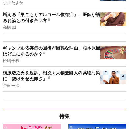
小川たまか
増える「巣ごもりアルコール依存症」、医師が語
るお酒との付き合い方
高橋 誠
ギャンブル依存症の回復が困難な理由、根本原因
はどこにあるのか？
松嶋千春
槇原敬之氏を起訴、相次ぐ大物芸能人の薬物汚染
に「抜け出せぬ怖さ」
戸田一法
特集