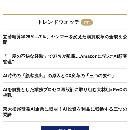
トレンドウォッチ
立替精算率25％→7％、ヤンマーを変えた購買改革の全貌を公
開
「一度の不快な経験」で87％が離脱…Amazonに学ぶ“AI顧客
管理”
AI時代の「顧客流出」の原因とCX変革の「三つの要件」
AIを前提とした業務プロセス再設計に取り組む大林組×PwCの
挑戦
東大松尾研発AI企業に取材！AI投資を利益に転換する三つの
要諦