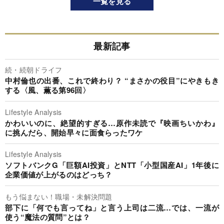
一覧を見る
最新記事
続・続朝ドライフ
中村倫也の出番、これで終わり？ “まさかの役目”にやきもき
する〈風、薫る第96回〉
Lifestyle Analysis
かわいいのに、絶望的すぎる…原作未読で『映画ちいかわ』
に挑んだら、開始早々に面食らったワケ
Lifestyle Analysis
ソフトバンクG「巨額AI投資」とNTT「小型国産AI」1年後に
企業価値が上がるのはどっち？
もう悩まない！職場・未解決問題
部下に「何でも言ってね」と言う上司は二流…では、一流が
使う“魔法の質問”とは？