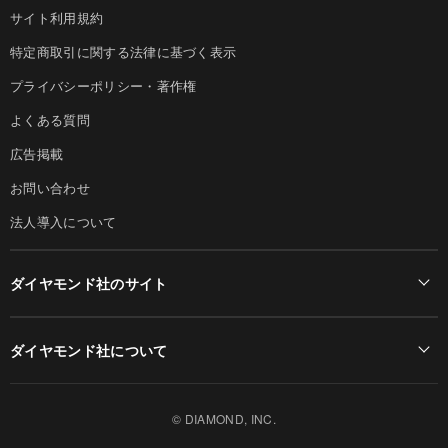
サイト利用規約
特定商取引に関する法律に基づく表示
プライバシーポリシー・著作権
よくある質問
広告掲載
お問い合わせ
法人導入について
ダイヤモンド社のサイト
Diamond Online(English)
ダイヤモンド社について
週刊ダイヤモンド
ダイヤモンド社TOP
DIAMONDハーバード・ビジネス・レビュー
© DIAMOND, INC.
会社概要
ダイヤモンドZAi（デジタル版）