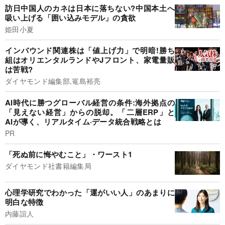
訪日中国人のカネは日本に落ちない?中国本土へ
吸い上げる「囲い込みモデル」の貪欲
姫田小夏
インバウンド関連株は「値上げ力」で明暗!勝ち
組はオリエンタルランドやJフロント、家電量販
は苦戦?
ダイヤモンド編集部,篭島裕亮
AI時代に勝つグローバル経営の条件:海外拠点の
「見えない経営」からの脱却。「二層ERP」と
AIが導く、リアルタイム·データ統合戦略とは
PR
「死ぬ前に悔やむこと」・ワースト1
ダイヤモンド社書籍編集局
心理学研究でわかった「運がいい人」のあまりに
明白な特徴
内藤誼人