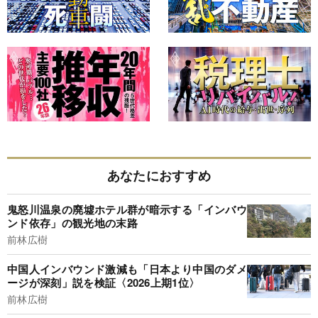
あなたにおすすめ
鬼怒川温泉の廃墟ホテル群が暗示する「インバウ
ンド依存」の観光地の末路
前林広樹
中国人インバウンド激減も「日本より中国のダメ
ージが深刻」説を検証〈2026上期1位〉
前林広樹