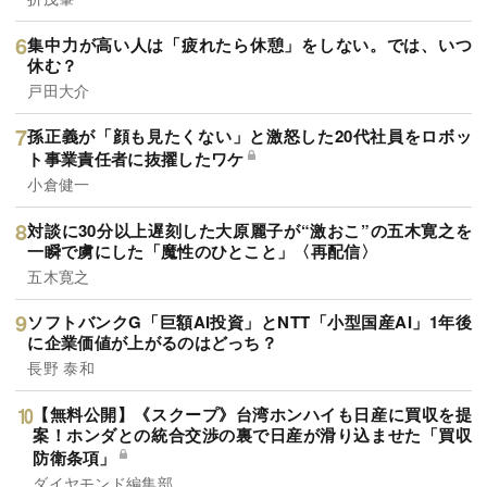
集中力が高い人は「疲れたら休憩」をしない。では、いつ
休む？
戸田大介
孫正義が「顔も見たくない」と激怒した20代社員をロボッ
ト事業責任者に抜擢したワケ
小倉健一
対談に30分以上遅刻した大原麗子が“激おこ”の五木寛之を
一瞬で虜にした「魔性のひとこと」〈再配信〉
五木寛之
ソフトバンクG「巨額AI投資」とNTT「小型国産AI」1年後
に企業価値が上がるのはどっち？
長野 泰和
【無料公開】《スクープ》台湾ホンハイも日産に買収を提
案！ホンダとの統合交渉の裏で日産が滑り込ませた「買収
防衛条項」
ダイヤモンド編集部