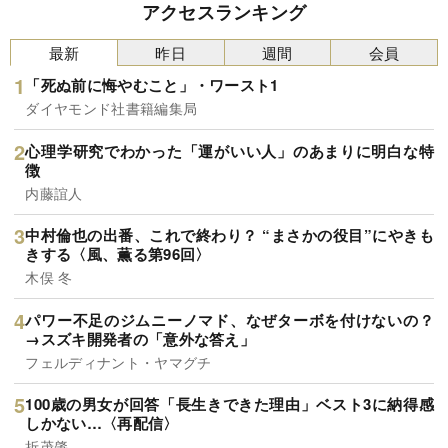
アクセスランキング
最新
昨日
週間
会員
「死ぬ前に悔やむこと」・ワースト1
ダイヤモンド社書籍編集局
心理学研究でわかった「運がいい人」のあまりに明白な特
徴
内藤誼人
中村倫也の出番、これで終わり？ “まさかの役目”にやきも
きする〈風、薫る第96回〉
木俣 冬
パワー不足のジムニーノマド、なぜターボを付けないの？
→スズキ開発者の「意外な答え」
フェルディナント・ヤマグチ
100歳の男女が回答「長生きできた理由」ベスト3に納得感
しかない…〈再配信〉
折茂肇