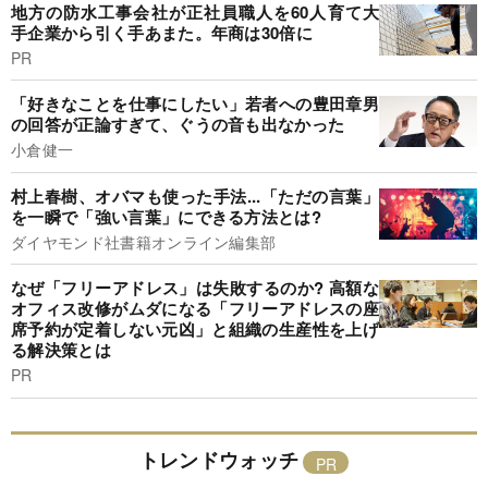
地方の防水工事会社が正社員職人を60人育て大
手企業から引く手あまた。年商は30倍に
PR
「好きなことを仕事にしたい」若者への豊田章男
の回答が正論すぎて、ぐうの音も出なかった
小倉健一
村上春樹、オバマも使った手法...「ただの言葉」
を一瞬で「強い言葉」にできる方法とは?
ダイヤモンド社書籍オンライン編集部
なぜ「フリーアドレス」は失敗するのか? 高額な
オフィス改修がムダになる「フリーアドレスの座
席予約が定着しない元凶」と組織の生産性を上げ
る解決策とは
PR
トレンドウォッチ