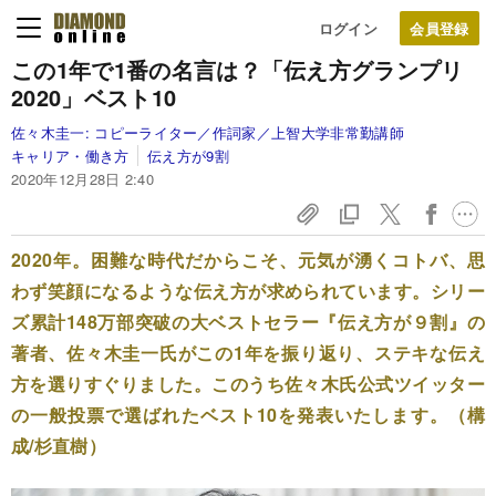
ログイン
この1年で1番の名言は？「伝え方グランプリ
2020」ベスト10
佐々木圭一:
コピーライター／作詞家／上智大学非常勤講師
キャリア・働き方
伝え方が9割
2020年12月28日 2:40
2020年。困難な時代だからこそ、元気が湧くコトバ、思
わず笑顔になるような伝え方が求められています。シリー
ズ累計148万部突破の大ベストセラー『伝え方が９割』の
著者、佐々木圭一氏がこの1年を振り返り、ステキな伝え
方を選りすぐりました。このうち佐々木氏公式ツイッター
の一般投票で選ばれたベスト10を発表いたします。（構
成/杉直樹）