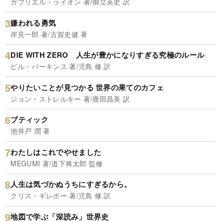
ガブリエル・ライオン 著/御立英史 訳
嫌われる勇気
岸見一郎 著/古賀史健 著
DIE WITH ZERO 人生が豊かになりすぎる究極のルール
ビル・パーキンス 著/児島 修 訳
やりたいことが見つかる 世界の果てのカフェ
ジョン・ストレルキー 著/鹿田昌美 訳
ブティック
池井戸 潤 著
わたしはこれでやせました
MEGUMI 著/道下将太郎 監修
人生は気づかぬうちにすぎるから。
クリス・ギレボー 著/児島 修 訳
地図で学ぶ「深読み」世界史