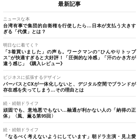
最新記事
ニュースな本
台湾有事で集団的自衛権を行使したら…日本が支払う大きす
ぎる「代償」とは？
明日なに着てく？
「3着買いました」の声も。ワークマンの“ひんやりトップ
ス”が快適すぎると大好評！「圧倒的な冷感」「汗のかき方が
違う感じ」《購入レビュー》
ビジネスに拡張するデザイン
パーパスとCXが一体化しないと、デジタル空間でブランドが
存在感を失ってしまう…その理由とは
続・続朝ドライフ
頑固でも、意地悪でもない…融通が利かない人の「納得の正
体」〈風、薫る第95回〉
続・続朝ドライフ
「なるべく考えないようにしています」朝ドラ主演・見上愛