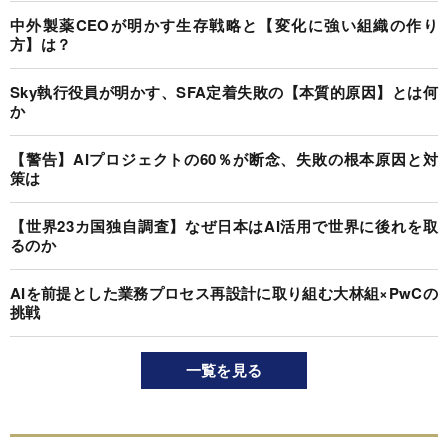
中外製薬CEOが明かす生存戦略と【変化に強い組織の作り
方】は？
Sky執行役員が明かす、SFA定着失敗の【本質的原因】とは何
か
【警告】AIプロジェクトの60％が断念、失敗の根本原因と対
策は
【世界23カ国独自調査】なぜ日本はAI活用で世界に後れを取
るのか
AIを前提とした業務プロセス再設計に取り組む大林組×PwCの
挑戦
一覧を見る