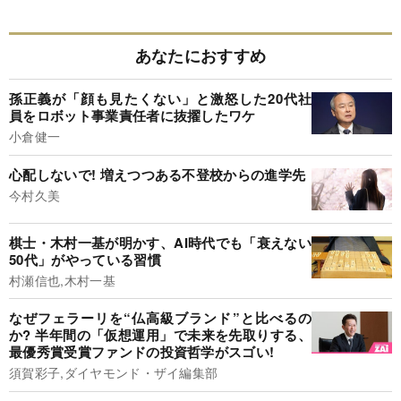
あなたにおすすめ
孫正義が「顔も見たくない」と激怒した20代社
員をロボット事業責任者に抜擢したワケ
小倉健一
心配しないで! 増えつつある不登校からの進学先
今村久美
棋士・木村一基が明かす、AI時代でも「衰えない
50代」がやっている習慣
村瀬信也,木村一基
なぜフェラーリを“仏高級ブランド”と比べるの
か? 半年間の「仮想運用」で未来を先取りする、
最優秀賞受賞ファンドの投資哲学がスゴい!
須賀彩子,ダイヤモンド・ザイ編集部