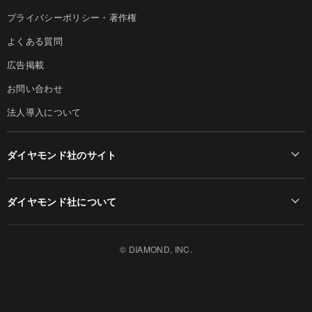
プライバシーポリシー・著作権
よくある質問
広告掲載
お問い合わせ
法人導入について
ダイヤモンド社のサイト
Diamond Online(English)
ダイヤモンド社について
週刊ダイヤモンド
ダイヤモンド社TOP
DIAMONDハーバード・ビジネス・レビュー
© DIAMOND, INC.
会社概要
ダイヤモンドZAi（デジタル版）
採用情報
書籍オンライン
お知らせ
ザイ・オンライン