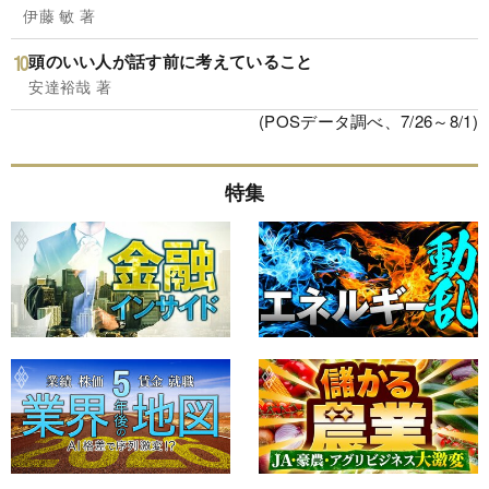
伊藤 敏 著
頭のいい人が話す前に考えていること
安達裕哉 著
(POSデータ調べ、7/26～8/1)
特集