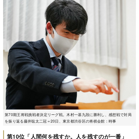
第70期王将戦挑戦者決定リーグ戦。木村一基九段に勝利し、感想戦で対局
を振り返る藤井聡太二冠＝20日、東京都渋谷区の将棋会館：時事
第10位「人間何を残すか。人を残すのが一番」