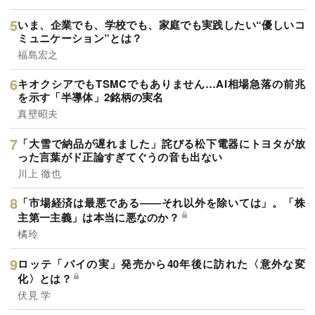
いま、企業でも、学校でも、家庭でも実践したい“優しいコ
ミュニケーション”とは？
福島宏之
キオクシアでもTSMCでもありません…AI相場急落の前兆
を示す「半導体」2銘柄の実名
真壁昭夫
「大雪で納品が遅れました」詫びる松下電器にトヨタが放
った言葉がド正論すぎてぐうの音も出ない
川上 徹也
「市場経済は最悪である――それ以外を除いては」。「株
主第一主義」は本当に悪なのか？
橘玲
ロッテ「パイの実」発売から40年後に訪れた〈意外な変
化〉とは？
伏見 学