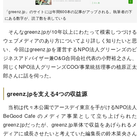
「greenz.jp」のサイトには年間600本の記事がアップされる。執筆者の下
にある数字が、読了数を表している
そんなgreenz.jpが10年以上にわたって模索しつづける
ウェブメディアのあり方についてより詳しく知りたいと思
い、今回はgreenz.jpを運営するNPO法人グリーンズのビ
ジネスアドバイザー兼O&G合同会社代表の小野裕之さん、
同じくNPO法人グリーンズCOO/事業統括理事の植原正太
郎さんに話を伺った。
greenz.jpを支える4つの収益源
当初は代々木公園でアースデイ東京を手がけるNPO法人
BeGood Cafe のメディア事業として立ち上げられた
greenz.jpだったが、greenz.jp単体で収益をあげられるメ
ディアに成長させたいと考えていた編集長の鈴木菜央さん