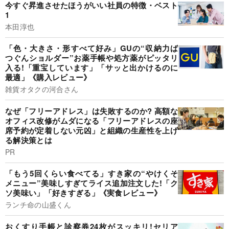
今すぐ昇進させたほうがいい社員の特徴・ベスト
1
本田淳也
「色・大きさ・形すべて好み」GUの“収納力ば
つぐんショルダー”お薬手帳や処方薬がピッタリ
入る!「重宝しています」「サッと出かけるのに
最適」《購入レビュー》
雑貨オタクの河合さん
なぜ「フリーアドレス」は失敗するのか? 高額な
オフィス改修がムダになる「フリーアドレスの座
席予約が定着しない元凶」と組織の生産性を上げ
る解決策とは
PR
「もう5回くらい食べてる」すき家の“やけくそ
メニュー”美味しすぎてライス追加注文した!「ク
ソ美味い」「好きすぎる」《実食レビュー》
ランチ命の山盛くん
おくすり手帳と診察券24枚がスッキリ!セリア