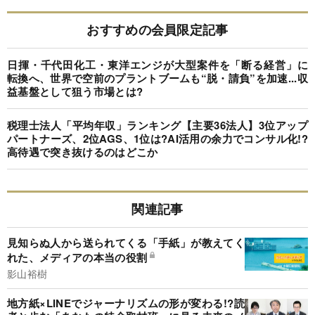
おすすめの会員限定記事
日揮・千代田化工・東洋エンジが大型案件を「断る経営」に
転換へ、世界で空前のプラントブームも“脱・請負”を加速...収
益基盤として狙う市場とは?
税理士法人「平均年収」ランキング【主要36法人】3位アップ
パートナーズ、2位AGS、1位は?AI活用の余力でコンサル化!?
高待遇で突き抜けるのはどこか
関連記事
見知らぬ人から送られてくる「手紙」が教えてく
れた、メディアの本当の役割
影山裕樹
地方紙×LINEでジャーナリズムの形が変わる!?読