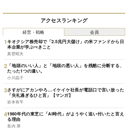
アクセスランキング
経営・戦略
会員
キオクシア株売却で「2.5兆円大儲け」の米ファンドから日
本企業が学ぶべきこと
真壁昭夫
「地頭のいい人」と「地頭の悪い人」を残酷に分断する、
たった1つの違い。
小川晶子
さすがにアカンやろ…イケイケ社長が電話口で言い放った
「失礼過ぎるひと言」【マンガ】
岩本有平
1980年代の東芝に「AI時代」がようやく追い付いたと言え
る理由
長内 厚