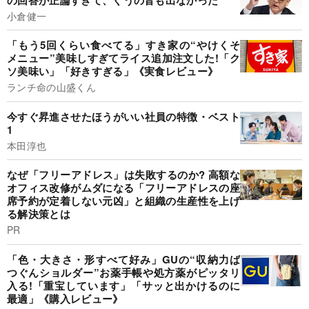
小倉健一
「もう5回くらい食べてる」すき家の“やけくそ
メニュー”美味しすぎてライス追加注文した!「ク
ソ美味い」「好きすぎる」《実食レビュー》
ランチ命の山盛くん
今すぐ昇進させたほうがいい社員の特徴・ベスト
1
本田淳也
なぜ「フリーアドレス」は失敗するのか? 高額な
オフィス改修がムダになる「フリーアドレスの座
席予約が定着しない元凶」と組織の生産性を上げ
る解決策とは
PR
「色・大きさ・形すべて好み」GUの“収納力ば
つぐんショルダー”お薬手帳や処方薬がピッタリ
入る!「重宝しています」「サッと出かけるのに
最適」《購入レビュー》