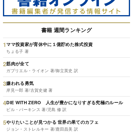
書籍 週間ランキング
ママ投資家が育休中に１億貯めた株式投資
ちょる子 著
筋肉が全て
ガブリエル・ライオン 著/御立英史 訳
嫌われる勇気
岸見一郎 著/古賀史健 著
DIE WITH ZERO 人生が豊かになりすぎる究極のルール
ビル・パーキンス 著/児島 修 訳
やりたいことが見つかる 世界の果てのカフェ
ジョン・ストレルキー 著/鹿田昌美 訳