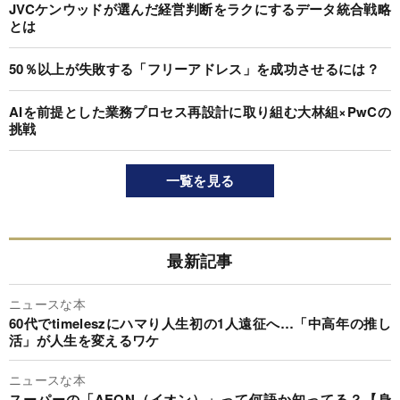
JVCケンウッドが選んだ経営判断をラクにするデータ統合戦略
とは
50％以上が失敗する「フリーアドレス」を成功させるには？
AIを前提とした業務プロセス再設計に取り組む大林組×PwCの
挑戦
一覧を見る
最新記事
ニュースな本
60代でtimeleszにハマり人生初の1人遠征へ…「中高年の推し
活」が人生を変えるワケ
ニュースな本
スーパーの「AEON（イオン）」って何語か知ってる？【身