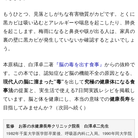
もうひとつ、見落としがちな有害物質がカビです。とくに
黒カビは吸い込むとアレルギーや喘息を起こしたり、肺炎
を起こします。梅雨になると鼻炎や咳が出る人は、家具の
裏の壁に黒カビが発生していないか確認するとよいでしょ
う。
本原稿は、白澤卓二著
『脳の毒を出す食事』
からの抜粋で
す。この本では、認知症など脳の機能不全の原因となる、
現代人の脳に溜まった”毒”
を出して
究極の健康体になる食
事法
の提案と、実生活で使える7日間実践レシピを掲載し
ています。脳と体を健康にし、本当の意味での
健康長寿
を
目指してみませんか？（次回へ続く）
監修 お茶の水健康長寿クリニック院長 白澤卓二先生
1982年千葉大学医学部卒業後、呼吸器内科に入局。1990年同大学院