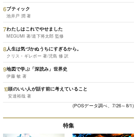
ブティック
池井戸 潤 著
わたしはこれでやせました
MEGUMI 著/道下将太郎 監修
人生は気づかぬうちにすぎるから。
クリス・ギレボー 著/児島 修 訳
地図で学ぶ「深読み」世界史
伊藤 敏 著
頭のいい人が話す前に考えていること
安達裕哉 著
(POSデータ調べ、7/26～8/1)
特集