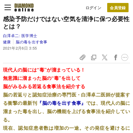
ログイン
感染予防だけではない
空気を清浄に保つ必要性
とは？
白澤卓二:
医学博士
健康
脳の毒を出す食事
2021年2月6日 3:55
現代人の脳には“毒”が溜まっている！
無意識に溜まった脳の“毒”を出して
脳がみるみる若返る食事法を紹介する
脳の若返りと認知症治療の専門医・白澤卓二医師が提案す
る衝撃の最新刊
『脳の毒を出す食事』
では、現代人の脳に
溜まった毒を出し、脳の機能を上げる食事法を紹介してい
る。
現在、認知症患者数は増加の一途。その発症を避けるに