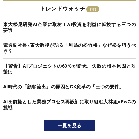
トレンドウォッチ
東大松尾研発AI企業に取材！AI投資を利益に転換する三つの
要諦
電通副社長×東大教授が語る「利益の松竹梅」なぜ松を狙うべ
き？
【警告】AIプロジェクトの60％が断念、失敗の根本原因と対
策は
AI時代の「顧客流出」の原因とCX変革の「三つの要件」
AIを前提とした業務プロセス再設計に取り組む大林組×PwCの
挑戦
一覧を見る