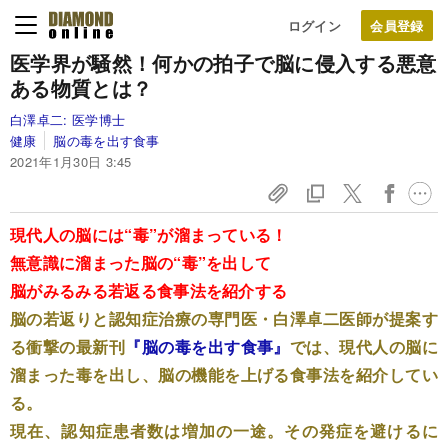
ログイン
医学界が騒然！
何かの拍子で脳に侵入する
悪意
ある物質とは？
白澤卓二:
医学博士
健康
脳の毒を出す食事
2021年1月30日 3:45
現代人の脳には“毒”が溜まっている！
無意識に溜まった脳の“毒”を出して
脳がみるみる若返る食事法を紹介する
脳の若返りと認知症治療の専門医・白澤卓二医師が提案す
る衝撃の最新刊
『脳の毒を出す食事』
では、現代人の脳に
溜まった毒を出し、脳の機能を上げる食事法を紹介してい
る。
現在、認知症患者数は増加の一途。その発症を避けるに