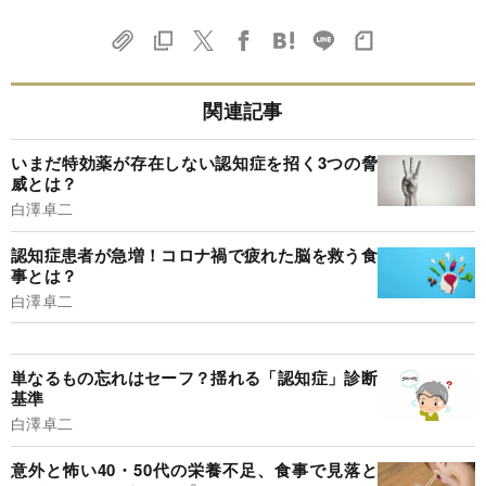
関連記事
いまだ特効薬が存在しない認知症を招く3つの脅
威とは？
白澤卓二
認知症患者が急増！コロナ禍で疲れた脳を救う食
事とは？
白澤卓二
単なるもの忘れはセーフ？揺れる「認知症」診断
基準
白澤卓二
意外と怖い40・50代の栄養不足、食事で見落と