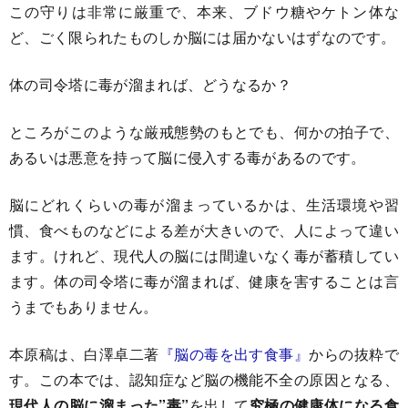
この守りは非常に厳重で、本来、ブドウ糖やケトン体な
ど、ごく限られたものしか脳には届かないはずなのです。
体の司令塔に毒が溜まれば、どうなるか？
ところがこのような厳戒態勢のもとでも、何かの拍子で、
あるいは悪意を持って脳に侵入する毒があるのです。
脳にどれくらいの毒が溜まっているかは、生活環境や習
慣、食べものなどによる差が大きいので、人によって違い
ます。けれど、現代人の脳には間違いなく毒が蓄積してい
ます。体の司令塔に毒が溜まれば、健康を害することは言
うまでもありません。
本原稿は、白澤卓二著
『脳の毒を出す食事』
からの抜粋で
す。この本では、認知症など脳の機能不全の原因となる、
現代人の脳に溜まった”毒”
を出して
究極の健康体になる食