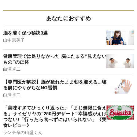
あなたにおすすめ
脳を若く保つ秘訣3選
山中恵美子
健康管理では足りなかった 脳にたまる“見えない
もの”の正体
白澤卓二
【専門医が解説】脳が疲れたまま朝を迎える...寝
る前にやりがちなNG習慣
白澤卓二
「美味すぎてひっくり返った」「まじ無限に食え
る」サイゼリヤの“250円デザート”幸福感がえげ
つない!「行ったら食べずにはいられない」《実
食レビュー》
ランチ命の山盛くん