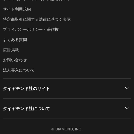
サイト利用規約
特定商取引に関する法律に基づく表示
プライバシーポリシー・著作権
よくある質問
広告掲載
お問い合わせ
法人導入について
ダイヤモンド社のサイト
Diamond Online(English)
ダイヤモンド社について
週刊ダイヤモンド
ダイヤモンド社TOP
DIAMONDハーバード・ビジネス・レビュー
© DIAMOND, INC.
会社概要
ダイヤモンドZAi（デジタル版）