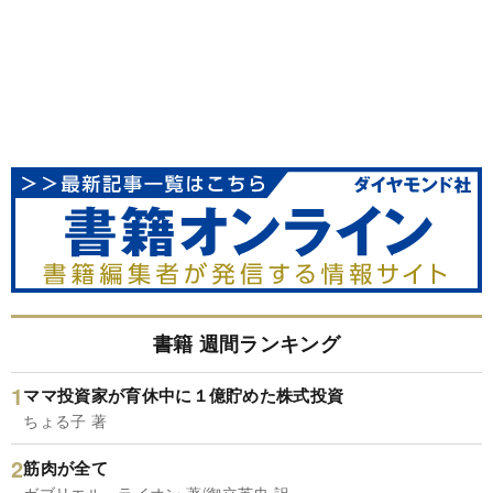
書籍 週間ランキング
ママ投資家が育休中に１億貯めた株式投資
ちょる子 著
筋肉が全て
ガブリエル・ライオン 著/御立英史 訳