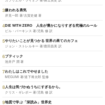
嫌われる勇気
岸見一郎 著/古賀史健 著
DIE WITH ZERO 人生が豊かになりすぎる究極のルール
ビル・パーキンス 著/児島 修 訳
やりたいことが見つかる 世界の果てのカフェ
ジョン・ストレルキー 著/鹿田昌美 訳
ブティック
池井戸 潤 著
わたしはこれでやせました
MEGUMI 著/道下将太郎 監修
人生は気づかぬうちにすぎるから。
クリス・ギレボー 著/児島 修 訳
地図で学ぶ「深読み」世界史