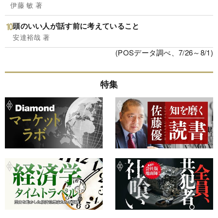
伊藤 敏 著
頭のいい人が話す前に考えていること
安達裕哉 著
(POSデータ調べ、7/26～8/1)
特集