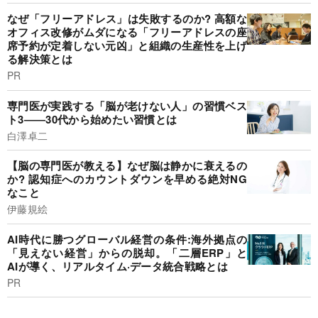
なぜ「フリーアドレス」は失敗するのか? 高額な
オフィス改修がムダになる「フリーアドレスの座
席予約が定着しない元凶」と組織の生産性を上げ
る解決策とは
PR
専門医が実践する「脳が老けない人」の習慣ベス
ト3――30代から始めたい習慣とは
白澤卓二
【脳の専門医が教える】なぜ脳は静かに衰えるの
か? 認知症へのカウントダウンを早める絶対NG
なこと
伊藤規絵
AI時代に勝つグローバル経営の条件:海外拠点の
「見えない経営」からの脱却。「二層ERP」と
AIが導く、リアルタイム·データ統合戦略とは
PR