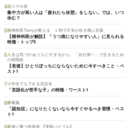
脱スマホ術
集中力が高い人は「疲れたら休憩」をしない。では、いつ
休む？
精神科医Tomyが教える １秒で不安が吹き飛ぶ言葉
【精神科医が解説】「うつ病になりやすい人」に見られる
特徴・トップ5
人生は気づかぬうちにすぎるから。「自分第一」で生きるため
の時間術
【老後】ひとりぼっちにならないために今すべきこと・ベ
スト1
小学生でもできる言語化
「言語化が苦手な子」の特徴・ワースト1
糖毒脳
「認知症」になりたくないなら今すぐやるべき習慣・ベス
ト1
最後に勝つ投資術 【実践バイブル】