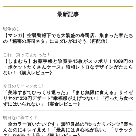
最新記事
戦争めし
【マンガ】空襲警報下でも大繁盛の寿司店、集まった客たち
の「秘密の寿司ネタ」にヨダレが出そう〈再配信〉
これ、買ってよかった！
【しまむら】お薬手帳と診察券45枚がスッポリ！1089円の
「ポケットたくさんケース」昭和レトロなデザインがたまら
ない！《購入レビュー》
今日のリーマンめし!!
「美味すぎてひっくり返った」「まじ無限に食える」サイゼ
リヤの“250円デザート”幸福感がえげつない！「行ったら食べ
ずにはいられない」《実食レビュー》
明日なに着てく？
「全カラー買いたいです」無印良品の“ゆったりパンツ”楽ち
んなのにキレイ見え！「最高にはき心地が良い」「リラック
スしながらも上品」《購入レビュー》